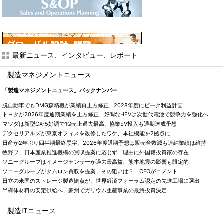
最新ニュース、インタビュー、レポート
製造マネジメントニュース
「製造マネジメントニュース」バックナンバー
脱自動車でもDMG森精機が業績再上方修正、2028年度にピーク利益計画
トヨタが2026年度通期業績を上方修正、好調なHEVは次世代電池で競争力を強化へ
マツダは新型CX-5好調で1Q売上過去最高、協業EV投入も通期達成予想
デクセリアルズが東京オフィスを改修したワケ、本社機能を2拠点に
日産が2年ぶり四半期最終黒字、2026年度通期予想は販売台数減も連結業績は維持
牧野フ、日本産業推進機構の買収提案に応じず 理由に外国籍投資家の存在
ソニーグループはイメージセンサーが過去最高益、熊本地震の影響も限定的
ソニーグループがタムロン買収を提案、その狙いは？ CFOがコメント
日立の米国のストレージ製造拠点が、世界経済フォーラム認定の先進工場に選出
半導体材料の安定供給へ、豪州でガリウム生産事業の最終投資決定
製造ITニュース