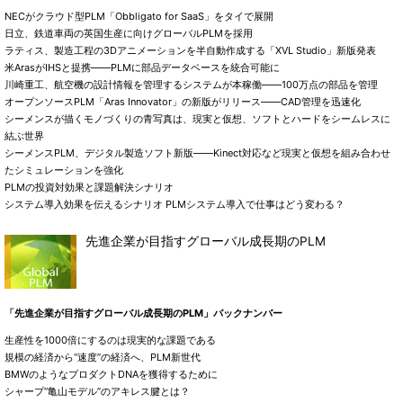
NECがクラウド型PLM「Obbligato for SaaS」をタイで展開
日立、鉄道車両の英国生産に向けグローバルPLMを採用
ラティス、製造工程の3Dアニメーションを半自動作成する「XVL Studio」新版発表
米ArasがIHSと提携――PLMに部品データベースを統合可能に
川崎重工、航空機の設計情報を管理するシステムが本稼働――100万点の部品を管理
オープンソースPLM「Aras Innovator」の新版がリリース――CAD管理を迅速化
シーメンスが描くモノづくりの青写真は、現実と仮想、ソフトとハードをシームレスに
結ぶ世界
シーメンスPLM、デジタル製造ソフト新版――Kinect対応など現実と仮想を組み合わせ
たシミュレーションを強化
PLMの投資対効果と課題解決シナリオ
システム導入効果を伝えるシナリオ PLMシステム導入で仕事はどう変わる？
先進企業が目指すグローバル成長期のPLM
「先進企業が目指すグローバル成長期のPLM」バックナンバー
生産性を1000倍にするのは現実的な課題である
規模の経済から“速度”の経済へ、PLM新世代
BMWのようなプロダクトDNAを獲得するために
シャープ“亀山モデル”のアキレス腱とは？