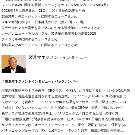
フィジカルAIに関する最新ニュースまとめ（2025年12月～2026年4月）
2026年4月に義務化の「CLO」に関する動向記事まとめ
製造業向けAIエージェントに関するニュースまとめ
スキマ時間に学ぶ！ 日本経済のいま（第26回～28回）
AIデータセンター需要を取り込みにかかる製造業のニュースまとめ
カーボンニュートラルのリアル、製造業の脱炭素動向調査2025
フィジカルAIに関するニュースまとめ
製造業向けAIエージェントに関するニュースまとめ
製造マネジメントインタビュー
「製造マネジメントインタビュー」バックナンバー
現場の作業効率やミスを改善 XRグラス「MiRZA」が可能にするピッキングDXの未来
世界で唯一食品流通と空質を有する空調企業、パナソニック HVAC & CCの勝ち筋は
失敗データこそ資産だ――3Dモデルや解析結果をAIで統合、一目で探せるナレッジに
「成長していないパナソニック」から脱却へ、楠見CEOが「MIF」で描く次の一手
脱アナログ管理で生産性25％向上、パナソニック流「自走する工場」の作り方
工場に“自動販売機”で間接材を提供するサービス、1年で300工場に導入し機種拡充
サプライチェーンは「オーケストレーション」へ、変化に即応するために必要なもの
パナソニックグループの「PX」は6年目へ 情シスと調達、物流の革新の現在地は