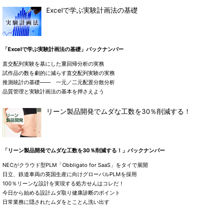
Excelで学ぶ実験計画法の基礎
「Excelで学ぶ実験計画法の基礎」バックナンバー
直交配列実験を基にした重回帰分析の実務
試作品の数を劇的に減らす直交配列実験の実務
推測統計の基礎―― 一元／二元配置分散分析
品質管理と実験計画法の基本を押さえよう
リーン製品開発でムダな工数を30％削減する！
「リーン製品開発でムダな工数を30％削減する！」バックナンバー
NECがクラウド型PLM「Obbligato for SaaS」をタイで展開
日立、鉄道車両の英国生産に向けグローバルPLMを採用
100％リーンな設計を実現する処方せんはコレだ！
今日から始める設計ムダ取り健康診断のポイント
日常業務に隠されたムダをとことん洗い出す