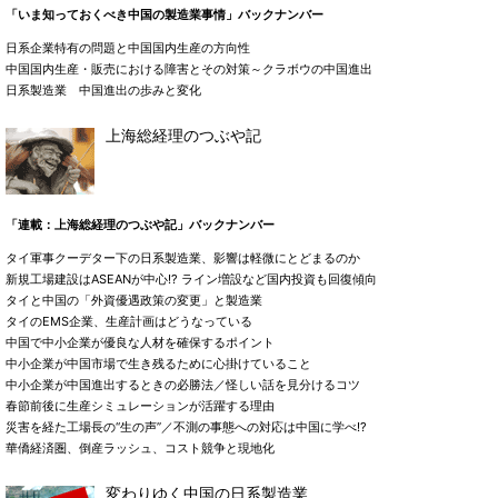
「いま知っておくべき中国の製造業事情」バックナンバー
日系企業特有の問題と中国国内生産の方向性
中国国内生産・販売における障害とその対策～クラボウの中国進出
日系製造業 中国進出の歩みと変化
上海総経理のつぶや記
「連載：上海総経理のつぶや記」バックナンバー
タイ軍事クーデター下の日系製造業、影響は軽微にとどまるのか
新規工場建設はASEANが中心!? ライン増設など国内投資も回復傾向
タイと中国の「外資優遇政策の変更」と製造業
タイのEMS企業、生産計画はどうなっている
中国で中小企業が優良な人材を確保するポイント
中小企業が中国市場で生き残るために心掛けていること
中小企業が中国進出するときの必勝法／怪しい話を見分けるコツ
春節前後に生産シミュレーションが活躍する理由
災害を経た工場長の“生の声”／不測の事態への対応は中国に学べ!?
華僑経済圏、倒産ラッシュ、コスト競争と現地化
変わりゆく中国の日系製造業