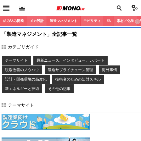
組み込み開発
メカ設計
製造マネジメント
モビリティ
FA
素材／化学
「製造マネジメント」全記事一覧
カテゴリガイド
テーマサイト
最新ニュース、インタビュー、レポート
現場改善のノウハウ
製造サプライチェーン管理
海外事情
設計・開発環境の高度化
技術者のための知財スキル
新エネルギーと技術
その他の記事
テーマサイト