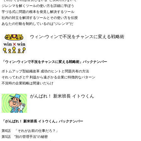
ジレンマを解くツールの使い方を詳細に学ぼう
芋づる式に問題の根本を発見し解決するツール
社内の対立を解消するツールとその使い方を伝授
あなたの行動を制約しているのは“ジレンマ”だ
ウィン-ウィンで不況をチャンスに変える戦略術
「ウィン-ウィンで不況をチャンスに変える戦略術」バックナンバー
ボトムアップ型組織改革 成功のヒントと問題共有の方法
それってわざと!? 利益から遠ざかる企業に特徴的なパターン
不況時の企業戦略は間違いだらけ
がんばれ！ 新米班長 イトウくん
「がんばれ！ 新米班長 イトウくん」バックナンバー
第6話 「それがお前の仕事だろ？」
第5話 “別の管理手法”の秘密