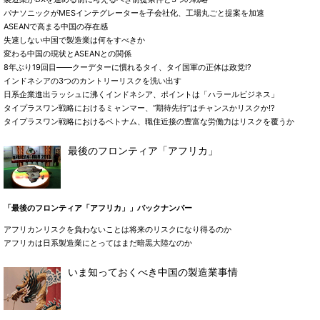
パナソニックがMESインテグレーターを子会社化、工場丸ごと提案を加速
ASEANで高まる中国の存在感
失速しない中国で製造業は何をすべきか
変わる中国の現状とASEANとの関係
8年ぶり19回目――クーデターに慣れるタイ、タイ国軍の正体は政党!?
インドネシアの3つのカントリーリスクを洗い出す
日系企業進出ラッシュに沸くインドネシア、ポイントは「ハラールビジネス」
タイプラスワン戦略におけるミャンマー、“期待先行”はチャンスかリスクか!?
タイプラスワン戦略におけるベトナム、職住近接の豊富な労働力はリスクを覆うか
最後のフロンティア「アフリカ」
「最後のフロンティア「アフリカ」」バックナンバー
アフリカンリスクを負わないことは将来のリスクになり得るのか
アフリカは日系製造業にとってはまだ暗黒大陸なのか
いま知っておくべき中国の製造業事情