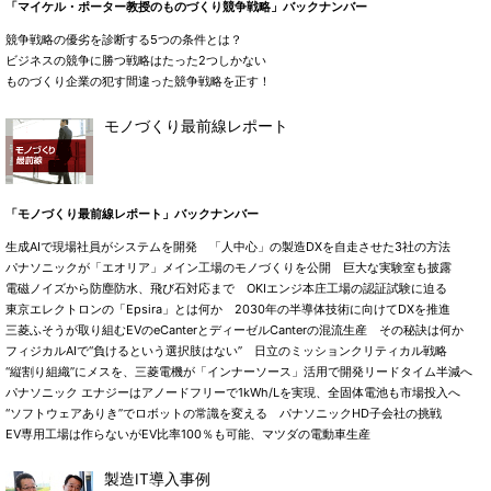
「マイケル・ポーター教授のものづくり競争戦略」バックナンバー
競争戦略の優劣を診断する5つの条件とは？
ビジネスの競争に勝つ戦略はたった2つしかない
ものづくり企業の犯す間違った競争戦略を正す！
モノづくり最前線レポート
「モノづくり最前線レポート」バックナンバー
生成AIで現場社員がシステムを開発 「人中心」の製造DXを自走させた3社の方法
パナソニックが「エオリア」メイン工場のモノづくりを公開 巨大な実験室も披露
電磁ノイズから防塵防水、飛び石対応まで OKIエンジ本庄工場の認証試験に迫る
東京エレクトロンの「Epsira」とは何か 2030年の半導体技術に向けてDXを推進
三菱ふそうが取り組むEVのeCanterとディーゼルCanterの混流生産 その秘訣は何か
フィジカルAIで“負けるという選択肢はない” 日立のミッションクリティカル戦略
“縦割り組織”にメスを、三菱電機が「インナーソース」活用で開発リードタイム半減へ
パナソニック エナジーはアノードフリーで1kWh/Lを実現、全固体電池も市場投入へ
“ソフトウェアありき”でロボットの常識を変える パナソニックHD子会社の挑戦
EV専用工場は作らないがEV比率100％も可能、マツダの電動車生産
製造IT導入事例