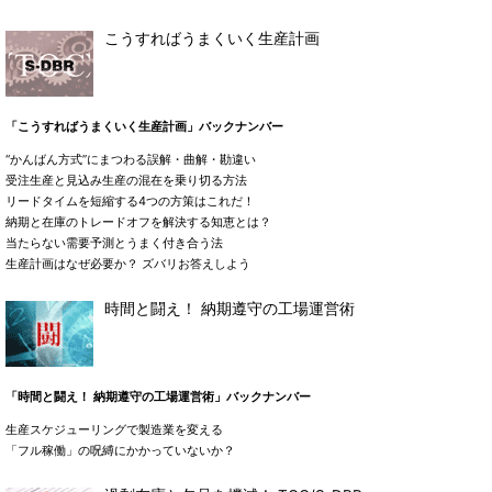
こうすればうまくいく生産計画
「こうすればうまくいく生産計画」バックナンバー
“かんばん方式”にまつわる誤解・曲解・勘違い
受注生産と見込み生産の混在を乗り切る方法
リードタイムを短縮する4つの方策はこれだ！
納期と在庫のトレードオフを解決する知恵とは？
当たらない需要予測とうまく付き合う法
生産計画はなぜ必要か？ ズバリお答えしよう
時間と闘え！ 納期遵守の工場運営術
「時間と闘え！ 納期遵守の工場運営術」バックナンバー
生産スケジューリングで製造業を変える
「フル稼働」の呪縛にかかっていないか？