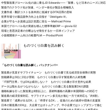
中堅製造業グローバル化の波に乗るJD Edwards――「製番」など日本のニーズに対応
製造ITのクラウド化が加速、ベンダー各社が製品を積極投入
文書作成・翻訳コストを抜本的に低減するDITA活用の意味
世界市場での製品競争力向上を目指す「Obbligato III」
企業が守るべき資産は設計意図に宿る ― Mathcad Prime
米国でグローバル化の実績を積んだ標準準拠ERP ― glovia G2
現場と意思決定者の分断はなぜ発生するか ―日本インフォア
小規模開発チーム向けの軽量PLM ― ProductPoint
ものづくり白書を読み解く
「ものづくり白書を読み解く」バックナンバー
製造業が見直すサプライチェーン ものづくり白書で見る経済安全保障の実態
技能継承は3社に2社が苦戦 ものづくり白書が示す製造業の人材危機
「IT部門主導」ではDXは成功しない？ ものづくり白書が示す意外な結果
データは取れるがつながらない ものづくり白書に見る製造業DXの課題
価格転嫁を行った製造業は8割以上に、原材料価格の高騰や米国関税への対応で
製造業の経済安保対応、サプライチェーン多元化が進む一方で未対応も「約6割」
製造業で「成果が出るDX」と「停滞するDX」、促進のための政府や団体の支援策
日本の製造業のDXは、大企業ではボトムアップ、中小企業ではトップダウンで進む
営業利益の改善にはデジタル技術活用が必須 製造業は先を見据えた人材育成を