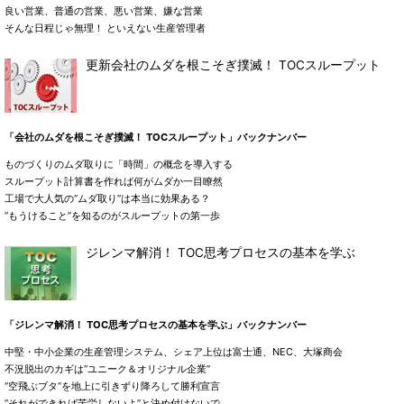
良い営業、普通の営業、悪い営業、嫌な営業
そんな日程じゃ無理！ といえない生産管理者
更新会社のムダを根こそぎ撲滅！ TOCスループット
「会社のムダを根こそぎ撲滅！ TOCスループット」バックナンバー
ものづくりのムダ取りに「時間」の概念を導入する
スループット計算書を作れば何がムダか一目瞭然
工場で大人気の“ムダ取り”は本当に効果ある？
“もうけること”を知るのがスループットの第一歩
ジレンマ解消！ TOC思考プロセスの基本を学ぶ
「ジレンマ解消！ TOC思考プロセスの基本を学ぶ」バックナンバー
中堅・中小企業の生産管理システム、シェア上位は富士通、NEC、大塚商会
不況脱出のカギは“ユニーク＆オリジナル企業”
“空飛ぶブタ”を地上に引きずり降ろして勝利宣言
“それができれば苦労しないよ”と決め付けないで