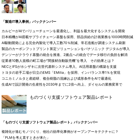
「製造IT導入事例」バックナンバー
カルビーがAIでバリューチェーンを最適化し、利益を最大化するシステムを開発
日本精機がAI搭載サプライチェーン基盤を採用、部品供給の計画業務を1000時間削減
AI駆動開発による完全内製化で導入工数70％削減、常石造船が調達システム刷新
製品のカーボンフットプリント算定ソリューションをパナソニック デジタルが導入
デンソーがクラウド基盤の統合を推進、2拠点への統合でデータ移行の負担を解消
従業者10数人規模の町工場が“間接材自動販売機”を導入 その効果とは？
NECとIFSがホシザキに次世代基幹システム導入、AI活用基盤の構築を支援
トヨタの岩手工場が日立のEMS「EMilia」を採用、インバランス率1％を実現
コニカミノルタと産総研、複合樹脂の混練および成形条件をAIで最適化
生成AIで設計開発の生産性を2030年までに2倍へ向上、ダイセルの業務変革で
ものづくり支援ソフトウェア製品レポート
「ものづくり支援ソフトウェア製品レポート」バックナンバー
複雑化が進むモノづくり、他社の効率化事例がオープンアーキテクチャに？
「PLMを考え直すときが来た」