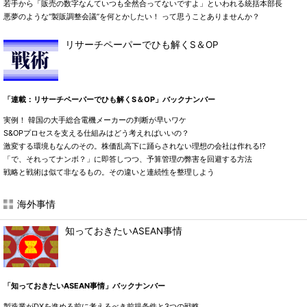
若手から「販売の数字なんていつも全然合ってないですよ」といわれる統括本部長
悪夢のような“製販調整会議”を何とかしたい！ って思うことありませんか？
リサーチペーパーでひも解くS＆OP
「連載：リサーチペーパーでひも解くS＆OP」バックナンバー
実例！ 韓国の大手総合電機メーカーの判断が早いワケ
S&OPプロセスを支える仕組みはどう考えればいいの？
激変する環境もなんのその。株価乱高下に踊らされない理想の会社は作れる!?
「で、それってナンボ？」に即答しつつ、予算管理の弊害を回避する方法
戦略と戦術は似て非なるもの。その違いと連続性を整理しよう
海外事情
知っておきたいASEAN事情
「知っておきたいASEAN事情」バックナンバー
製造業がDXを進める前に考えるべき前提条件と3つの戦略