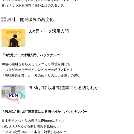
変わりつつある国内／海外工場のスタンス
設計・開発環境の高度化
3次元データ活用入門
「3次元データ活用入門」バックナンバー
10倍の給料をもらえるモノづくり環境を目指せ
トヨタが求めたデザインレビューの精度とDMU
「右往左往企業」と「知のめぐりのよい企業」の違い
PLMは“勝ち組”製造業になる切り札か
「PLMは“勝ち組”製造業になる切り札か」バックナンバー
日本型モノづくりの復活はiPhoneに学べ！
3次元CADをめぐる夢と現実を見極めよう
PLMや3次元CADって本当に効果があるの？