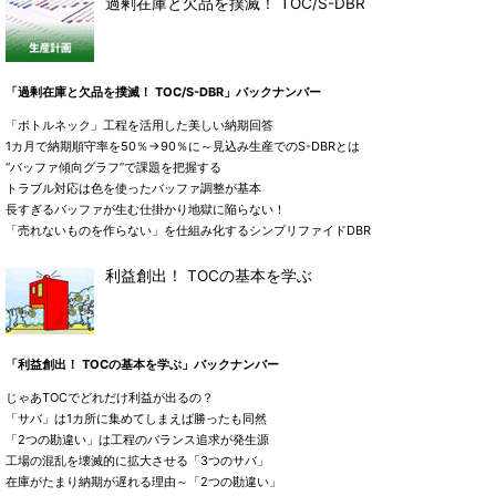
過剰在庫と欠品を撲滅！ TOC/S-DBR
「過剰在庫と欠品を撲滅！ TOC/S-DBR」バックナンバー
「ボトルネック」工程を活用した美しい納期回答
1カ月で納期順守率を50％→90％に～見込み生産でのS-DBRとは
“バッファ傾向グラフ”で課題を把握する
トラブル対応は色を使ったバッファ調整が基本
長すぎるバッファが生む仕掛かり地獄に陥らない！
「売れないものを作らない」を仕組み化するシンプリファイドDBR
利益創出！ TOCの基本を学ぶ
「利益創出！ TOCの基本を学ぶ」バックナンバー
じゃあTOCでどれだけ利益が出るの？
「サバ」は1カ所に集めてしまえば勝ったも同然
「2つの勘違い」は工程のバランス追求が発生源
工場の混乱を壊滅的に拡大させる「3つのサバ」
在庫がたまり納期が遅れる理由～「2つの勘違い」