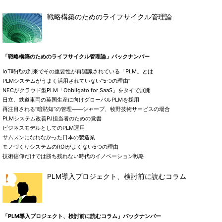
戦略構築のためのライフサイクル管理論
「戦略構築のためのライフサイクル管理論」バックナンバー
IoT時代の到来でその重要性が再認識されている「PLM」とは
PLMシステムがうまく活用されていない“5つの理由”
NECがクラウド型PLM「Obbligato for SaaS」をタイで展開
日立、鉄道車両の英国生産に向けグローバルPLMを採用
再注目される“暗黙知”の管理――シャープ、牧野技術サービスの場合
PLMシステム改善PJ担当者のための覚書
ビジネスモデルとしてのPLM運用
サムスンになれなかった日本の製造業
モノづくりシステムのROIがよくない5つの理由
技術信仰だけでは勝ち残れない時代のイノベーション戦略
PLM導入プロジェクト、検討前に読むコラム
「PLM導入プロジェクト、検討前に読むコラム」バックナンバー