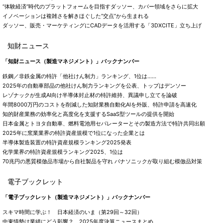
“体験経済”時代のプラットフォームを目指すダッソー、カバー領域をさらに拡大
イノベーションは複雑さを解きほぐした“交点”から生まれる
ダッソー、販売・マーケティングにCADデータを活用する「3DXCITE」立ち上げ
知財ニュース
「知財ニュース（製造マネジメント）」バックナンバー
鉄鋼／非鉄金属の特許「他社けん制力」ランキング、1位は……
2025年の自動車部品の他社けん制力ランキングを公表、トップはデンソー
レゾナックが生成AI向け半導体封止材の特許維持、異議申し立てを論破
年間8000万円のコストを削減した知財業務自動化AIを外販、特許申請を高速化
知的財産業務の効率化と高度化を支援するSaaS型ツールの提供を開始
日本金属とトヨタ自動車、燃料電池用セパレーターとその製造方法で特許共同出願
2025年に窯業業界の特許資産規模で1位になった企業とは
半導体製造装置の特許資産規模ランキング2025発表
化学業界の特許資産規模ランキング2025、1位は
70兆円の悪質模倣品市場から自社製品を守れ パナソニックが取り組む模倣品対策
電子ブックレット
「電子ブックレット（製造マネジメント）」バックナンバー
スキマ時間に学ぶ！ 日本経済のいま（第29回～32回）
中東情勢は業績にどう影響？ 2025年度決算ニュースまとめ