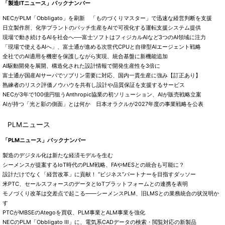
「製造ITニュース」バックナンバー
NECがPLM「Obbligato」を刷新 「ものづくりマスター」で迅速な経営判断を支援
日立製作所、化学プラントのバッチ生産をAIで可視化する運転支援システム提供
現場で動き続けるAIを社会へ──富士ソフトはフィジカルAIなど3つのAI領域に注力
「現場で使えるAIへ」、富士通が進める次世代CPUと自律型AIエージェント戦略
全社でのAI適用を機密を保護しながら実現、統合基盤に新機能追加
AI駆動開発を展開、構造化された設計情報で開発生産性を3倍に
富士通が国産AIサーバでソブリン需要に対応、国内一貫生産に強み【訂正あり】
熟練者のリスク評価ノウハウを共有し設計や品質保証を支援するサービス
NECが3年で100億円狙うAnthropic協業の初ソリューション、AIが販売戦略立案
AIが持つ「光と影の側面」とは何か 日本オラクルが2027年度の事業戦略を公表
PLMニュース
「PLMニュース」バックナンバー
製造のデジタル化は新たな経済モデルを生む
シーメンスが提案するIoT時代のPLM戦略、FAやMESとの統合も可能に？
設計だけでなく「経営改革」に貢献！ “ビジネス”パートナーを目指すダッソー
米PTC、セールスフォースのデータとIoTプラットフォームとの連携を表明
モノづくり改革は交差点で起こる――シーメンスPLM、旧LMSとの業務統合の状況明か
す
PTCがMBSEのAtegoを買収、PLM事業とALM事業を強化
NECのPLM「Obbligato III」に、電気系CADデータの検索・閲覧対応の新製品