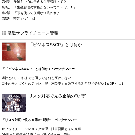
第4話 作業を中心に考える生産管理って？
第3話 「生産管理の前提がないってコトだよ！」
第2話 「頭ぁ使って便利な道具作れよ」
第1話 設変はつらいよ
製造サプライチェーン管理
「ビジネスS&OP」とは何か
「「ビジネスS＆OP」とは何か」バックナンバー
経験と勘、これまでと同じでは何も変わらない
日本のモノづくりのアキレス腱「利益率」を改善する近年型／発展型S＆OPとは？
リスク対応で見る企業の“明暗”
「リスク対応で見る企業の“明暗”」バックナンバー
サプライチェーンのリスク管理、阻害要因とその克服
“全世界生産停止”を防ぐサプライチェーン管理