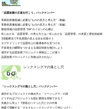
「品質改善の王道を行こう」バックナンバー
革新的原価低減に必要な“ものの見方と考え方”〔後編〕
革新的原価低減に必要な“ものの見方と考え方”〔前編〕
製造現場の品質管理 “5M”カイゼンの心構え
IEにおける「品質管理」の考え方とは／IEにおける「品質管理」の本質と歴史的経緯
3現観察法で不良原因の見える化を目指そう
タグチメソッドで品質向上の最適条件を見つける
不良発生の瞬間をつかまえる測定技術を検討しよう
成功する品質改善プロジェクト体制はここが違う
品質改善プロジェクトに失敗は許されない
シックスシグマの落とし穴
「シックスシグマの落とし穴」バックナンバー
成功するプロジェクトの進め方と「リーンシグマ」の波
どうすればプロジェクトを阻む要因を排除できる？
失敗から学ぶ！ T部長がハマった穴とその中身
例題で理解する「そもそもシックスシグマって何だっけ？」