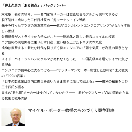
「井上久男の「ある視点」」バックナンバー
家電版「覇者の驕り」――名門家電メーカーは垂直統合モデルから脱却できるか
脱下請けに成功した二代目社長の「超マーケットイン戦略」
先手を打ったマツダの製造業革命――真の“コンカレントエンジニアリング”がもたらす新
しい価値
矢崎総業がストライキから学んだこと――現地化と新しい経営スタイルの模索
コア技術の現地開発に乗り出す日産、重い腰を上げたトヨタの本気度
成功は復讐する：新たな時代を切り拓く侍エンジニアの「器や気質」が利益の源泉とな
る
メイド・バイ・ジャパンのクルマが売れなくなった――中国高級車市場でドイツに負け
る理由
エンジニアの挑戦心に火をつける――“サラリーマンで日本一出世した技術者” 土光敏夫
の「100の言葉」
「日本の製造業は国内に拠点を置いたまま世界に伍して戦える」――勝利の秘策を日野
三十四氏が語る
日本の“勝ち組”メーカーは慢心していないか？――「新ビッグスリー」VWの躍進から見
る技術と戦略の妙
マイケル・ポーター教授のものづくり競争戦略