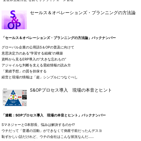
セールス＆オペレーションズ・プランニングの方法論
「セールス＆オペレーションズ・プランニングの方法論」バックナンバー
グローバル企業の公用語S＆OPの普及に向けて
意思決定力のある“学習する組織”の構築
資料から見るERP導入の“大きな忘れもの”
アジャイルな判断を支える需給情報の読み方
「業績予想」の質を担保する
経営と現場の情報は「超」シンプルにつなぐべし
S&OPプロセス導入 現場の本音とヒント
「連載：SOPプロセス導入 現場の本音とヒント」バックナンバー
SマネジャーとO本部長、悩みは解決するのか!?
ウチだって「普通の活動」ができなくて倒産寸前だったんデスヨ
恥ずかしい話だけれど、ウチの会社はこんな状況なんだ……