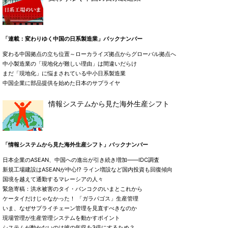
「連載：変わりゆく中国の日系製造業」バックナンバー
変わる中国拠点の立ち位置～ローカライズ拠点からグローバル拠点へ
中小製造業の「現地化が難しい理由」は間違いだらけ
まだ「現地化」に悩まされている中小日系製造業
中国企業に部品提供を始めた日本のサプライヤ
情報システムから見た海外生産シフト
「情報システムから見た海外生産シフト」バックナンバー
日本企業のASEAN、中国への進出が引き続き増加――IDC調査
新規工場建設はASEANが中心!? ライン増設など国内投資も回復傾向
国境を越えて通勤するマレーシアの人々
緊急寄稿：洪水被害のタイ・バンコクのいまとこれから
ケータイだけじゃなかった！ 「ガラパゴス」生産管理
いま、なぜサプライチェーン管理を見直すべきなのか
現場管理が生産管理システムを動かすポイント
システムが動かないのは彼の年収を3倍にするため？