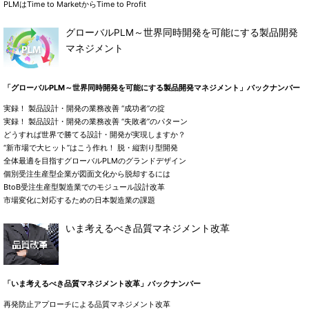
PLMはTime to MarketからTime to Profit
グローバルPLM～世界同時開発を可能にする製品開発
マネジメント
「グローバルPLM～世界同時開発を可能にする製品開発マネジメント」バックナンバー
実録！ 製品設計・開発の業務改善 “成功者”の掟
実録！ 製品設計・開発の業務改善 “失敗者”のパターン
どうすれば世界で勝てる設計・開発が実現しますか？
“新市場で大ヒット”はこう作れ！ 脱・縦割り型開発
全体最適を目指すグローバルPLMのグランドデザイン
個別受注生産型企業が図面文化から脱却するには
BtoB受注生産型製造業でのモジュール設計改革
市場変化に対応するための日本製造業の課題
いま考えるべき品質マネジメント改革
「いま考えるべき品質マネジメント改革」バックナンバー
再発防止アプローチによる品質マネジメント改革