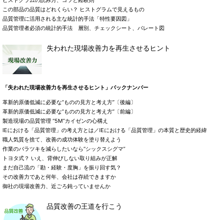
ヒストグラムの読み方、コツと経験則
この部品の品質はどれくらい？ ヒストグラムで見えるもの
品質管理に活用される主な統計的手法「特性要因図」
品質管理者必須の統計的手法 層別、チェックシート、パレート図
失われた現場改善力を再生させるヒント
「失われた現場改善力を再生させるヒント」バックナンバー
革新的原価低減に必要な“ものの見方と考え方”〔後編〕
革新的原価低減に必要な“ものの見方と考え方”〔前編〕
製造現場の品質管理 “5M”カイゼンの心構え
IEにおける「品質管理」の考え方とは／IEにおける「品質管理」の本質と歴史的経緯
職人気質を捨て、改善の成功体験を塗り替えよう
作業のバラツキを減らしたいなら“シックスシグマ”
トヨタ式？ いえ、背伸びしない取り組みが正解
まだ自己流の「勘・経験・度胸」を振り回す気？
その改善力であと何年、会社は存続できますか
御社の現場改善力、近ごろ鈍っていませんか
品質改善の王道を行こう