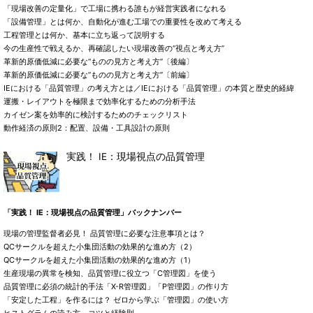
「現場改善の定量化」で工場に携わる誰もが経営実践者になれる
「設備管理」とは何か、自動化が進む工場での重要性を改めて考える
工程管理とは何か、基本に立ち返って説明する
今の生産性で戦えるか、再確認したい現場改善の“視点と考え方”
革新的原価低減に必要な“ものの見方と考え方”〔後編〕
革新的原価低減に必要な“ものの見方と考え方”〔前編〕
IEにおける「品質管理」の考え方とは／IEにおける「品質管理」の本質と歴史的経緯
運搬・レイアウトを極限まで効率化するための分析手法
カイゼン案を効率的に検討するためのチェックリスト
動作経済の原則2：配置、設備・工具設計の原則
実践！ IE：現場視点の品質管理
「実践！ IE：現場視点の品質管理」バックナンバー
現場の管理監督者必見！ 品質管理に必要な注意事項とは？
QCサークルを超えた小集団活動の効果的な進め方（2）
QCサークルを超えた小集団活動の効果的な進め方（1）
生産現場の異常を検知、品質管理に役立つ「C管理図」を使う
品質管理に必須の統計的手法「X-R管理図」「P管理図」の作り方
「安定した工程」を作るには？ ゼロから学ぶ「管理図」の使い方