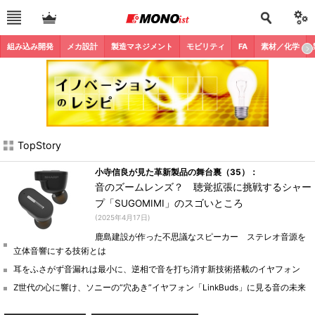
組み込み開発
メカ設計
製造マネジメント
モビリティ
FA
素材／化学
TopStory
小寺信良が見た革新製品の舞台裏（35）：
音のズームレンズ？ 聴覚拡張に挑戦するシャー
プ「SUGOMIMI」のスゴいところ
(2025年4月17日)
鹿島建設が作った不思議なスピーカー ステレオ音源を
立体音響にする技術とは
耳をふさがず音漏れは最小に、逆相で音を打ち消す新技術搭載のイヤフォン
Z世代の心に響け、ソニーの“穴あき”イヤフォン「LinkBuds」に見る音の未来