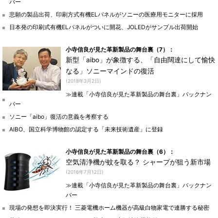
バー
悲願の製品出荷、印刷方式有機ELパネルがソニーの医療用モニターに採用
日本発の印刷式有機ELパネルがついに開花、JOLEDがサンプル出荷開始
小寺信良が見た革新製品の舞台裏（7）：
新型「aibo」が象徴する、「自由闊達にして愉快
なる」ソニーマインドの復活
(2018年3月2日)
≫連載「小寺信良が見た革新製品の舞台裏」バックナン
バー
ソニー「aibo」復活の意義を考察する
AIBO、国立科学博物館の認定する「未来技術遺産」に登録
小寺信良が見た革新製品の舞台裏（6）：
空気清浄機が蚊を取る？ シャープが狙う新市場
(2016年7月12日)
≫連載「小寺信良が見た革新製品の舞台裏」バックナン
バー
現場の発想を即決実行！ 三菱電機ホーム機器が高級白物家電で連勝する秘密