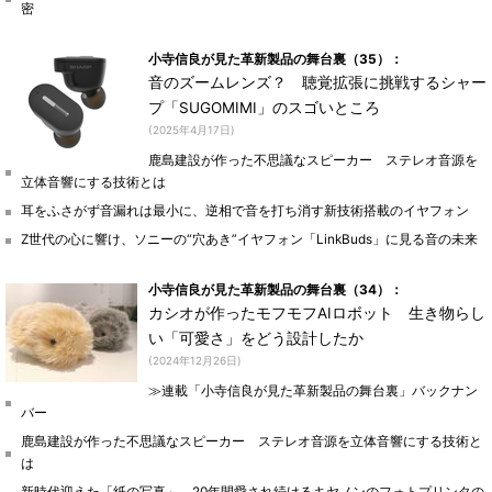
密
小寺信良が見た革新製品の舞台裏（35）：
音のズームレンズ？ 聴覚拡張に挑戦するシャー
プ「SUGOMIMI」のスゴいところ
(2025年4月17日)
鹿島建設が作った不思議なスピーカー ステレオ音源を
立体音響にする技術とは
耳をふさがず音漏れは最小に、逆相で音を打ち消す新技術搭載のイヤフォン
Z世代の心に響け、ソニーの“穴あき”イヤフォン「LinkBuds」に見る音の未来
小寺信良が見た革新製品の舞台裏（34）：
カシオが作ったモフモフAIロボット 生き物らし
い「可愛さ」をどう設計したか
(2024年12月26日)
≫連載「小寺信良が見た革新製品の舞台裏」バックナン
バー
鹿島建設が作った不思議なスピーカー ステレオ音源を立体音響にする技術と
は
新時代迎えた「紙の写真」 20年間愛され続けるキヤノンのフォトプリンタの