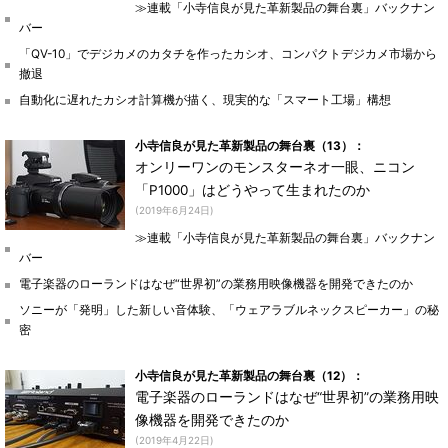
≫連載「小寺信良が見た革新製品の舞台裏」バックナン
バー
「QV-10」でデジカメのカタチを作ったカシオ、コンパクトデジカメ市場から
撤退
自動化に遅れたカシオ計算機が描く、現実的な「スマート工場」構想
小寺信良が見た革新製品の舞台裏（13）：
オンリーワンのモンスターネオ一眼、ニコン
「P1000」はどうやって生まれたのか
(2019年6月24日)
≫連載「小寺信良が見た革新製品の舞台裏」バックナン
バー
電子楽器のローランドはなぜ“世界初”の業務用映像機器を開発できたのか
ソニーが「発明」した新しい音体験、「ウェアラブルネックスピーカー」の秘
密
小寺信良が見た革新製品の舞台裏（12）：
電子楽器のローランドはなぜ“世界初”の業務用映
像機器を開発できたのか
(2019年4月22日)