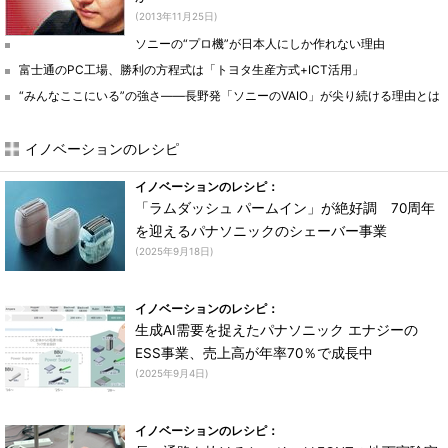
(2013年11月25日)
ソニーの“プロ機”が日本人にしか作れない理由
富士通のPC工場、勝利の方程式は「トヨタ生産方式+ICT活用」
“みんなここにいる”の強さ――長野発「ソニーのVAIO」が尖り続ける理由とは
イノベーションのレシピ
イノベーションのレシピ：
「ラムダッシュ パームイン」が絶好調 70周年
を迎えるパナソニックのシェーバー事業
(2025年9月18日)
イノベーションのレシピ：
生成AI需要を捉えたパナソニック エナジーの
ESS事業、売上高が年率70％で成長中
(2025年9月4日)
イノベーションのレシピ：