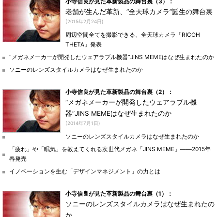
小寺信良が見た革新製品の舞台裏（3）：
老舗が生んだ革新、“全天球カメラ”誕生の舞台裏
(2015年2月24日)
周辺空間全てを撮影できる、全天球カメラ「RICOH
THETA」発表
“メガネメーカーが開発したウェアラブル機器”JINS MEMEはなぜ生まれたのか
ソニーのレンズスタイルカメラはなぜ生まれたのか
小寺信良が見た革新製品の舞台裏（2）：
“メガネメーカーが開発したウェアラブル機
器”JINS MEMEはなぜ生まれたのか
(2014年7月1日)
ソニーのレンズスタイルカメラはなぜ生まれたのか
「疲れ」や「眠気」を教えてくれる次世代メガネ「JINS MEME」――2015年
春発売
イノベーションを生む「デザインマネジメント」の力とは
小寺信良が見た革新製品の舞台裏（1）：
ソニーのレンズスタイルカメラはなぜ生まれたの
か