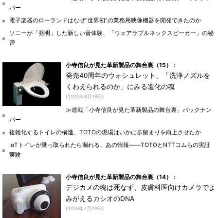
バー
電子楽器のローランドはなぜ“世界初”の業務用映像機器を開発できたのか
ソニーが「発明」した新しい音体験、「ウェアラブルネックスピーカー」の秘
密
小寺信良が見た革新製品の舞台裏（15）：
発売40周年のウォシュレット、「洗浄ノズルを
くわえられるのか」にみる進化の魂
(2020年8月19日)
≫連載「小寺信良が見た革新製品の舞台裏」バックナン
バー
複雑化するトイレの構造、TOTOの現場はいかに歩留まりを向上させたか
IoTトイレが乗っ取られたら漏れる、あの情報――TOTOとNTTコムらの実証
実験
小寺信良が見た革新製品の舞台裏（14）：
デジカメの魂は死なず、皮膚科医向けカメラでよ
みがえるカシオのDNA
(2019年7月29日)