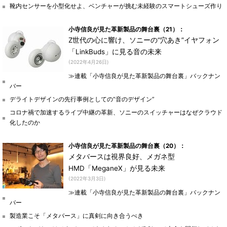
靴内センサーを小型化せよ、ベンチャーが挑む未経験のスマートシューズ作り
小寺信良が見た革新製品の舞台裏（21）：
Z世代の心に響け、ソニーの“穴あき”イヤフォン
「LinkBuds」に見る音の未来
(2022年4月26日)
≫連載「小寺信良が見た革新製品の舞台裏」バックナン
バー
デライトデザインの先行事例としての“音のデザイン”
コロナ禍で加速するライブ中継の革新、ソニーのスイッチャーはなぜクラウド
化したのか
小寺信良が見た革新製品の舞台裏（20）：
メタバースは視界良好、メガネ型
HMD「MeganeX」が見る未来
(2022年3月3日)
≫連載「小寺信良が見た革新製品の舞台裏」バックナン
バー
製造業こそ「メタバース」に真剣に向き合うべき