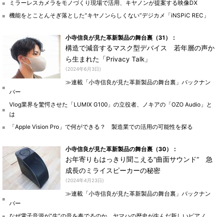
ミラーレスカメラをモノづくり現場で活用、キヤノンが提案する映像DX
機能をとことんそぎ落とした“キヤノンらしくない”デジカメ「iNSPiC REC」
小寺信良が見た革新製品の舞台裏（31）：
構造で減音するマスク型デバイス 若年層の声か
ら生まれた「Privacy Talk」
(2024年6月3日)
≫連載「小寺信良が見た革新製品の舞台裏」バックナン
バー
Vlog業界を驚愕させた「LUMIX G100」の立役者、ノキアの「OZO Audio」と
は
「Apple Vision Pro」で何ができる？ 製造業での活用の可能性を探る
小寺信良が見た革新製品の舞台裏（30）：
お年寄りもはっきり聞こえる“曲面サウンド” 急
成長のミライスピーカーの秘密
(2024年4月23日)
≫連載「小寺信良が見た革新製品の舞台裏」バックナン
バー
なぜ電子音源が“生”の音を奏でるのか、ヤマハの歴史が生んだ新しいピアノ