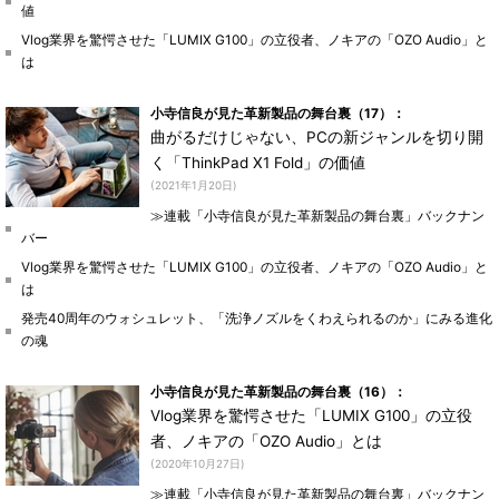
値
Vlog業界を驚愕させた「LUMIX G100」の立役者、ノキアの「OZO Audio」と
は
小寺信良が見た革新製品の舞台裏（17）：
曲がるだけじゃない、PCの新ジャンルを切り開
く「ThinkPad X1 Fold」の価値
(2021年1月20日)
≫連載「小寺信良が見た革新製品の舞台裏」バックナン
バー
Vlog業界を驚愕させた「LUMIX G100」の立役者、ノキアの「OZO Audio」と
は
発売40周年のウォシュレット、「洗浄ノズルをくわえられるのか」にみる進化
の魂
小寺信良が見た革新製品の舞台裏（16）：
Vlog業界を驚愕させた「LUMIX G100」の立役
者、ノキアの「OZO Audio」とは
(2020年10月27日)
≫連載「小寺信良が見た革新製品の舞台裏」バックナン