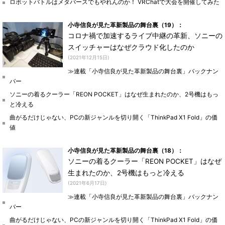
ロボットバトルはメタバースでもやれんのか！ VRChatで大会を開催してみた
小寺信良が見た革新製品の舞台裏（19）：
コロナ禍で加速するライブ中継の革新、ソニーの
スイッチャーはなぜクラウド化したのか
(2021年12月15日)
≫連載「小寺信良が見た革新製品の舞台裏」バックナン
バー
ソニーの着るクーラー「REON POCKET」はなぜ生まれたのか、2号機はもっ
と冷える
曲がるだけじゃない、PCの新ジャンルを切り開く「ThinkPad X1 Fold」の価
値
小寺信良が見た革新製品の舞台裏（18）：
ソニーの着るクーラー「REON POCKET」はなぜ
生まれたのか、2号機はもっと冷える
(2021年6月17日)
≫連載「小寺信良が見た革新製品の舞台裏」バックナン
バー
曲がるだけじゃない、PCの新ジャンルを切り開く「ThinkPad X1 Fold」の価