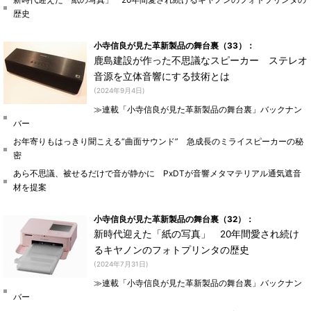
歴史
小寺信良が見た革新製品の舞台裏（33）：
鹿島建設が作った不思議なスピーカー ステレオ
音源を立体音響にする技術とは
(2024年9月4日)
≫連載「小寺信良が見た革新製品の舞台裏」バックナン
バー
お年寄りもはっきり聞こえる“曲面サウンド” 急成長のミライスピーカーの秘
密
あら不思議、被せるだけで音が静かに PxDTが音響メタマテリアル通気遮音
材を提案
小寺信良が見た革新製品の舞台裏（32）：
新時代迎えた「紙の写真」 20年間愛され続け
るキヤノンのフォトプリンタの歴史
(2024年7月31日)
≫連載「小寺信良が見た革新製品の舞台裏」バックナン
バー