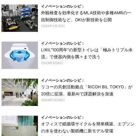
イノベーションのレシピ：
外観検査を効率化するMLA技術や多種AMRの一
括制御技術など、OKIが新技術を公開
(2024年3月15日)
イノベーションのレシピ：
LIXIL“100周年”の新型トイレは「極みトリプル水
流」で便器内側を隅々まで洗う
(2024年3月8日)
イノベーションのレシピ：
リコーの共創活動拠点「RICOH BIL TOKYO」が
20倍に拡張、最新AIで課題解決を加速
(2024年1月29日)
イノベーションのレシピ：
オフィスで紙循環サイクルを簡単構築、エプソン
の水を使わない製紙機に新モデル登場