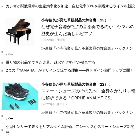
カシオが関数電卓の生産効率化を加速、自動化率80％を実現するラインを新設
小寺信良が見た革新製品の舞台裏（23）：
なぜ電子音源が“生”の音を奏でるのか、ヤマハの
歴史が生んだ新しいピアノ
(2022年12月9日)
≫連載「小寺信良が見た革新製品の舞台裏」バックナン
バー
乗り物の部品でできた楽器、2社の“ヤマハ”が融合する
2つの「YAMAHA」がデザイン交流する理由――両デザイン部門トップに聞く
小寺信良が見た革新製品の舞台裏（22）：
スマートシューズのその先へ、全身をかなり手軽
に解析できる「ORPHE ANALYTICS」
(2022年10月31日)
≫連載「小寺信良が見た革新製品の舞台裏」バックナン
バー
小型センサーで走りをリアルタイム評価、アシックスがスマートシューズ新開
発