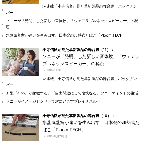
≫連載「小寺信良が見た革新製品の舞台裏」バックナン
バー
ソニーが「発明」した新しい音体験、「ウェアラブルネックスピーカー」の秘
密
水蒸気蒸留が違いを生み出す、日本発の加熱式たばこ「Ploom TECH」
小寺信良が見た革新製品の舞台裏（11）：
ソニーが「発明」した新しい音体験、「ウェアラ
ブルネックスピーカー」の秘密
(2018年11月8日)
≫連載「小寺信良が見た革新製品の舞台裏」バックナン
バー
新型「aibo」が象徴する、「自由闊達にして愉快なる」ソニーマインドの復活
ソニーがイメージセンサーで次に起こすブレイクスルー
小寺信良が見た革新製品の舞台裏（10）：
水蒸気蒸留が違いを生み出す、日本発の加熱式た
ばこ「Ploom TECH」
(2018年6月26日)