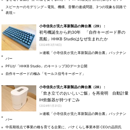
スピーカーのモデリング～電気、機構、音響の連成問題、3つの現象を回路で
表現～
小寺信良が見た革新製品の舞台裏（29）：
初号機誕生から約30年 「自作キーボード界の
黒船」HHKB Studioはなぜ生まれたか
(2024年3月18日)
≫連載「小寺信良が見た革新製品の舞台裏」バックナン
バー
PFUが「HHKB Studio」のキートップ3Dデータ公開
自作キーボードの極み「モールス信号キーボード」
小寺信良が見た革新製品の舞台裏（28）：
「炊き立てのおいしいご飯」を再発明 自動計量
IH炊飯器が持つすごみ
(2024年1月31日)
≫連載「小寺信良が見た革新製品の舞台裏」バックナン
バー
中長期視点で事業の種を育てる企業に、パナくらし事業本部 CEOの品田氏