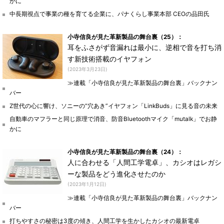
かに
中長期視点で事業の種を育てる企業に、パナくらし事業本部 CEOの品田氏
小寺信良が見た革新製品の舞台裏（25）：
耳をふさがず音漏れは最小に、逆相で音を打ち消
す新技術搭載のイヤフォン
(2023年3月23日)
≫連載「小寺信良が見た革新製品の舞台裏」バックナン
バー
Z世代の心に響け、ソニーの“穴あき”イヤフォン「LinkBuds」に見る音の未来
自動車のマフラーと同じ原理で消音、防音Bluetoothマイク「mutalk」でお静
かに
小寺信良が見た革新製品の舞台裏（24）：
人に合わせる「人間工学電卓」、カシオはレガシ
ーな製品をどう進化させたのか
(2023年1月12日)
≫連載「小寺信良が見た革新製品の舞台裏」バックナン
バー
打ちやすさの秘密は3度の傾き、人間工学を生かしたカシオの最新電卓