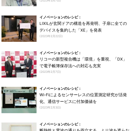
(2023年3月7日)
イノベーションのレシピ：
LIXILが玄関ドアの構造を再発明、子扉に全ての
デバイスを集約した「XE」を発表
(2023年2月22日)
イノベーションのレシピ：
リコーの新型複合機は「環境」を重視、「DX」
で電子帳簿保存法への対応も充実
(2023年2月7日)
イノベーションのレシピ：
Wi-Fiによるセンサーレスの位置測定研究が活発
化、通信サービスに付加価値を
(2023年2月3日)
イノベーションのレシピ：
断熱性と電波の通りを両立する、ミリ波を遮らな