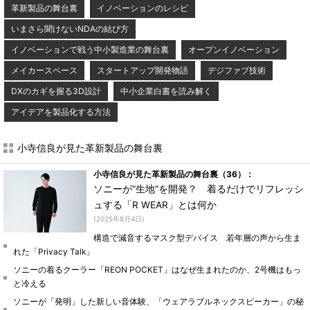
革新製品の舞台裏
イノベーションのレシピ
いまさら聞けないNDAの結び方
イノベーションで戦う中小製造業の舞台裏
オープンイノベーション
メイカースペース
スタートアップ開発物語
デジファブ技術
DXのカギを握る3D設計
中小企業白書を読み解く
アイデアを製品化する方法
小寺信良が見た革新製品の舞台裏
小寺信良が見た革新製品の舞台裏（36）：
ソニーが“生地”を開発？ 着るだけでリフレッシ
ュする「R WEAR」とは何か
(2025年8月4日)
構造で減音するマスク型デバイス 若年層の声から生ま
れた「Privacy Talk」
ソニーの着るクーラー「REON POCKET」はなぜ生まれたのか、2号機はもっ
と冷える
ソニーが「発明」した新しい音体験、「ウェアラブルネックスピーカー」の秘