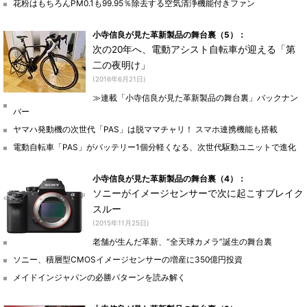
花粉はもちろんPM0.1も99.95％除去する空気清浄機能付きファン
小寺信良が見た革新製品の舞台裏（5）：
次の20年へ、電動アシスト自転車が迎える「第
二の夜明け」
(2016年6月21日)
≫連載「小寺信良が見た革新製品の舞台裏」バックナン
バー
ヤマハ発動機の次世代「PAS」は脱ママチャリ！ スマホ連携機能も搭載
電動自転車「PAS」がバッテリー1個分軽くなる、次世代駆動ユニットで進化
小寺信良が見た革新製品の舞台裏（4）：
ソニーがイメージセンサーで次に起こすブレイク
スルー
(2015年11月25日)
老舗が生んだ革新、“全天球カメラ”誕生の舞台裏
ソニー、積層型CMOSイメージセンサーの増産に350億円投資
メイドインジャパンの必勝パターンを読み解く