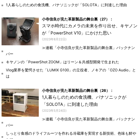
1人暮らしのための食洗機、パナソニックが「SOLOTA」に到達した理由
小寺信良が見た革新製品の舞台裏（27）：
スマホ時代にカメラの未来を作り出せ、キヤノン
が「PowerShot V10」にかけた思い
(2023年8月22日)
≫連載「小寺信良が見た革新製品の舞台裏」バックナン
バー
キヤノンの「PowerShot ZOOM」はリーン＆共感型開発で生まれた
Vlog業界を驚愕させた「LUMIX G100」の立役者、ノキアの「OZO Audio」と
は
小寺信良が見た革新製品の舞台裏（26）：
1人暮らしのための食洗機、パナソニックが
「SOLOTA」に到達した理由
(2023年5月24日)
≫連載「小寺信良が見た革新製品の舞台裏」バックナン
バー
しっとり食感のドライフルーツを作れる冷蔵庫を実現する新技術、色味も鮮や