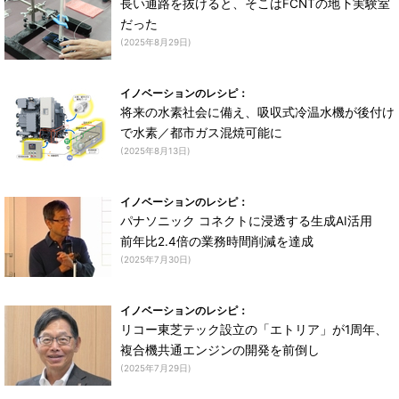
長い通路を抜けると、そこはFCNTの地下実験室
だった
(2025年8月29日)
イノベーションのレシピ：
将来の水素社会に備え、吸収式冷温水機が後付け
で水素／都市ガス混焼可能に
(2025年8月13日)
イノベーションのレシピ：
パナソニック コネクトに浸透する生成AI活用
前年比2.4倍の業務時間削減を達成
(2025年7月30日)
イノベーションのレシピ：
リコー東芝テック設立の「エトリア」が1周年、
複合機共通エンジンの開発を前倒し
(2025年7月29日)