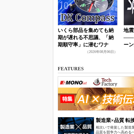
いくら部品を集めても納
地震
期が遅れる不思議、「納
――
期順守率」に潜むワナ
ーン
き
（2026年08月06日）
FEATURES
製造業×品質 
相次いで発覚した製造
品質を競争力へ高める