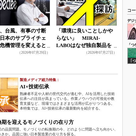
コー
デジ
、台風、有事の寸断
「環境に良いことしかや
日本のサプライチェ
らない」 MIRAI-
危機管理を変えると
LABOはなぜ独自製品を
「つ
生み出せるのか
（2026年07月29日）
（2026年07月27日）
製造メディア総力特集：
AI×技術伝承
熟練者不足や人材の世代交代が進む中、AIを活用した技術
伝承への注目が高まっている。作業ノウハウの可視化や教
育支援など、現場ではさまざまな活用が広がりつつある。
本特集では、AI×技術伝承の最新動向を紹介する。
転換期を迎えるモノづくりの在り方
業の品質問題。モノづくりの転換期の今、どのように問題へ立ち向かい、
べきか。品質に強い日本製造業の在り方を探る。