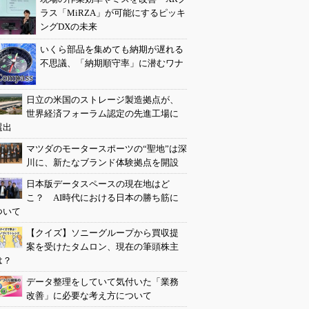
ラス「MiRZA」が可能にするピッキ
ングDXの未来
いくら部品を集めても納期が遅れる
不思議、「納期順守率」に潜むワナ
日立の米国のストレージ製造拠点が、
世界経済フォーラム認定の先進工場に
選出
マツダのモータースポーツの“聖地”は深
川に、新たなブランド体験拠点を開設
日本版データスペースの現在地はど
こ？ AI時代における日本の勝ち筋に
ついて
【クイズ】ソニーグループから買収提
案を受けたタムロン、現在の筆頭株主
は？
データ整理をしていて気付いた「業務
改善」に必要な考え方について