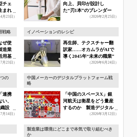
型チェ
向上、貝印が設計し
生まれ
た“刃1本”のブレンダー
年4月23日）
（2026年2月25日）
用戦略
イノベーションのレシピ
なぜ使
再生師、テクスチャー翻
製造業
訳家……オカムラがAIで
活用基
導く2045年“未来の職業”
年7月23日）
（2026年6月24日）
3つの
中国メーカーのデジタルプラットフォーム戦
略
「連携
「中国のスペースX」銀
ない、
河航天は衛星をどう量産
組織設
するのか 製造デジタル
年7月14日）
（2026年3月12日）
基盤の全貌
製造業は環境にどこまで本気で取り組むべき
か