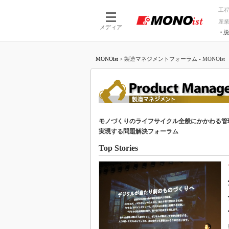
工
産
メディア
脱
つながる技術
AI×技術
MONOist
>
製造マネジメントフォーラム - MONOist
つながる工場
AI×設備
つながるサービ
Physical
モノづくりのライフサイクル全般にかかわる管
実現する問題解決フォーラム
Top Stories