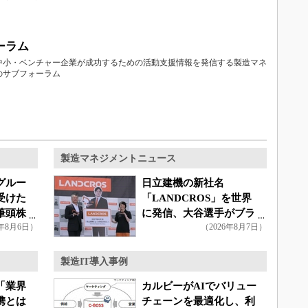
ーラム
中小・ベンチャー企業が成功するための活動支援情報を発信する製造マネ
のサブフォーラム
製造マネジメントニュース
グルー
日立建機の新社名
受けた
「LANDCROS」を世界
筆頭株
に発信、大谷選手がブラ
6年8月6日）
（2026年8月7日）
ンドアンバサダー就任
製造IT導入事例
「業界
カルビーがAIでバリュー
携とは
チェーンを最適化し、利