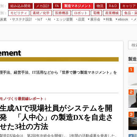
程別：
組み込み開発
メカ設計
製造マネジメント
物流
R＆D
キャリア
FA
業別：
モビリティ
素材／化学
医療機器
ロボット
電機
産業機械
食品・
炭素
サステナ設計
エッジ逆襲
品質
展示会
特集
メ
IoT
AI
ebook
伝承
組み込み開発
CEATEC
読者調査まとめ
編集後記
JIMTOF
保全
メカ設計
つながるクルマ
組込み/エッジ コンピューティング
ス
 AI
製造マネジメント
5G
展＆IoT/5Gソリューション展
VR／AR
FA
IIFES
製造
モビリティ
フィールドサービス
国際ロボット展
理手法、経営手法、IT活用などから「世界で勝つ製造マネジメント」を
素材／化学
FPGA
ジャパンモビリティショー
組み込み画像技術
TECHNO-FRONTIER
組み込みモデリング
人テク展
モノづくり最前線レポート：
Windows Embedded
スマート工場EXPO
生成AIで現場社員がシステムを開
車載ソフト開発
EdgeTech+
発 「人中心」の製造DXを自走さ
ISO26262
日本ものづくりワールド
せた3社の方法
無償設計ツール
AUTOMOTIVE WORLD
製造DX協会は、第2回年次総会を開催し、1年間の活動成果を発表した。