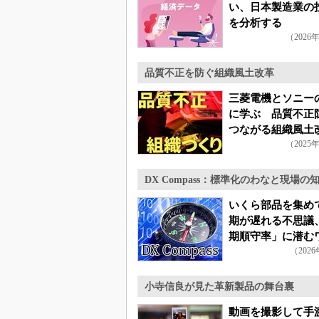
い、日本製造業の
を分析する
（2026
品質不正を防ぐ組織風土改革
三菱電機とソニー
に学ぶ 品質不正
つながる組織風土
（2025
DX Compass：標準化のわなと現場の
いくら部品を集め
期が遅れる不思議
期順守率」に潜む
（202
小寺信良が見た革新製品の舞台裏
動画を撮影して手