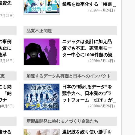
投資先
業務を効率化する「帳票
（2026年7月24日）
分析法」
年7月22日）
品質不正問題
の事例
ニデックは会計に加え品
防止に
質でも不正、家電用モー
改革
ター中心に1000件超の疑
年5月16日）
（2026年5月14日）
い
知恵
加速するデータ共有圏と日本へのインパクト
ても納
日本の“眠れるデータ”を
、「納
競争力へ、日本発のプラ
ワナ
ットフォーム「xIPF」が
6年8月6日）
（2026年6月26日）
始動
新製品開発に挑むモノづくり企業たち
渡せる
選択肢を絞り使い勝手を