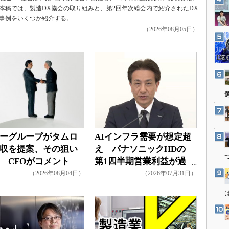
3Dプリンタ
本稿では、製造DX協会の取り組みと、第2回年次総会内で紹介されたDX
産業オープンネット展
事例をいくつか紹介する。
デジタルツインとCAE
（2026年08月05日）
S＆OP
インダストリー4.0
イノベーション
製造業ビッグデータ
メイドインジャパン
植物工場
知財マネジメント
ーグループがタムロ
AIインフラ需要が想定超
海外生産
収を提案、その狙い
え パナソニックHDの
 CFOがコメント
第1四半期営業利益が過
グローバル設計・開発
去最高達成
（2026年08月04日）
（2026年07月31日）
制御セキュリティ
新型コロナへの対応