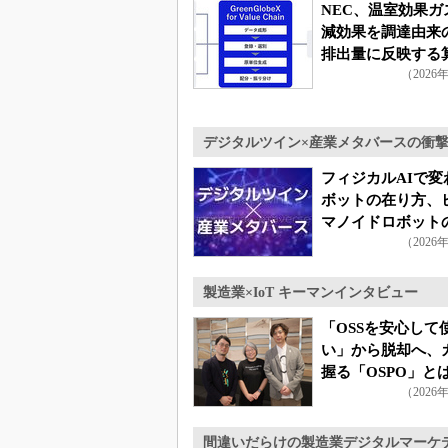
NEC、温室効果ガ
減効果を調達由来の
排出量に反映する
（2026
式を開発
デジタルツイン×産業メタバースの衝
フィジカルAIで変
ボットの在り方、
マノイドロボット
（2026
製造業×IoT キーマンインタビュー
「OSSを安心して
い」から脱却へ、
握る「OSPO」と
（2026
間違いだらけの製造業デジタルマーケ