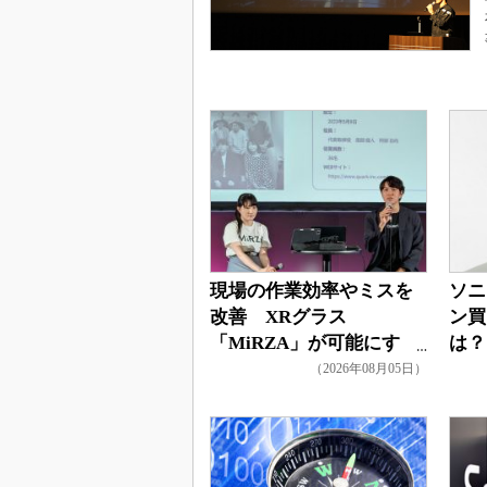
現場の作業効率やミスを
ソニ
改善 XRグラス
ン買
「MiRZA」が可能にす
は？
るピッキングDXの未来
（2026年08月05日）