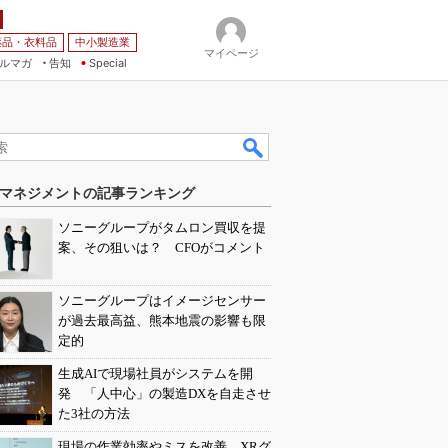
薬品・衣料品
中小製造業
マイページ
ルマガ
告知
Special
マネジメントの記事ランキング
ソニーグループがタムロン買収を提
案、その狙いは？ CFOがコメント
ソニーグループはイメージセンサー
が過去最高益、熊本地震の影響も限
定的
生成AIで現場社員がシステムを開
発 「人中心」の製造DXを自走させ
た3社の方法
現場の作業効率やミスを改善 XRグ