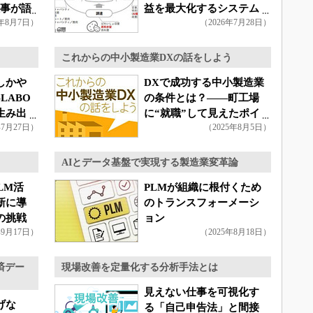
理事が語
益を最大化するシステム
6年8月7日）
（2026年7月28日）
を開発
これからの中小製造業DXの話をしよう
しかや
DXで成功する中小製造業
LABO
の条件とは？――町工場
生み出
に“就職”して見えたポイ
年7月27日）
（2025年8月5日）
ント
AIとデータ基盤で実現する製造業変革論
LM活
PLMが組織に根付くため
新に導
のトランスフォーメーシ
の挑戦
ョン
年9月17日）
（2025年8月18日）
済デー
現場改善を定量化する分析手法とは
見えない仕事を可視化す
げな
る「自己申告法」と間接