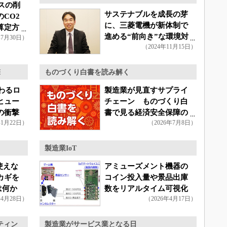
スの削
サステナブルを成長の芽
CO2
に、三菱電機が新体制で
算定方
進める“前向き”な環境対
年7月30日）
（2024年11月15日）
策
撃
ものづくり白書を読み解く
わるロ
製造業が見直すサプライ
ヒュー
チェーン ものづくり白
の衝撃
書で見る経済安全保障の
年1月22日）
（2026年7月8日）
実態
製造業IoT
使えな
アミューズメント機器の
カギを
コイン投入量や景品出庫
は何か
数をリアルタイム可視化
年4月28日）
（2026年4月17日）
ティン
製造業がサービス業となる日