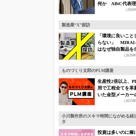
何か ABtC代表
（202
る協調戦略
製造業“X”探訪
「環境に良いこと
らない」 MIRAI-
はなぜ独自製品を
（2026
せるのか
ものづくり太郎のPLM講座
生産性2倍以上、P
用で工程全てを革
いた金型メーカー
（2025
小川製作所のスキマ時間にながめる経
タ
投資は多いのに稼