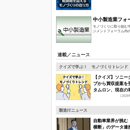
中小製造業フォ
モノづくりに取り組む
ジメントフォーラム内
連載／ニュース
クイズで学ぶ！ モノづくりトレンド
【クイズ】ソニー
プから買収提案を
タムロン、現在の
（202
主は？
製造ITニュース
自動車業界が挑む
横断」のデータ連