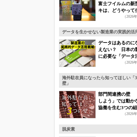
富士フイルムの新
キは、どうやって
（2026
たのか
データを生かせない製造業の実践的活
データはあるのに
えない？ 日本の
に必要な「データ
（2026
盤」
海外駐在員になったら知ってほしい「
壁」
部門間連携の壁 
しよう」では動か
協働を生む3つの
（2026
計のワザ
脱炭素