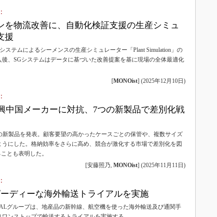
3Dプリンタ
産業オープンネット展
：
デジタルツインとCAE
ンを物流改善に、自動化検証支援の生産シミュ
S＆OP
支援
インダストリー4.0
ステムによるシーメンスの生産シミュレーター「Plant Simulation」の
入後、SGシステムはデータに基づいた改善提案を基に現場の全体最適化
イノベーション
製造業ビッグデータ
[
MONOist
]
(
2025年12月10日
)
メイドインジャパン
：
reが新興中国メーカーに対抗、7つの新製品で差別化戦
植物工場
知財マネジメント
025年秋の新製品を発表。顧客要望の高かったケースごとの保管や、複数サイズ
海外生産
ようにした。格納効率をさらに高め、競合が激化する市場で差別化を図
グローバル設計・開発
ることも表明した。
[安藤照乃,
MONOist
]
(
2025年11月11日
)
制御セキュリティ
：
新型コロナへの対応
ピーディーな海外輸送トライアルを実施
JALグループは、地産品の新幹線、航空機を使った海外輸送及び通関手
りワンストップで輸送するトライアルを実施する。