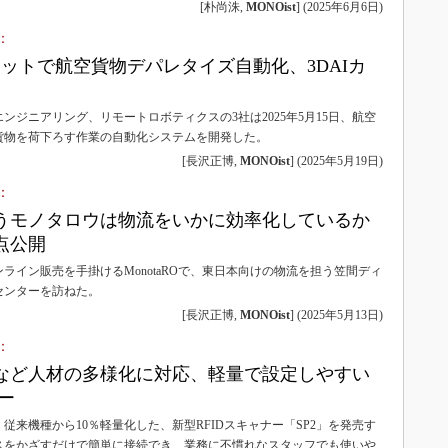
[朴尚洙,
MONOist
]
(
2025年6月6日
)
：
ボットで航空貨物デパレタイズ自動化、3DAIカ
ンジニアリング、リモートロボティクスの3社は2025年5月15日、航空
貨物を荷下ろす作業の自動化システムを開発した。
[長沢正博,
MONOist
]
(
2025年5月19日
)
：
超扱うモノタロウは物流をいかに効率化しているか
点公開
ライン販売を手掛けるMonotaROで、東日本向けの物流を担う笠間ディ
センターを訪ねた。
[長沢正博,
MONOist
]
(
2025年5月13日
)
：
など人材の多様化に対応、軽量で設定しやすい
ナー
従来機種から10％軽量化した、新型RFIDスキャナー「SP2」を発売す
スをかざすだけで簡単に接続でき、業務に不慣れなスタッフでも使いや