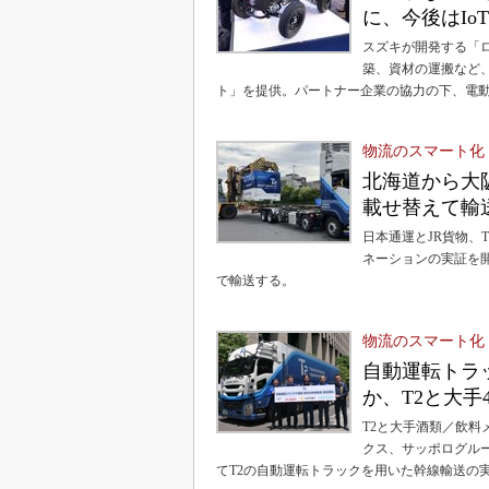
に、今後はIo
スズキが開発する「
築、資材の運搬など
ト」を提供。パートナー企業の協力の下、電
物流のスマート化
北海道から大
載せ替えて輸
日本通運とJR貨物、
ネーションの実証を
で輸送する。
物流のスマート化
自動運転トラ
か、T2と大手
T2と大手酒類／飲
クス、サッポログルー
てT2の自動運転トラックを用いた幹線輸送の