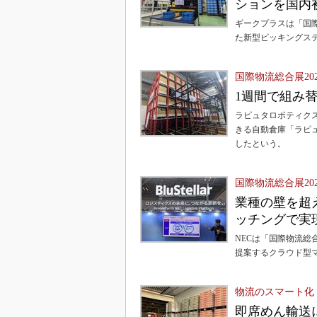
ションを国内
ギークプラスは「国際
た新型ピッキングステーショ
国際物流総合展20
1週間で組み
ラピュタロボティクス
きる自動倉庫「ラピュ
したという。
国際物流総合展20
業種の壁を超
ッチングで実
NECは「国際物流総合展
提案するクラウド型
物流のスマート化
即席めん輸送