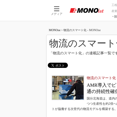
工
産
メディア
脱
つながる技術
AI×技術
MONOist
>
物流のスマート化 - MONOist
つながる工場
AI×設備
つながるサービ
Physical
物流のスマート
「物流のスマート化」の連載記事一覧で
物流のスマート化
AMR導入で
通の持続性確
国分北海道は、道内
つつ生産性を約2倍
トが協働する次世代の物流モデルを構築する