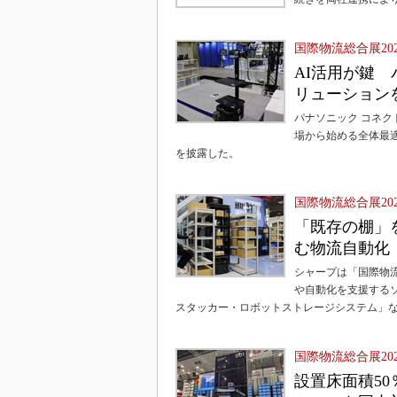
国際物流総合展20
AI活用が鍵
リューション
パナソニック コネクトは
場から始める全体最
を披露した。
国際物流総合展20
「既存の棚」
む物流自動化
シャープは「国際物流総
や自動化を支援する
スタッカー・ロボットストレージシステム」
国際物流総合展20
設置床面積5