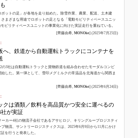
Tも
ロボットの足」が各地を走り始めた。除雪作業、農業、配送、土木建
、さまざまな用途でロボットの足となる「電動モビリティベースユニッ
動モビリティベースユニットの事業化に向けた実証走行を重ねている。
[齊藤由希,
MONOist
]
(
2025年7月25日
)
：
阪へ、鉄道から自動運転トラックにコンテナを
送
T2の3社は自動運転トラックと貨物鉄道を組み合わせたモーダルコンビ
開始した。第一弾として、雪印メグミルクの常温品を北海道から関西ま
[齊藤由希,
MONOist
]
(
2025年6月24日
)
：
ックは酒類／飲料を高品質かつ安全に運べるの
4社が実証
料メーカー4社の物流子会社であるアサヒロジ、キリングループロジスティ
プ物流、サントリーロジスティクスは、2025年6月9日から11月にかけ
実証を行うと発表した。