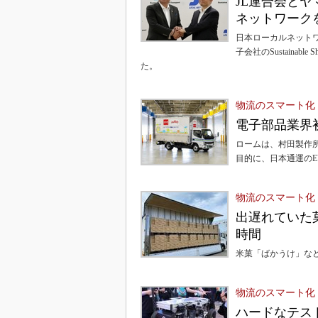
JL連合会と
ネットワーク
日本ローカルネット
子会社のSustainab
た。
物流のスマート化
電子部品業界
ロームは、村田製作
目的に、日本通運の
物流のスマート化
出遅れていた
時間
米菓「ばかうけ」な
物流のスマート化
ハードなテス