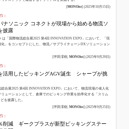
[
MONOist
]
(
2025年10月15日
)
25：
 パナソニック コネクトが現場から始める物流ソ
を披露
「国際物流総合展2025 第4回 INNOVATION EXPO」において、「現
適化」をコンセプトにした、物流／サプライチェーンDXソリューション
[坪田澪樹,
MONOist
]
(
2025年9月29日
)
25：
を活用したピッキングAGV誕生 シャープが挑
合展2025 第4回 INNOVATION EXPO」において、物流現場の省人化
ソリューションとして、倉庫でのピッキング作業を効率化する「スリム
などを披露した。
[坪田澪樹,
MONOist
]
(
2025年9月25日
)
25：
0％削減 ギークプラスが新型ピッキングステー