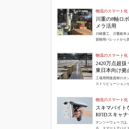
物流のスマート化
川重の8軸ロ
メラ活用
川崎重工、川重岐阜エ
貨物用パレットから
物流のスマート化
2420万点
東日本向け拠
工場用間接資材のオン
ストリビューション
物流のスマート化
スキマバイト
RFIDスキャ
デンソーウェーブは、
る。スマートデバイ