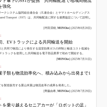
ヤマト傘下のSSTが提携 共同輸配送で地域間物流
を強化
ワークシステム協同組合連合会（JL連合会）とヤマトホールディングス
le Shared Transport（SST）は、共同輸配送に関する連携協定について説明し
[坪田澪樹,
MONOist
]
(
2025年8月20日
)
：
初、EVトラックによる共同輸送を開始
所と共同で物流により発生する温室効果ガスの抑制と輸送コスト低減を
EVトラックを使用した共同輸送を電子部品業界で初めて開始する。
[
MONOist
]
(
2025年7月31日
)
：
菓子類も物流効率化へ、積み込みから出発まで1
どを製造販売する栗山米菓は物流改革の成果を発表した。
[齊藤由希,
MONOist
]
(
2025年7月29日
)
：
トを乗り越えるセニアカーが「ロボットの足」