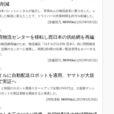
割削減
日本パレットレンタルが協力し、即席めんの物流改革に乗り出した。レ
用した輸送に変えたことで、ドライバーの作業時間を約70％削減した。
[安藤照乃,
MONOist
]
(
2025年9月5日
)
：
西物流センターを移転し西日本の供給網を再編
流網再編のため、物流施設「GLP ALFALINK 茨木3」内に関西物流
。近隣のセンターと連携し、関西2府4県の在庫／配送管理をカバーする
だ。
[安藤照乃,
MONOist
]
(
2025年9月3日
)
：
イルに自動配送ロボットを適用、ヤマトが大規
で実証へ
）と韓国のロボット開発スタートアップ企業のWATTは、大規模マンシ
ロボットの実証実験を開始すると発表した。
[坪田澪樹,
MONOist
]
(
2025年8月29日
)
：