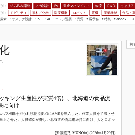
程別：
組み込み開発
メカ設計
製造マネジメント
物流
R＆D
キャリア
FA
業別：
モビリティ
素材／化学
医療機器
ロボット
電機
産業機械
食品・
炭素
サステナ設計
エッジ逆襲
品質
展示会
特集
メ
IoT
AI
ebook
伝承
組み込み開発
CEATEC
読者調査まとめ
編集後記
JIMTOF
保全
メカ設計
つながるクルマ
組込み/エッジ コンピューティング
ス
 AI
製造マネジメント
5G
化
展＆IoT/5Gソリューション展
VR／AR
FA
IIFES
す。
モビリティ
フィールドサービス
国際ロボット展
素材／化学
FPGA
ジャパンモビリティショー
組み込み画像技術
TECHNO-FRONTIER
 ：
組み込みモデリング
人テク展
ピッキング生産性が実質4倍に、北海道の食品流
Windows Embedded
スマート工場EXPO
保に向け
車載ソフト開発
EdgeTech+
のハブ機能を担う札幌物流拠点にAMRを導入した。作業人員を半減させ
ISO26262
へ向上させた。人員確保が難しい北海道の物流網維持に向け、人とロボッ
日本ものづくりワールド
。
無償設計ツール
AUTOMOTIVE WORLD
[安藤照乃,
MONOist
]
(
2026年1月29日
)