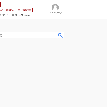
薬品・衣料品
中小製造業
マイページ
ルマガ
告知
Special