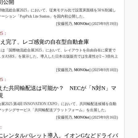
初公開
物流総合展2025」において、従来モデル比で設置床面積を50％削減し
ン「PopPick Lite Station」を国内初公開した。
[安藤照乃,
MONOist
]
(
2025年9月19日
)
25：
替え完了、レゴ感覚の自在型自動倉庫
は「国際物流総合展2025」において、レイアウトを自由自在に変更で
タASRS」を展示した。導入した日本出版販売では生産性が2～3倍向上
[安藤照乃,
MONOist
]
(
2025年9月18日
)
25：
えた共同輸配送は可能か？ NECが「N対N」マ
現
2025 第4回 INNOVATION EXPO」において、共同輸配送候補を自動
マッチングサービス「共同輸配送プラットフォーム」を出展した。
[安藤照乃,
MONOist
]
(
2025年9月16日
)
：
にレンタルパレット導入、イオンGなどドライバ