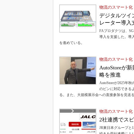
物流のスマート化
デジタルツイ
レーター導入
FAプロダクツは、SGシ
導入を支援した。導
を進めている。
物流のスマート化
AutoSto
略を推進
AutoStoreが2
のビンに対応できる
る。また、大規模展示会への直接参加を見送
物流のスマート化
2社連携でス
JR東日本グループと
続きを両社連携によ