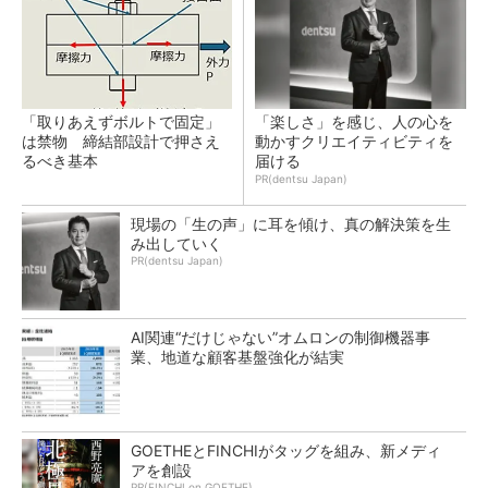
「取りあえずボルトで固定」
「楽しさ」を感じ、人の心を
は禁物 締結部設計で押さえ
動かすクリエイティビティを
るべき基本
届ける
PR(dentsu Japan)
現場の「生の声」に耳を傾け、真の解決策を生
み出していく
PR(dentsu Japan)
AI関連“だけじゃない”オムロンの制御機器事
業、地道な顧客基盤強化が結実
GOETHEとFINCHIがタッグを組み、新メディ
アを創設
PR(FINCHI on GOETHE)