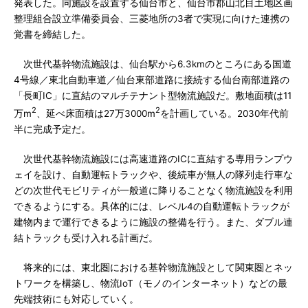
発表した。同施設を設置する仙台市と、仙台市郡山北目土地区画
整理組合設立準備委員会、三菱地所の3者で実現に向けた連携の
覚書を締結した。
次世代基幹物流施設は、仙台駅から6.3kmのところにある国道
4号線／東北自動車道／仙台東部道路に接続する仙台南部道路の
「長町IC」に直結のマルチテナント型物流施設だ。敷地面積は11
2
2
万m
、延べ床面積は27万3000m
を計画している。2030年代前
半に完成予定だ。
次世代基幹物流施設には高速道路のICに直結する専用ランプウ
ェイを設け、自動運転トラックや、後続車が無人の隊列走行車な
どの次世代モビリティが一般道に降りることなく物流施設を利用
できるようにする。具体的には、レベル4の自動運転トラックが
建物内まで運行できるように施設の整備を行う。また、ダブル連
結トラックも受け入れる計画だ。
将来的には、東北圏における基幹物流施設として関東圏とネッ
トワークを構築し、物流IoT（モノのインターネット）などの最
先端技術にも対応していく。