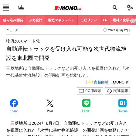
組み込み開発
メカ設計
製造マネジメント
モビリティ
FA
素材／化学
ニュース
2024年6月12日
物流のスマート化
自動運転トラックを受け入れ可能な次世代物流施
設を東北圏で開発
三菱地所は自動運転トラックなどの受け入れを視野に入れた「次
世代基幹物流施設」の開発計画を始動した。
[
齊藤由希
，MONOist]
PC用表示
関連情報
Share
Post
LINE
Hatena
三菱地所は2024年6月7日、自動運転トラックなどの受け入れ
を視野に入れた「次世代基幹物流施設」の開発計画を始動したと