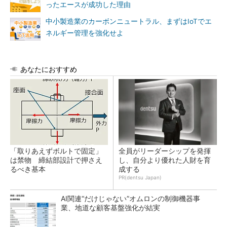
ったエースが成功した理由
中小製造業のカーボンニュートラル、まずはIoTでエ
ネルギー管理を強化せよ
あなたにおすすめ
「取りあえずボルトで固定」
全員がリーダーシップを発揮
は禁物 締結部設計で押さえ
し、自分より優れた人財を育
るべき基本
成する
PR(dentsu Japan)
AI関連“だけじゃない”オムロンの制御機器事
業、地道な顧客基盤強化が結実