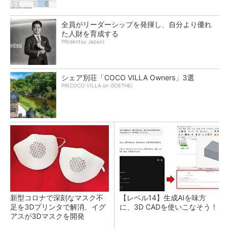
全員がリーダーシップを発揮し、自分より優れ
た人財を育成する
PR(dentsu Japan)
シェア別荘「COCO VILLA Owners」3選
PR(COCO VILLA on GOETHE)
新型コロナで深刻なマスク不
【レベル14】生成AIを味方
足を3Dプリンタで解消、イグ
に、3D CADを使いこなそう！
アスが3Dマスクを開発