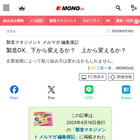
組み込み開発
メカ設計
製造マネジメント
モビリティ
FA
素材／化学
コラム
2025年6月16日
製造マネジメント メルマガ 編集後記
製造DX、下から変えるか？ 上から変えるか？
企業規模によって取り組み方は変わるかもしれません。
[
三島一孝
，MONOist]
PC用表示
関連情報
Share
Post
LINE
Hatena
この記事は、
2025年6月16日発行
の「
製造マネジメン
ト メルマガ 編集後記
」に掲載された