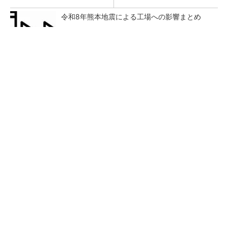
令和8年熊本地震による工場への影響まとめ
FINCHI主催「IVS2026」トークセッションが
話題に！
PR(FINCHI on GOETHE)
狭小な駐車場に、シャープがポールカメラ式製
品発表 市場シェア10％目指す