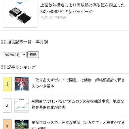
上面放熱構造により高放熱と高耐圧を両立した
SiC-MOSFETの新パッケージ
(
7月24日 14時00分
)
過去記事一覧 - 年月別
移動
記事ランキング
「取りあえずボルトで固定」は禁物 締結部設計で押さ
えるべき基本
AI関連“だけじゃない”オムロンの制御機器事業、地道な
顧客基盤強化が結実
量産プロセスで、完璧な量産（組み立て）と検査ができ
ない理由