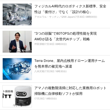
フィジカルAI時代のロボティクス新標準、安全
性は「後付け」でなく「設計の核心」
アガルワル・サッチン／QNX Japan
(
7月30日 08時00分
)
“3つの頭脳”で80TOPSの処理性能を実現
AMDが語る「次世代AIチップ」戦略
坪田澪樹
(
7月30日 06時00分
)
Terra Drone、屋内点検用ドローン運用チーム
を熊本県の被災地へ派遣
八木沢篤
(
7月29日 16時30分
)
アマノの複数階清掃に対応した業務用ロボット
掃除機に自律移動ソフトが採用
(
7月29日 14時00分
)