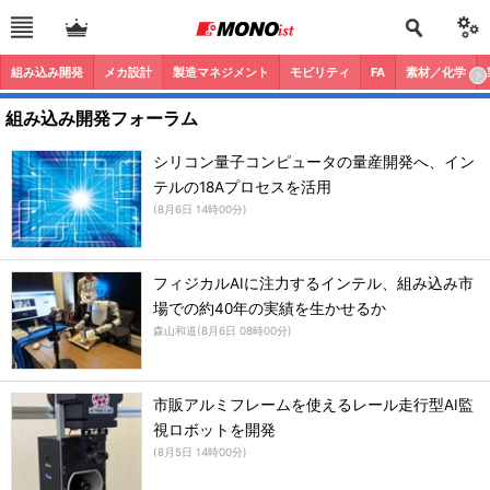
組み込み開発
メカ設計
製造マネジメント
モビリティ
FA
素材／化学
組み込み開発フォーラム
シリコン量子コンピュータの量産開発へ、イン
テルの18Aプロセスを活用
(
8月6日 14時00分
)
フィジカルAIに注力するインテル、組み込み市
場での約40年の実績を生かせるか
森山和道
(
8月6日 08時00分
)
市販アルミフレームを使えるレール走行型AI監
視ロボットを開発
(
8月5日 14時00分
)