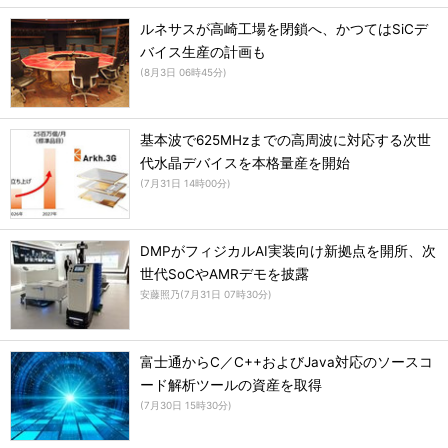
ルネサスが高崎工場を閉鎖へ、かつてはSiCデ
バイス生産の計画も
(
8月3日 06時45分
)
基本波で625MHzまでの高周波に対応する次世
代水晶デバイスを本格量産を開始
(
7月31日 14時00分
)
DMPがフィジカルAI実装向け新拠点を開所、次
世代SoCやAMRデモを披露
安藤照乃
(
7月31日 07時30分
)
富士通からC／C++およびJava対応のソースコ
ード解析ツールの資産を取得
(
7月30日 15時30分
)