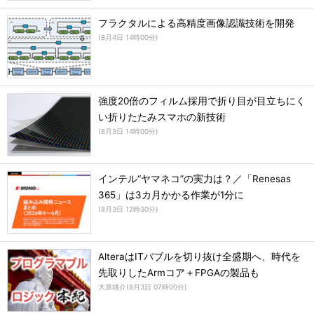
フラクタルによる高精度画像認識技術を開発
(
8月4日 14時00分
)
強度20倍のフィルム採用で折り目が目立ちにく
い折りたたみスマホの新技術
(
8月3日 14時00分
)
インテル“ヤマネコ”の実力は？／「Renesas
365」は3カ月かかる作業が1分に
(
8月3日 12時30分
)
AlteraはITバブルを切り抜け全盛期へ、時代を
先取りしたArmコア＋FPGAの製品も
大原雄介
(
8月3日 07時00分
)