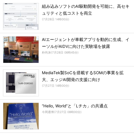
組み込みソフトのAI駆動開発を可能に、高セキ
ュリティと低コストを両立
(
7月28日 14時00分
)
AIエージェントが車載アプリを動的に生成、イ
ーソルがAIDVに向けた実験場を披露
朴尚洙
(
7月28日 06時45分
)
MediaTek製SoCを搭載するSOMの事業を拡
大、エッジAI開発の支援に向け
(
7月27日 14時00分
)
“Hello, World”と「Lチカ」の共通点
今岡通博
(
7月27日 08時00分
)