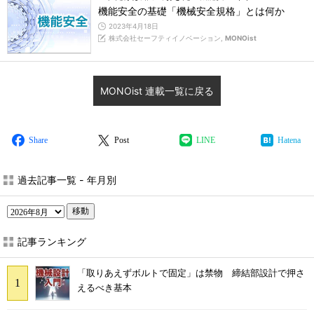
機能安全の基礎「機械安全規格」とは何か
2023年4月18日
株式会社セーフティイノベーション,
MONOist
MONOist 連載一覧に戻る
Share
Post
LINE
Hatena
過去記事一覧 - 年月別
移動
記事ランキング
「取りあえずボルトで固定」は禁物 締結部設計で押さ
えるべき基本