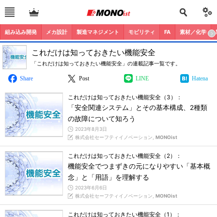
組み込み開発
メカ設計
製造マネジメント
モビリティ
FA
素材／化学
これだけは知っておきたい機能安全
「これだけは知っておきたい機能安全」の連載記事一覧です。
Share
Post
LINE
Hatena
これだけは知っておきたい機能安全（3）：
「安全関連システム」とその基本構成、2種類
の故障について知ろう
2023年8月3日
株式会社セーフティイノベーション,
MONOist
これだけは知っておきたい機能安全（2）：
機能安全でつまずきの元になりやすい「基本概
念」と「用語」を理解する
2023年6月6日
株式会社セーフティイノベーション,
MONOist
これだけは知っておきたい機能安全（1）：