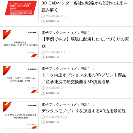
3D CADベンダー各社の戦略から設計の未来を
読み解く
2024年4月25日
MONOist
電子ブックレット（メカ設計）：
【事例で学ぶ】環境に配慮したモノづくりの実
践
2024年4月1日
MONOist
電子ブックレット（メカ設計）：
トヨタ純正オプション採用の3Dプリント部品
／産学連携で熱交換器を3D積層造形
2024年3月7日
MONOist
電子ブックレット（メカ設計）：
デジタルモノづくりを加速するXR活用最前線
2024年2月13日
MONOist