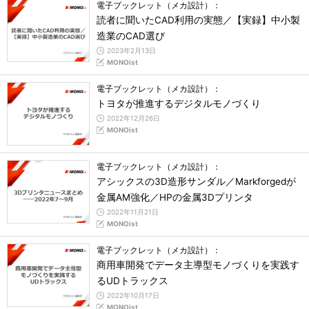
電子ブックレット（メカ設計）：
読者に聞いたCAD利用の実態／【実録】中小製
造業のCAD選び
2023年2月13日
MONOist
電子ブックレット（メカ設計）：
トヨタが推進するデジタルモノづくり
2022年12月26日
MONOist
電子ブックレット（メカ設計）：
アシックスの3D造形サンダル／Markforgedが
金属AM強化／HPの金属3Dプリンタ
2022年11月21日
MONOist
電子ブックレット（メカ設計）：
商用車開発でデータ主導型モノづくりを実践す
るUDトラックス
2022年10月17日
MONOist