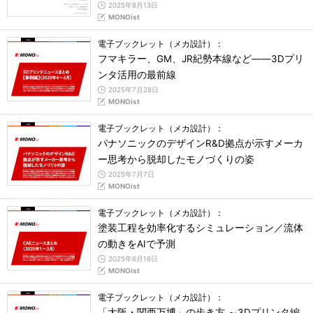
2025年8月13日
MONOist
電子ブックレット（メカ設計）：
フマキラー、GM、JR紀勢本線など――3Dプリ
ンタ活用の最前線
2025年7月28日
MONOist
電子ブックレット（メカ設計）：
パナソニックのデザインR&D拠点が示すメーカ
ー思考から脱却したモノづくりの姿
2025年7月7日
MONOist
電子ブックレット（メカ設計）：
塗装工程を効率化するシミュレーション／流体
の動きをAIで予測
2025年6月16日
MONOist
電子ブックレット（メカ設計）：
「大阪・関西万博」の歩き方 ～3Dプリンタ編