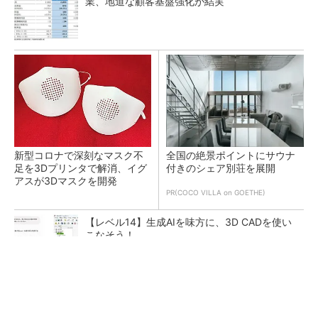
業、地道な顧客基盤強化が結実
新型コロナで深刻なマスク不
全国の絶景ポイントにサウナ
足を3Dプリンタで解消、イグ
付きのシェア別荘を展開
アスが3Dマスクを開発
PR(COCO VILLA on GOETHE)
【レベル14】生成AIを味方に、3D CADを使い
こなそう！
令和8年熊本地震による工場への影響まとめ