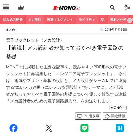
組み込み開発
メカ設計
製造マネジメント
モビリティ
FA
素材／化学
まとめ
2019年11月25日
電子ブックレット（メカ設計）
【解説】メカ設計者が知っておくべき電子回路の
基礎
MONOistに掲載した主要な記事を、読みやすいPDF形式の電子ブ
ックレットに再編集した「エンジニア電子ブックレット」。今回
は、電気やプリント基板の設計と、メカ設計がシームレスに連携
する“エレメカ連携（エレメカ協調設計）”をテーマに、メカ設計
者が知っておくべき電子回路の基礎について優しく解説する連載
「メカ設計者のための電子回路超入門」をお送りします。
[MONOist]
PC用表示
関連情報