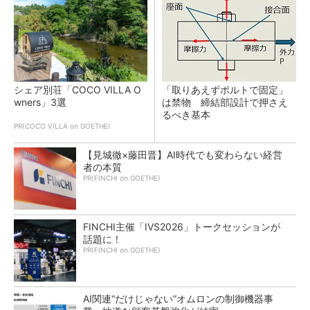
シェア別荘「COCO VILLA O
「取りあえずボルトで固定」
wners」3選
は禁物 締結部設計で押さえ
るべき基本
PR(COCO VILLA on GOETHE)
【見城徹×藤田晋】AI時代でも変わらない経営
者の本質
PR(FINCHI on GOETHE)
FINCHI主催「IVS2026」トークセッションが
話題に！
PR(FINCHI on GOETHE)
AI関連“だけじゃない”オムロンの制御機器事