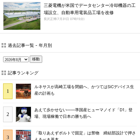
三菱電機が米国でデータセンター冷却機器の工
場設立、自動車用電装品工場を改修
長沢正博
(
7月31日 07時15分
)
過去記事一覧 - 年月別
移動
記事ランキング
ルネサスが高崎工場を閉鎖へ、かつてはSiCデバイス生
産の計画も
あえて歩かせない――準国産ヒューマノイド「D1」登
場、現場稼働で日本の勝ち筋へ
「取りあえずボルトで固定」は禁物 締結部設計で押さ
えるべき基本