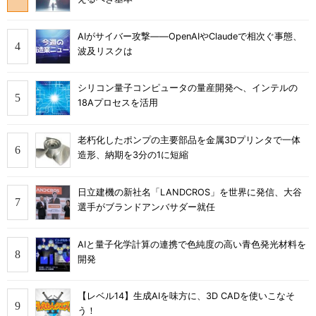
AIがサイバー攻撃――OpenAIやClaudeで相次ぐ事態、
波及リスクは
シリコン量子コンピュータの量産開発へ、インテルの
18Aプロセスを活用
老朽化したポンプの主要部品を金属3Dプリンタで一体
造形、納期を3分の1に短縮
日立建機の新社名「LANDCROS」を世界に発信、大谷
選手がブランドアンバサダー就任
AIと量子化学計算の連携で色純度の高い青色発光材料を
開発
【レベル14】生成AIを味方に、3D CADを使いこなそ
う！