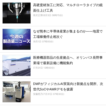
高硬度材加工に対応、マルチローラタイプの鏡
面仕上げ工具
長沢正博
(
8月3日 06時15分
)
なぜ熊本に半導体産業が集まるのか――地震で
工場稼働停止相次ぐ
(
8月1日 07時00分
)
医療機器部品の生産拠点へ、オリンパス長野事
業場で最新設備に機能集約
(
7月31日 13時00分
)
DMPがフィジカルAI実装向け新拠点を開所、次
世代SoCやAMRデモを披露
安藤照乃
(
7月31日 07時30分
)