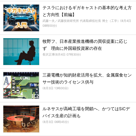
テスラにおけるギガキャストの基本的な考え方
と方向性【前編】
武藤一夫／武藤技術研究所 代表取締役社長 博士（工学）
(
8月4日
08時00分
)
牧野フ、日本産業推進機構の買収提案に応じ
ず 理由に外国籍投資家の存在
長沢正博
(
8月4日 07時30分
)
三菱電機が知的財産活用を拡大、金属腐食セン
サー技術のライセンス供与
(
8月3日 13時00分
)
ルネサスが高崎工場を閉鎖へ、かつてはSiCデ
バイス生産の計画も
(
8月3日 06時45分
)