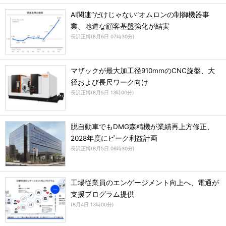
AI関連“だけじゃない”オムロンの制御機器事
業、地道な顧客基盤強化が結実
長沢正博
(
8月6日 07時30分
)
マザックが最大加工径910mmのCNC旋盤、大
径および長尺ワーク向け
長沢正博
(
8月5日 13時00分
)
脱自動車でもDMG森精機が業績再上方修正、
2028年度にピーク利益計画
長沢正博
(
8月5日 06時30分
)
工場従業員のエンゲージメント向上へ、電通が
支援プログラム提供
(
8月4日 13時00分
)