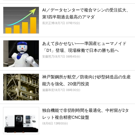
AI／データセンターで複合マシンの受注拡大、
第1四半期過去最高のアマダ
長沢正博
(
8月7日 07時15分
)
あえて歩かせない――準国産ヒューマノイド
「D1」登場、現場稼働で日本の勝ち筋へ
安藤照乃
(
8月7日 06時45分
)
神戸製鋼所が航空／防衛向け砂型鋳造品の生産
能力を強化、20億円投資
遠藤和宏
(
8月7日 06時30分
)
独自機能で非切削時間を最適化、中村留が2タ
レット複合精密CNC旋盤
(
8月6日 13時00分
)