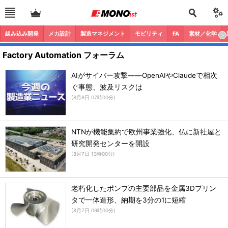
組み込み開発
メカ設計
製造マネジメント
モビリティ
FA
素材／化学
Factory Automation フォーラム
AIがサイバー攻撃――OpenAIやClaudeで相次
ぐ事態、波及リスクは
(
8月8日 07時00分
)
NTNが機能集約で欧州事業強化、仏に新社屋と
研究開発センターを開設
(
8月7日 13時00分
)
老朽化したポンプの主要部品を金属3Dプリン
タで一体造形、納期を3分の1に短縮
(
8月7日 09時00分
)