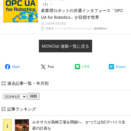
（1）：
産業用ロボットの共通インタフェース「OPC
UA for Robotics」が目指す世界
2020年3月25日
岸泰生／ベッコフオートメーション,
MONOist
MONOist 連載一覧に戻る
Share
Post
LINE
Hatena
過去記事一覧 - 年月別
移動
記事ランキング
ルネサスが高崎工場を閉鎖へ、かつてはSiCデバイス生
産の計画も