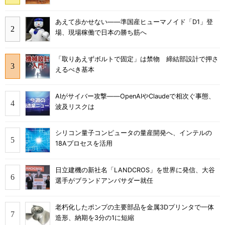
あえて歩かせない――準国産ヒューマノイド「D1」登
場、現場稼働で日本の勝ち筋へ
「取りあえずボルトで固定」は禁物 締結部設計で押さ
えるべき基本
AIがサイバー攻撃――OpenAIやClaudeで相次ぐ事態、
波及リスクは
シリコン量子コンピュータの量産開発へ、インテルの
18Aプロセスを活用
日立建機の新社名「LANDCROS」を世界に発信、大谷
選手がブランドアンバサダー就任
老朽化したポンプの主要部品を金属3Dプリンタで一体
造形、納期を3分の1に短縮