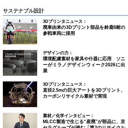
サステナブル設計
3Dプリンタニュース：
廃車由来の3Dプリント部品を鈴鹿8耐の
参戦車両に採用
デザインの力：
環境配慮素材を家具や什器に応用 ソニ
ーがミラノデザインウィーク2026に出
展
3Dプリンタニュース：
直径2.5mの巨大アートを3Dプリント、
カーボンリサイクル素材で実現
素材／化学インタビュー：
MLCC製造で生じる“産廃”が部品に、京
セラグループが挑む「第2のリサイクル