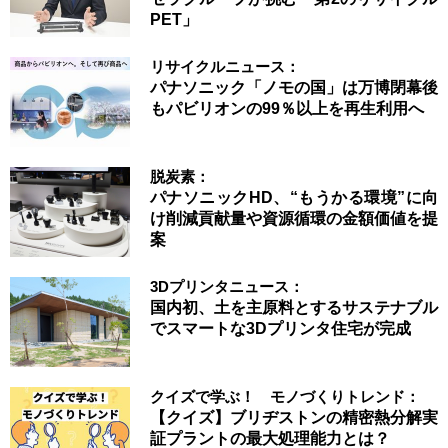
PET」
リサイクルニュース：
パナソニック「ノモの国」は万博閉幕後
もパビリオンの99％以上を再生利用へ
脱炭素：
パナソニックHD、“もうかる環境”に向
け削減貢献量や資源循環の金額価値を提
案
3Dプリンタニュース：
国内初、土を主原料とするサステナブル
でスマートな3Dプリンタ住宅が完成
クイズで学ぶ！ モノづくりトレンド：
【クイズ】ブリヂストンの精密熱分解実
証プラントの最大処理能力とは？