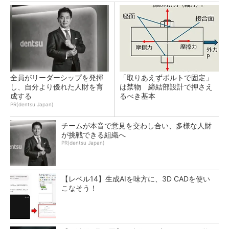
全員がリーダーシップを発揮
「取りあえずボルトで固定」
し、自分より優れた人財を育
は禁物 締結部設計で押さえ
成する
るべき基本
PR(dentsu Japan)
チームが本音で意見を交わし合い、多様な人財
が挑戦できる組織へ
PR(dentsu Japan)
【レベル14】生成AIを味方に、3D CADを使い
こなそう！