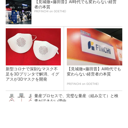
【見城徹×藤田晋】AI時代でも変わらない経営
者の本質
PR(FINCHI on GOETHE)
新型コロナで深刻なマスク不
【見城徹×藤田晋】AI時代でも
足を3Dプリンタで解消、イグ
変わらない経営者の本質
アスが3Dマスクを開発
PR(FINCHI on GOETHE)
量産プロセスで、完璧な量産（組み立て）と検
査ができない理由
令和8年熊本地震による工場への影響まとめ