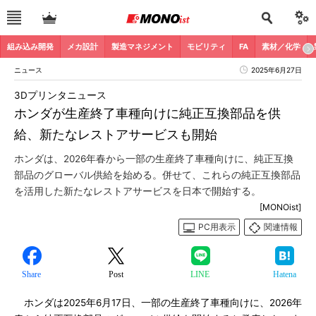
組み込み開発
メカ設計
製造マネジメント
モビリティ
FA
素材／化学
ニュース
2025年6月27日
3Dプリンタニュース
ホンダが生産終了車種向けに純正互換部品を供
給、新たなレストアサービスも開始
ホンダは、2026年春から一部の生産終了車種向けに、純正互換
部品のグローバル供給を始める。併せて、これらの純正互換部品
を活用した新たなレストアサービスを日本で開始する。
[MONOist]
PC用表示
関連情報
Share
Post
LINE
Hatena
ホンダは2025年6月17日、一部の生産終了車種向けに、2026年