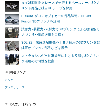
タイ25時間耐久レースで走行するペースカー、3Dプ
リント部品と独自UDテープを採用
SUBARUがコンセプトカーの部品製造にHP Jet
Fusion 3Dプリンタを活用
試作力×装置力×素材力で3Dプリンタによる循環型モ
ノづくりや量産適用を目指す
SOLIZE、魔改造扇風機やトヨタ採用の3Dプリンタ製
純正オプション部品などを展示
ストラタシスが自動車業界における多彩な3Dプリン
タ活用の方向性を提案
関連リンク
ホンダ
プレスリリース
あなたにおすすめ