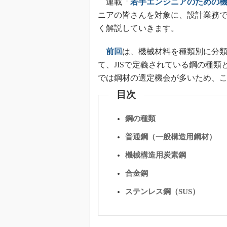
連載「
若手エンジニアのための
ニアの皆さんを対象に、設計業務
く解説していきます。
前回
は、機械材料を種類別に分
て、JISで定義されている鋼の種
では鋼材の選定機会が多いため、
目次
鋼の種類
普通鋼（一般構造用鋼材）
機械構造用炭素鋼
合金鋼
ステンレス鋼（SUS）