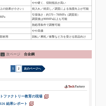
やや硬く、切削抵抗が高い
上の効果が小さい）
焼入れ／焼戻し／調質による強度向上が可能
引張強さ：約570～700MPa（調質前）
MPa
調質後は900MPa以上も可能
熱処理条件で調整可能
やや高価
部材用
回転／摩耗／衝撃など力を受ける部品向け
次ページ
合金鋼
→
1
|
2
次のページへ
トファクトリー教育の現場
026 結果レポート