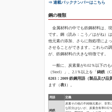
⇒ 連載バックナンバーはこちら
鋼の種類
金属材料の中でも鉄鋼材料は、現
です。鋼（読み：こう／はがね）
他元素の添加、さらに熱処理によ
させることができます。これらの
が、鉄鋼材料の大きな特徴です。
一般に、炭素量が0.02％以下のも
（Steel）」、2.1％以上を「
鋳鉄
（C
0203：2009 鉄鋼用語（製品及び品
ます（
表1
）。
用語
定義
炭素その他の不純物元素が、非常
な区分はないが、炭素含有率0.0
純鉄