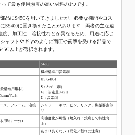
にとって最も使用頻度の高い材料の1つです。
品にS45Cを用いてきましたが、必要な機能やコス
にSS400に置き換えたことがあります。両者の主な違
強度、加工性、溶接性などが異なるため、用途に応じ
、シャフトやギヤのように面圧や衝撃を受ける部品で
S45C以上が選択されます。
S45C
機械構造用炭素鋼
JIS G4051
S
：Steel（鋼）
eel（一般構造用鋼材）
45
：炭素量0.45％
2
N/mm
以上
C
：炭素鋼
ース、フレーム、溶接
シャフト、ギヤ、ピン、リンク、機械要素部
品
高強度化が可能（焼入れ／焼戻しで特性向
る用途に十分）
上）
あまり良くない（硬化／割れに注意）