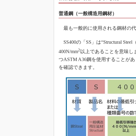
普通鋼（一般構造用鋼材）
最も一般的に使用される鋼材の代表
SS400の「SS」は“Structura
2
400N/mm
以上であることを意味し
つASTM A36鋼を使用すること
を確認できます。