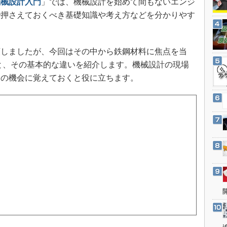
機械設計入門
」では、機械設計を始めて間もないエンジ
3Dプリンタ
産業オープンネット展
で押さえておくべき基礎知識や考え方などを分かりやす
デジタルツインとCAE
S＆OP
インダストリー4.0
類しましたが、今回はその中から鉄鋼材料に焦点を当
類と、その基本的な違いを紹介します。機械設計の現場
イノベーション
この機会に覚えておくと役に立ちます。
製造業ビッグデータ
メイドインジャパン
植物工場
知財マネジメント
海外生産
グローバル設計・開発
制御セキュリティ
新型コロナへの対応