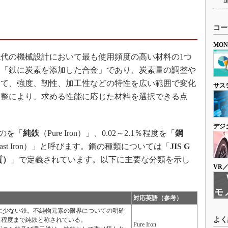
コー
MO
代の機械設計において最も使用頻度の高い材料の1つ
は「鉄に炭素を添加した合金」であり、炭素量の調整や
って、強度、靭性、加工性などの特性を広い範囲で変化
サス
調整により、求める性能に応じた材料を選択できる点
デジ
のを「
純鉄
（Pure Iron）」、0.02～2.1％程度を「
鋼
ast Iron）」と呼びます。鋼の種類については「
JIS G
質）
」で定義されています。以下に主要な分類を示し
VR
対応英語（参考）
に少ない鉄。不純物元素の限界についての明確
よく
2％程度まで純鉄と称されている。
Pure Iron