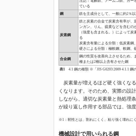
注記：電解鉄、アームコ鉄、カー
ている
鋼
鉄を主成分として、一般に約2％
鉄と炭素の合金で炭素含有率が、通
ンガン、りん、硫黄などを含むの
（強度も含まれる。）によって炭
炭素鋼
る
炭素含有量による分類：低炭素鋼
硬さによる分類：極軟鋼、軟鋼、
鋼の性質を改善向上させるため、
合金鋼
種または2種以上含有させた鋼
表1
4.1 鋼の種類 ※「JIS G0203:2009 4.
炭素量が増えるほど硬く強くなる
くなります。そのため、実際の設
しながら、適切な炭素量と熱処理
が繰り返し作用する部品では、強
※1：靭性とは、割れにくく、粘り強く壊れに
機械設計で用いられる鋼