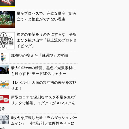
量産プロセスで、完璧な量産（組み
立て）と検査ができない理由
顧客の要望をうのみにするな 分析
まひを抜け出す「超上流のプロトタ
イピング」
3D技術が変えた「靴選び」の常識
最大0.03mmの精度、黒色／光沢素材に
も対応する4モード3Dスキャナー
【レベル4】図面の穴寸法の表記を攻略
せよ！
新型コロナで深刻なマスク不足を3Dプ
リンタで解消、イグアスが3Dマスクを
開発
6枚刃を搭載した新「ラムダッシュ パー
ムイン」 小型設計と意匠性をさらに