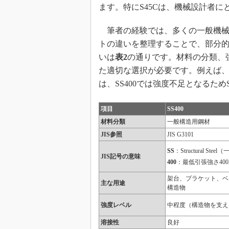
ます。特にS45Cは、機械設計者
筆者の経験では、多くの一般機械部
トの違いを整理することで、部分的
いは
表2
の通りです。材料の分類、
た適切な選択が必要です。例えば
は、SS400では強度不足となるため
項目
SS400
材料分類
一般構造用鋼材
JIS参照
JIS G3101
SS
：Structural St
JIS記号の意味
400
：最低引張強さ400
架台、ブラケット、ベ
主な用途
構造物
強度レベル
中程度（構造物を支え
溶接性
良好