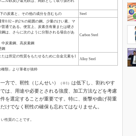
ボニル鉄及び還元鉄は、純鉄として取り扱われ
以下の炭素と、その他の成分を含むもの
Steel
常0.02～約2％の範囲の鋼。少量のけい素、マ
が普通である。便宜上、炭素含有量または硬さ
素鋼は、さらに次のように分類される場合があ
Carbon Steel
、中炭素鋼、高炭素鋼
硬鋼
または所定の性質をもたせるために合金元素を1
Alloy Steel
1.1 鋼の種類」より筆者が抜粋
一方で、靭性（じんせい）
は低下し、割れやす
（※1）
計では、用途や必要とされる強度、加工方法などを考慮
条件を選定することが重要です。特に、衝撃や曲げ荷重
度だけでなく靭性の確保も忘れてはなりません。
くい性質のことです。