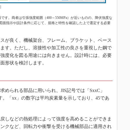
］
の材料です。両者は引張強度範囲（400～550MPa）が近いものの、降伏強度な
図面指示や設計条件に応じて、規格と特性を確認した上で選定する必要
スが良く、機械架台、フレーム、ブラケット、ベース
れます。ただし、溶接性や加工性の良さを重視した鋼で
高強度化を図る用途には向きません。設計時には、必要
断面形状を検討します。
められる部品に用いられ、JIS記号では「SxxC」
ます。「xx」の数字は平均炭素量を示しており、45であ
戻しなどの熱処理によって強度を高めることができま
リンクなど、回転力や衝撃を受ける機械部品に適用され