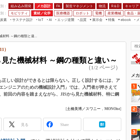
程別：
組み込み開発
メカ設計
製造マネジメント
物流
R＆D
キャリア
FA
業別：
モビリティ
素材／化学
医療機器
ロボット
電機
産業機械
食品・
炭素
サステナ設計
エッジ逆襲
品質
展示会
特集
メ
IoT
AI
ebook
伝承
組み込み開発
CEATEC
読者調査まとめ
編集後記
材料 ～鋼の種類と違...
JIMTOF
保全
メカ設計
つながるクルマ
組込み/エッジ コンピューティング
ス
 AI
製造マネジメント
5G
11）
展＆IoT/5Gソリューション展
VR／AR
FA
ら見た機械材料 ～鋼の種類と違い～
IIFES
モビリティ
フィールドサービス
（1/2 ページ）
国際ロボット展
素材／化学
FPGA
メカ
ジャパンモビリティショー
しも正しい設計ができるとは限らない。正しく設計するには、ア
組み込み画像技術
エンジニアのための機械設計入門」では、入門者が押さえて
TECHNO-FRONTIER
、前回の内容を踏まえながら、JISから見た機械材料、特に鋼
組み込みモデリング
人テク展
Windows Embedded
スマート工場EXPO
[
土橋美博／スワニー
，
MONOist
]
車載ソフト開発
EdgeTech+
ISO26262
見る
Share
日本ものづくりワールド
無償設計ツール
AUTOMOTIVE WORLD