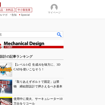
薬品・衣料品
中小製造業
マイページ
ルマガ
告知
Special
設計の記事ランキング
【レベル14】生成AIを味方に、3D
CADを使いこなそう！
「取りあえずボルトで固定」は禁
物 締結部設計で押さえるべき基本
使用中に発火、サーキュレーター10
万台をリコール