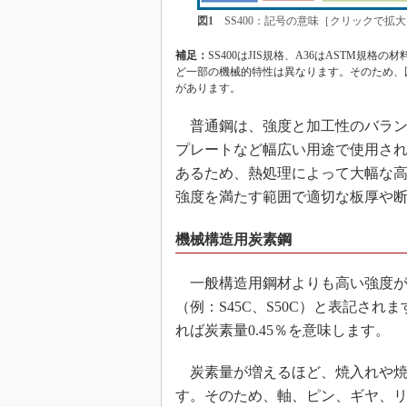
図1
SS400：記号の意味［クリックで拡大
補足：
SS400はJIS規格、A36はASTM規格
ど一部の機械的特性は異なります。そのため、
があります。
普通鋼は、強度と加工性のバラン
プレートなど幅広い用途で使用さ
あるため、熱処理によって大幅な
強度を満たす範囲で適切な板厚や
機械構造用炭素鋼
一般構造用鋼材よりも高い強度が求
（例：S45C、S50C）と表記され
れば炭素量0.45％を意味します。
炭素量が増えるほど、焼入れや焼
す。そのため、軸、ピン、ギヤ、