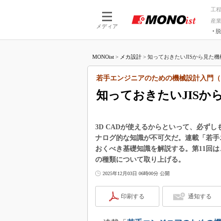
工
産
メディア
脱
つながる技術
AI×技術
MONOist
>
メカ設計
>
知っておきたいJISから見た機械
つながる工場
AI×設備
つながるサービ
Physical
若手エンジニアのための機械設計入門（
知っておきたいJISか
3D CADが使えるからといって、必ず
ナログ的な知識が不可欠だ。連載「若手
おくべき基礎知識を解説する。第11回は
の種類について取り上げる。
2025年12月03日 06時00分 公開
印刷する
通知する