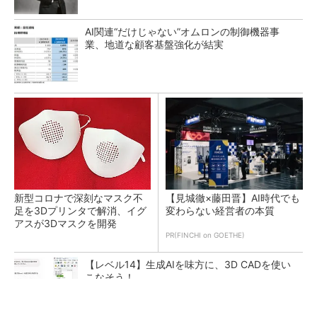
AI関連“だけじゃない”オムロンの制御機器事
業、地道な顧客基盤強化が結実
新型コロナで深刻なマスク不
【見城徹×藤田晋】AI時代でも
足を3Dプリンタで解消、イグ
変わらない経営者の本質
アスが3Dマスクを開発
PR(FINCHI on GOETHE)
【レベル14】生成AIを味方に、3D CADを使い
こなそう！