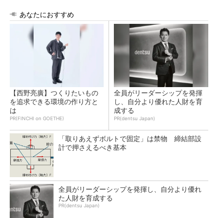
あなたにおすすめ
【西野亮廣】つくりたいもの
全員がリーダーシップを発揮
を追求できる環境の作り方と
し、自分より優れた人財を育
は
成する
PR(FINCHI on GOETHE)
PR(dentsu Japan)
「取りあえずボルトで固定」は禁物 締結部設
計で押さえるべき基本
全員がリーダーシップを発揮し、自分より優れ
た人財を育成する
PR(dentsu Japan)