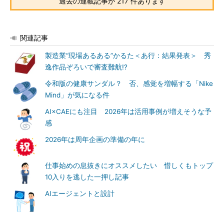
過去の連載記事が 217 件あります
関連記事
製造業“現場あるある”かるた＜あ行：結果発表＞ 秀
逸作品ぞろいで審査難航!?
令和版の健康サンダル？ 否、感覚を増幅する「Nike
Mind」が気になる件
AI×CAEにも注目 2026年は活用事例が増えそうな予
感
2026年は周年企画の準備の年に
仕事始めの息抜きにオススメしたい 惜しくもトップ
10入りを逃した一押し記事
AIエージェントと設計