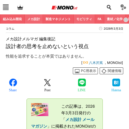
組み込み開発
メカ設計
製造マネジメント
モビリティ
FA
素材／化学
コラム
2026年3月3日
メカ設計メルマガ 編集後記
設計者の思考を止めないという視点
性能を追求することが本質ではありません。
[
八木沢篤
，MONOist]
PC用表示
関連情報
Share
Post
LINE
Hatena
この記事は、2026
年3月3日発行の
「
メカ設計 メール
マガジン
」に掲載されたMONOistの