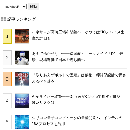
移動
記事ランキング
ルネサスが高崎工場を閉鎖へ、かつてはSiCデバイス生
産の計画も
あえて歩かせない――準国産ヒューマノイド「D1」登
場、現場稼働で日本の勝ち筋へ
「取りあえずボルトで固定」は禁物 締結部設計で押さ
えるべき基本
AIがサイバー攻撃――OpenAIやClaudeで相次ぐ事態、
波及リスクは
シリコン量子コンピュータの量産開発へ、インテルの
18Aプロセスを活用