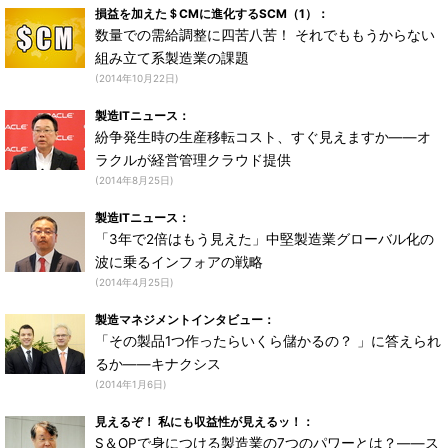
損益を加えた＄CMに進化するSCM（1）：
数量での需給調整に四苦八苦！ それでももうからない
組み立て系製造業の課題
(2014年10月22日)
製造ITニュース：
紛争発生時の生産移転コスト、すぐ見えますか――オ
ラクルが経営管理クラウド提供
(2014年8月25日)
製造ITニュース：
「3年で2倍はもう見えた」中堅製造業グローバル化の
波に乗るインフォアの戦略
(2014年4月25日)
製造マネジメントインタビュー：
「その製品1つ作ったらいくら儲かるの？ 」に答えられ
るか――キナクシス
(2014年1月6日)
見えるぞ！ 私にも収益性が見えるッ！：
S＆OPで身につける製造業の7つのパワーとは？――ス