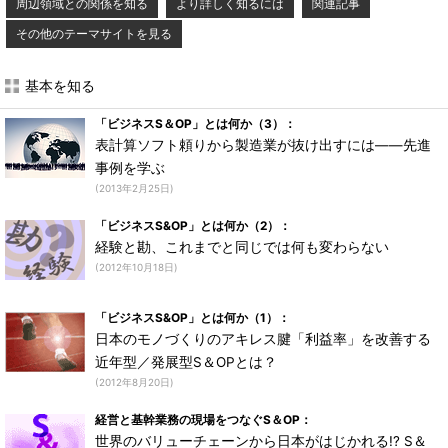
周辺領域との関係を知る
より詳しく知るには
関連記事
その他のテーマサイトを見る
基本を知る
「ビジネスS＆OP」とは何か（3）：
表計算ソフト頼りから製造業が抜け出すには――先進
事例を学ぶ
(2013年2月25日)
「ビジネスS&OP」とは何か（2）：
経験と勘、これまでと同じでは何も変わらない
(2012年10月18日)
「ビジネスS&OP」とは何か（1）：
日本のモノづくりのアキレス腱「利益率」を改善する
近年型／発展型S＆OPとは？
(2012年8月20日)
経営と基幹業務の現場をつなぐS＆OP：
世界のバリューチェーンから日本がはじかれる!? S＆