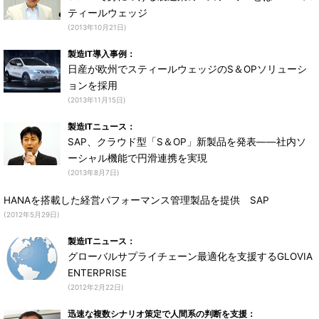
ティールウェッジ
(2013年10月21日)
製造IT導入事例：
日産が欧州でスティールウェッジのS＆OPソリューシ
ョンを採用
(2013年11月15日)
製造ITニュース：
SAP、クラウド型「S＆OP」新製品を発表――社内ソ
ーシャル機能で円滑連携を実現
(2013年8月7日)
HANAを搭載した経営パフォーマンス管理製品を提供 SAP
(2012年5月29日)
製造ITニュース：
グローバルサプライチェーン最適化を支援するGLOVIA
ENTERPRISE
(2012年2月22日)
迅速な複数シナリオ策定で人間系の判断を支援：