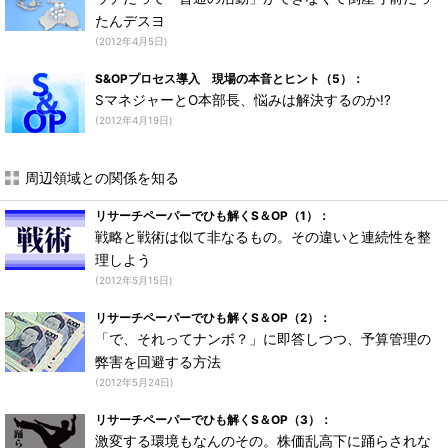
たんデスヨ
(2012年4月5日)
S&OPプロセス導入 現場の本音とヒント（5）：
SマネジャーとO本部長、悩みは解決するのか!?
(2012年4月19日)
周辺領域との関係を知る
リサーチペーパーでひも解くS＆OP（1）：
戦略と戦術は似て非なるもの。その違いと連続性を整
理しよう
(2012年5月15日)
リサーチペーパーでひも解くS＆OP（2）：
「で、それってナンボ？」に即答しつつ、予算管理の
弊害を回避する方法
(2012年5月24日)
リサーチペーパーでひも解くS＆OP（3）：
激変する環境もなんのその。株価乱高下に踊らされな