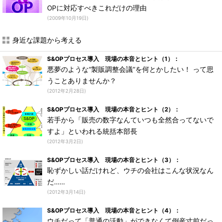
OPに対応すべきこれだけの理由
(2009年10月19日)
身近な課題から考える
S&OPプロセス導入 現場の本音とヒント（1）：
悪夢のような“製販調整会議”を何とかしたい！ って思
うことありませんか？
(2012年2月28日)
S&OPプロセス導入 現場の本音とヒント（2）：
若手から「販売の数字なんていつも全然合ってないで
すよ」といわれる統括本部長
(2012年3月2日)
S&OPプロセス導入 現場の本音とヒント（3）：
恥ずかしい話だけれど、ウチの会社はこんな状況なん
だ……
(2012年3月14日)
S&OPプロセス導入 現場の本音とヒント（4）：
ウチだって「普通の活動」ができなくて倒産寸前だっ