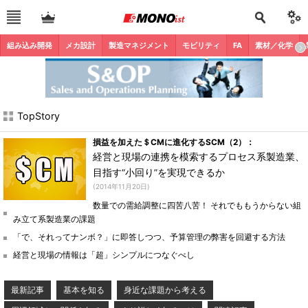
組み込み開発
メカ設計
製造マネジメント
モビリティ
FA
素材／化学
TopStory
損益を加えた＄CMに進化するSCM（2）：
経営と現場の連携を模索するプロセス系製造業、
目指す“小回り”を実現できるか
(2014年11月20日)
数量での需給調整に四苦八苦！ それでももうからない組
み立て系製造業の課題
「で、それってナンボ？」に即答しつつ、予算管理の弊害を回避する方法
経営と現場の情報は「超」シンプルにつなぐべし
最新記事
基本を知る
身近な課題から考える