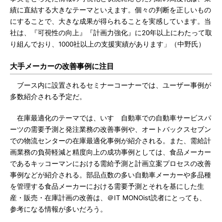
績に直結する大きなテーマといえます。個々の判断を正しいもの
にすることで、大きな成果が得られることを実感しています。当
社は、『可視性の向上』『計画力強化』に20年以上にわたって取
り組んでおり、1000社以上の支援実績があります」（中野氏）
大手メーカーの改善事例に注目
ブース内に設置されるセミナーコーナーでは、ユーザー事例が
多数紹介される予定だ。
在庫最適化のテーマでは、いすゞ自動車での自動車サービスパ
ーツの需要予測と発注業務の改善事例や、オートバックスセブン
での物流センターの在庫最適化事例が紹介される。また、需給計
画業務の負荷軽減と精度向上の成功事例としては、食品メーカー
であるキッコーマンにおける需給予測と計画立案プロセスの改善
事例などが紹介される。部品点数の多い自動車メーカーや多品種
を管理する食品メーカーにおける需要予測とそれを基にした生
産・販売・在庫計画の改善は、＠IT MONOist読者にとっても、
参考になる情報が多いだろう。