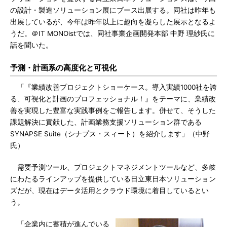
の設計・製造ソリューション展にブース出展する。同社は昨年も
出展しているが、今年は昨年以上に趣向を凝らした展示となるよ
うだ。＠IT MONOistでは、同社事業企画開発本部 中野 理紗氏に
話を聞いた。
予測・計画系の高度化と可視化
「『業績改善プロジェクトショーケース。導入実績1000社を誇
る、可視化と計画のプロフェッショナル！』をテーマに、業績改
善を実現した豊富な実践事例をご報告します。併せて、そうした
課題解決に貢献した、計画業務支援ソリューション群である
SYNAPSE Suite（シナプス・スィート）を紹介します」（中野
氏）
需要予測ツール、プロジェクトマネジメントツールなど、多岐
にわたるラインアップを提供している日立東日本ソリューション
ズだが、現在はデータ活用とクラウド環境に着目しているとい
う。
「企業内に蓄積が進んでいる