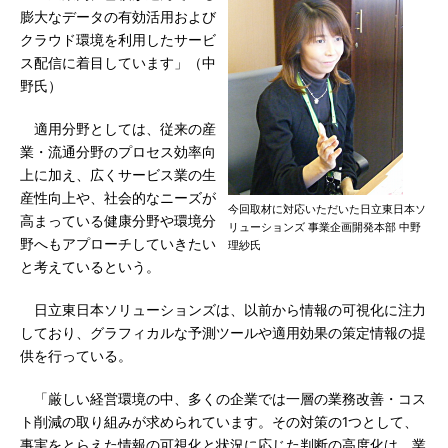
膨大なデータの有効活用および
クラウド環境を利用したサービ
ス配信に着目しています」（中
野氏）
適用分野としては、従来の産
業・流通分野のプロセス効率向
上に加え、広くサービス業の生
産性向上や、社会的なニーズが
今回取材に対応いただいた日立東日本ソ
高まっている健康分野や環境分
リューションズ 事業企画開発本部 中野
野へもアプローチしていきたい
理紗氏
と考えているという。
日立東日本ソリューションズは、以前から情報の可視化に注力
しており、グラフィカルな予測ツールや適用効果の策定情報の提
供を行っている。
「厳しい経営環境の中、多くの企業では一層の業務改善・コス
ト削減の取り組みが求められています。その対策の1つとして、
事実をとらえた情報の可視化と状況に応じた判断の高度化は、業