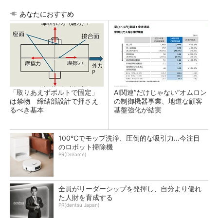
あなたにおすすめ
「取りあえずボルトで固定」
AI関連“だけじゃない”オムロン
は禁物 締結部設計で押さえ
の制御機器事業、地道な顧客
るべき基本
基盤強化が結実
100℃でモップ洗浄、圧倒的な吸引力…今注目
のロボット掃除機
PR(Dreame)
全員がリーダーシップを発揮し、自分より優れ
た人財を育成する
PR(dentsu Japan)