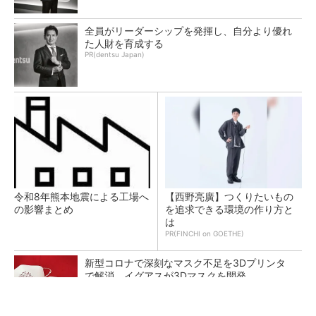
全員がリーダーシップを発揮し、自分より優れ
た人財を育成する
PR(dentsu Japan)
令和8年熊本地震による工場へ
【西野亮廣】つくりたいもの
の影響まとめ
を追求できる環境の作り方と
は
PR(FINCHI on GOETHE)
新型コロナで深刻なマスク不足を3Dプリンタ
で解消、イグアスが3Dマスクを開発