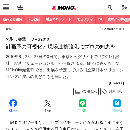
組み込み開発
メカ設計
製造マネジメント
モビリティ
FA
素材／化学
特集
2010年6月11日
先取り突撃！ DMS2010
計画系の可視化と現場連携強化にプロの知恵を
2010年6月23～25日の3日間、東京ビッグサイトで「第21回 設
計・製造ソリューション展」が開催される。開催に先立ち、＠IT
MONOist編集部では、出展を予定している日立東日本ソリューシ
ョンズに展示の見どころを聞いた。
[ITmedia]
PC用表示
関連情報
Share
Post
LINE
Hatena
需要予測ツールなど、サプライチェーンにかかわるさまざまな
ソリューションを提供する日立東日本ソリューションズは、今回