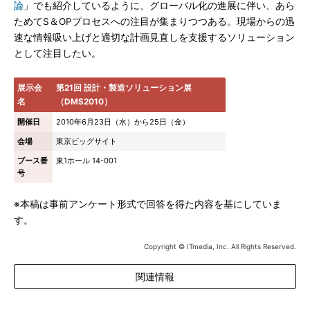
論
」でも紹介しているように、グローバル化の進展に伴い、あら
ためてS＆OPプロセスへの注目が集まりつつある。現場からの迅
速な情報吸い上げと適切な計画見直しを支援するソリューション
として注目したい。
展示会
第21回 設計・製造ソリューション展
名
（DMS2010）
開催日
2010年6月23日（水）から25日（金）
会場
東京ビッグサイト
ブース番
東1ホール 14-001
号
※本稿は事前アンケート形式で回答を得た内容を基にしていま
す。
Copyright © ITmedia, Inc. All Rights Reserved.
関連情報