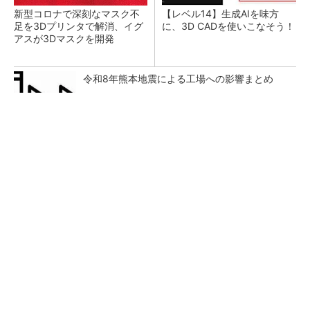
新型コロナで深刻なマスク不
【レベル14】生成AIを味方
足を3Dプリンタで解消、イグ
に、3D CADを使いこなそう！
アスが3Dマスクを開発
令和8年熊本地震による工場への影響まとめ
SNSアカウントを着実に成長。実はみんなココ
使ってます。
PR(Dreaw合同会社)
狭小な駐車場に、シャープがポールカメラ式製
品発表 市場シェア10％目指す