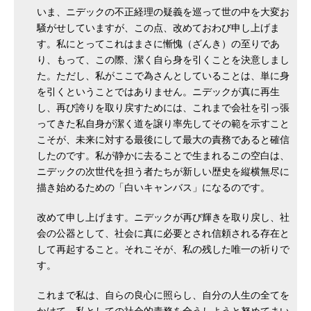
いま、ニデックの不正経理の疑義を巡って世の中を大変お
騒がせしていますが、この点、改めておわび申し上げま
す。私にとってこれはまさに慚愧（ざんき）の至りであ
り、もって、この際、潔く自ら身を引くことを決意しまし
た。ただし、私がここで為さんとしていることは、単に身
を引くということではありません。ニデックが真に再生
し、再び誇りを取り戻すためには、これまで会社を引っ張
ってきた私自身が潔く道を譲り率先してその範を示すこと
こそが、未来に対する最後にして最大の責務であると確信
したのです。私が静かに去ることで生まれるこの空白は、
ニデックの次世代を担う者たちが新しい歴史を縦横無尽に
描き始めるための「白いキャンバス」になるのです。
改めて申し上げます。ニデックが再び輝きを取り戻し、社
会の公器として、社会に真に必要とされ信頼される存在と
して再起すること。それこそが、私の残した唯一の祈りで
す。
これまで私は、自らの良心に照らし、自分の人生の全てを