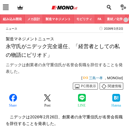
組み込み開発
メカ設計
製造マネジメント
モビリティ
FA
素材／化学
ニュース
2026年3月2日
製造マネジメントニュース
永守氏がニデック完全退任、「経営者としての私
の物語にピリオド」
ニデックは創業者の永守重信氏が名誉会長職を辞任することを発
表した。
[
三島一孝
，MONOist]
PC用表示
関連情報
Share
Post
LINE
Hatena
ニデックは2026年2月26日、創業者の永守重信氏が名誉会長職
を辞任することを発表した。