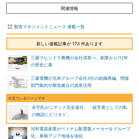
関連情報
製造マネジメントニュース 連載一覧
新しい連載記事が 173 件あります
三菱マヒンドラ農機が会社清算へ、創業から112年
の歴史に幕
三菱電機が北米グループ会社3社の組織再編、間接
部門集約や製造拠点の資産活用
永守氏がニデック完全退任、「経営者としての私
の物語にピリオド」
河村電器産業がベトナム配電盤メーカーをグループ
化、東南アジア地域を強化