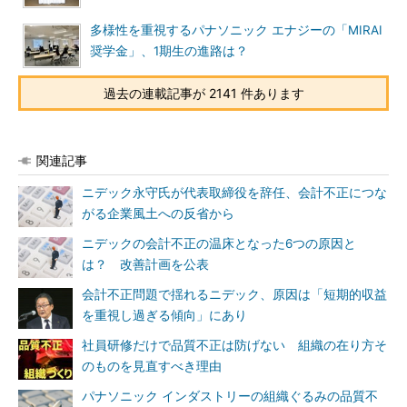
多様性を重視するパナソニック エナジーの「MIRAI
奨学金」、1期生の進路は？
過去の連載記事が 2141 件あります
関連記事
ニデック永守氏が代表取締役を辞任、会計不正につな
がる企業風土への反省から
ニデックの会計不正の温床となった6つの原因と
は？ 改善計画を公表
会計不正問題で揺れるニデック、原因は「短期的収益
を重視し過ぎる傾向」にあり
社員研修だけで品質不正は防げない 組織の在り方そ
のものを見直すべき理由
パナソニック インダストリーの組織ぐるみの品質不