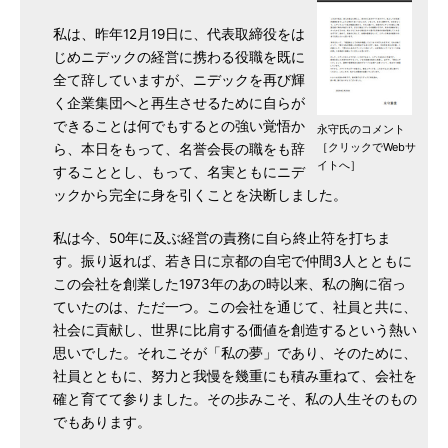
私は、昨年12月19日に、代表取締役をは
じめニデックの経営に携わる役職を既に
全て辞していますが、ニデックを再び輝
く企業集団へと再生させるために自らが
できることは何でもするとの強い覚悟か
永守氏のコメント
［クリックでWebサ
ら、本日をもって、名誉会長の職をも辞
イトへ］
することとし、もって、名実ともにニデ
ックから完全に身を引くことを決断しました。
私は今、50年に及ぶ経営の責務に自ら終止符を打ちま
す。振り返れば、若き日に京都の自宅で仲間3人とともに
この会社を創業した1973年のあの時以来、私の胸に宿っ
ていたのは、ただ一つ。この会社を通じて、社員と共に、
社会に貢献し、世界に比肩する価値を創造するという熱い
思いでした。それこそが「私の夢」であり、そのために、
社員とともに、努力と我慢を幾重にも積み重ねて、会社を
確と育てて参りました。その歩みこそ、私の人生そのもの
でもあります。