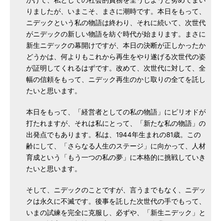
かけて、私としての社会的責務を全うしようと努めてまい
りましたが、いまこそ、まさに潮時です。本日をもって、
ニデックという私の物語は終わり、それに続いて、次世代
がニデックの新しい物語を紡ぐ時代が始まります。まさに
新生ニデックの幕開けですが、本日の決断が正しかったか
どうかは、何よりもこれから再生をやり遂げる次世代の姿
が証明してくれるはずです。改めて、次世代に対して、全
幅の信頼をもって、ニデック再生のかじ取りの全てを託し
たいと思います。
本日をもって、「経営者としての私の物語」にピリオドが
打たれますが、それは私にとって、「新たな私の物語」の
出発点でもあります。私は、1944年生まれの81歳。この
齢にして、「さらなる人生のステージ」に向かって、人材
育成という「もう一つの私の夢」に本格的に挑戦していき
たいと思います。
そして、ニデックのことですが、言うまでもなく、ニデッ
クは永久に不滅です。後事を託した次世代の手でもって、
いまの試練を完全に克服し、必ずや、「新生ニデック」と