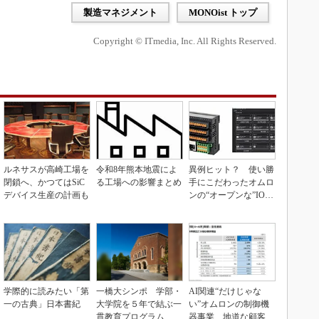
製造マネジメント
MONOist トップ
Copyright © ITmedia, Inc. All Rights Reserved.
ルネサスが高崎工場を
令和8年熊本地震によ
異例ヒット？ 使い勝
閉鎖へ、かつてはSiC
る工場への影響まとめ
手にこだわったオムロ
デバイス生産の計画も
ンの“オープンな”IO-L
inkマスター
学際的に読みたい「第
一橋大シンポ 学部・
AI関連“だけじゃな
一の古典」日本書紀
大学院を５年で結ぶ一
い”オムロンの制御機
貫教育プログラム
器事業、地道な顧客基