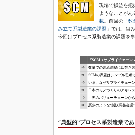
現場で損益を把
ようなことがあ
載
。前回の「
数
み立て系製造業の課題
」では、組
今回はプロセス系製造業の課題を
『SCM（サプライチェーン
⇒
数量での需給調整に四苦八苦
⇒
SCMの課題はシンプル思考
⇒
いま、なぜサプライチェー
⇒
日本のモノづくりのアキレス
⇒
世界のバリューチェーンから日
⇒
悪夢のような“製販調整会議
“典型的”プロセス系製造業で