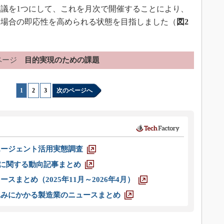
議を1つにして、これを月次で開催することにより、
た場合の即応性を高められる状態を目指しました（
図2
ページ
目的実現のための課題
1
|
2
|
3
次のページへ
エージェント活用実態調査
O」に関する動向記事まとめ
スまとめ（2025年11月～2026年4月）
込みにかかる製造業のニュースまとめ