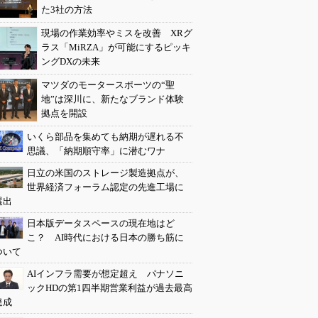
た3社の方法
現場の作業効率やミスを改善 XRグ
ラス「MiRZA」が可能にするピッキ
ングDXの未来
マツダのモータースポーツの“聖
地”は深川に、新たなブランド体験
拠点を開設
いくら部品を集めても納期が遅れる不
思議、「納期順守率」に潜むワナ
日立の米国のストレージ製造拠点が、
世界経済フォーラム認定の先進工場に
選出
日本版データスペースの現在地はど
こ？ AI時代における日本の勝ち筋に
ついて
AIインフラ需要が想定超え パナソニ
ックHDの第1四半期営業利益が過去最高
達成