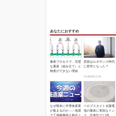
あなたにおすすめ
量産プロセスで、完璧
芸術はルネサンス時代
な量産（組み立て）と
に哲学となった？
検査ができない理由
PR(國學院大學)
なぜ熊本に半導体産業
ペロブスカイト太陽電
が集まるのか――地震
池の量産に有効なイン
で工場稼働停止相次ぐ
ク、従来比で1.5倍の