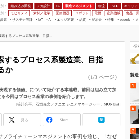
程別：
組み込み開発
メカ設計
製造マネジメント
物流
R＆D
キャリア
FA
業別：
モビリティ
素材／化学
医療機器
ロボット
電機
産業機械
食品・
炭素
サステナ設計
エッジ逆襲
品質
展示会
特集
メ
IoT
AI
ebook
伝承
組み込み開発
CEATEC
読者調査まとめ
編集後記
索するプロセス系製造業、目指...
JIMTOF
保全
メカ設計
つながるクルマ
組込み/エッジ コンピューティング
ス
 AI
製造マネジメント
5G
）
展＆IoT/5Gソリューション展
VR／AR
FA
索するプロセス系製造業、目指
IIFES
モビリティ
フィールドサービス
るか
国際ロボット展
素材／化学
FPGA
製造
（1/3 ページ）
ジャパンモビリティショー
組み込み画像技術
TECHNO-FRONTIER
を実現する価値」について紹介する本連載。前回は組み立て加
組み込みモデリング
なる今回はプロセス産業の事例を紹介します。
人テク展
Windows Embedded
[笹川亮平、石垣嘉文／クニエ シニアマネージャー，
MONOist
]
スマート工場EXPO
車載ソフト開発
EdgeTech+
見る
Share
ISO26262
日本ものづくりワールド
無償設計ツール
AUTOMOTIVE WORLD
プライチェーンマネジメントの事例を通じ、「なぜ