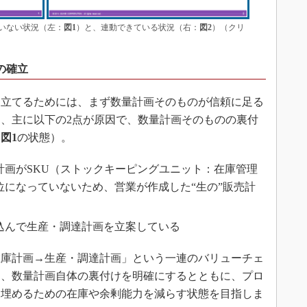
いない状況（左：
図1
）と、連動できている状況（右：
図2
）（クリ
の確立
立てるためには、まず数量計画そのものが信頼に足る
、主に以下の2点が原因で、数量計画そのものの裏付
（
図1
の状態）。
計画がSKU（ストックキーピングユニット：在庫管理
位になっていないため、営業が作成した“生の”販売計
込んで生産・調達計画を立案している
庫計画→生産・調達計画」という一連のバリューチェ
て、数量計画自体の裏付けを明確にするとともに、プロ
を埋めるための在庫や余剰能力を減らす状態を目指しま