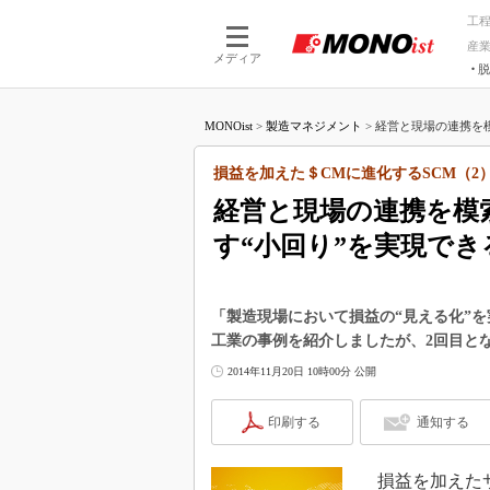
工
産
メディア
脱
つながる技術
AI×技術
MONOist
>
製造マネジメント
>
経営と現場の連携を模
つながる工場
AI×設備
つながるサービ
Physical
損益を加えた＄CMに進化するSCM（2
経営と現場の連携を模
す“小回り”を実現でき
「製造現場において損益の“見える化”
工業の事例を紹介しましたが、2回目と
2014年11月20日 10時00分 公開
印刷する
通知する
損益を加えたサ