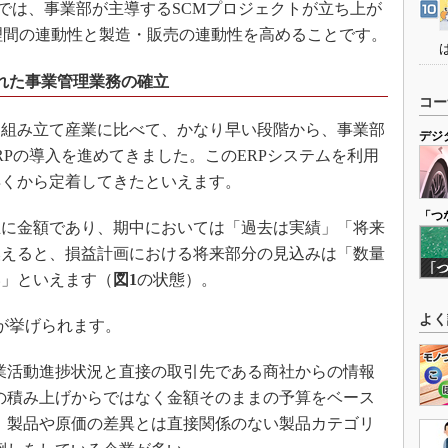
は、事業部が主導するSCMプロジェクトが立ち上が
理間の連動性と製造・販売の連動性を高めることです。
れた事業管理業務の確立
コー
組み立て産業に比べて、かなり早い段階から、事業部
デジ
RPの導入を進めてきました。このERPシステムを利用
早くから定着してきたといえます。
「つ
に金額であり、期中においては「過去は実績」「将来
換えると、損益計画における将来部分の見込みは「数量
い」といえます（
図1
の状態）。
よく
が挙げられます。
業活動進捗状況と直接の取引先である商社からの情報
の積み上げからではなく金額そのままの予算をベース
、製品や原価の差異とは直接関係のない製品カテゴリ