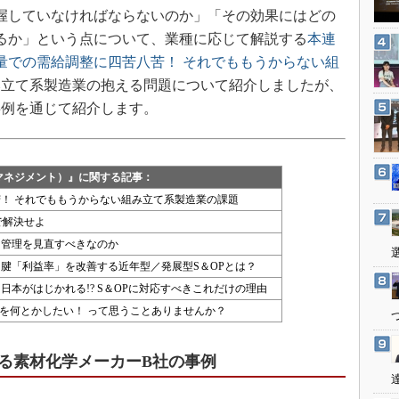
3Dプリンタ
握していなければならないのか」「その効果にはどの
産業オープンネット展
デジタルツインとCAE
るか」という点について、業種に応じて解説する
本連
量での需給調整に四苦八苦！ それでももうからない組
S＆OP
み立て系製造業の抱える問題について紹介しましたが、
インダストリー4.0
事例を通じて紹介します。
イノベーション
製造業ビッグデータ
メイドインジャパン
マネジメント）』に関する記事：
植物工場
！ それでももうからない組み立て系製造業の課題
で解決せよ
知財マネジメント
ン管理を見直すべきなのか
海外生産
腱「利益率」を改善する近年型／発展型S＆OPとは？
グローバル設計・開発
本がはじかれる!? S＆OPに対応すべきこれだけの理由
制御セキュリティ
”を何とかしたい！ って思うことありませんか？
新型コロナへの対応
ある素材化学メーカーB社の事例