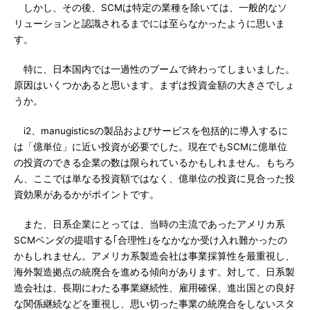
しかし、その後、SCMは特定の業種を除いては、一般的なソ
リューションと認識されるまでには至らなかったように思いま
す。
特に、日本国内では一過性のブームで終わってしまいました。
原因はいくつかあると思います。まずは投資金額の大きさでしょ
うか。
i2、manugisticsの製品およびサービスを包括的に導入するに
は「億単位」に近い投資が必要でした。現在でもSCMに億単位
の投資のできる企業の数は限られているかもしれません。もちろ
ん、ここでは単なる投資額ではなく、億単位の投資に見合った投
資効果があるかがポイントです。
また、日系企業にとっては、当時の主流であったアメリカ系
SCMベンダの提唱する｢合理性｣をなかなか受け入れ難かったの
かもしれません。アメリカ系製造会社は事業採算性を最重視し、
海外製造拠点の統廃合を進める傾向があります。対して、日系製
造会社は、長期にわたる事業継続性、雇用確保、進出国との良好
な関係継続などを重視し、思い切った事業の統廃合をしないスタ