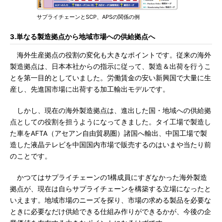
サプライチェーンとSCP、APSの関係の例
3.単なる製造拠点から地域市場への供給拠点へ
海外生産拠点の役割の変化も大きなポイントです。従来の海外
製造拠点は、日本本社からの指示に従って、製造＆出荷を行うこ
とを第一目的としていました。労働賃金の安い新興国で大量に生
産し、先進国市場に出荷する加工輸出モデルです。
しかし、現在の海外製造拠点は、進出した国・地域への供給拠
点としての役割を担うようになってきました。タイ工場で製造し
た車をAFTA（アセアン自由貿易圏）諸国へ輸出、中国工場で製
造した液晶テレビを中国国内市場で販売するのはいまや当たり前
のことです。
かつてはサプライチェーンの1構成員にすぎなかった海外製造
拠点が、現在は自らサプライチェーンを構築する立場になったと
いえます。地域市場のニーズを探り、市場の求める製品を必要な
ときに必要なだけ供給できる仕組み作りができるかが、今後の企