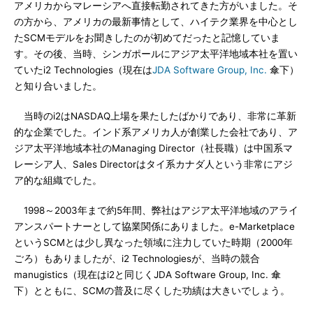
アメリカからマレーシアへ直接転勤されてきた方がいました。そ
の方から、アメリカの最新事情として、ハイテク業界を中心とし
たSCMモデルをお聞きしたのが初めてだったと記憶していま
す。その後、当時、シンガポールにアジア太平洋地域本社を置い
ていたi2 Technologies（現在は
JDA Software Group, Inc.
傘下）
と知り合いました。
当時のi2はNASDAQ上場を果たしたばかりであり、非常に革新
的な企業でした。インド系アメリカ人が創業した会社であり、ア
ジア太平洋地域本社のManaging Director（社長職）は中国系マ
レーシア人、Sales Directorはタイ系カナダ人という非常にアジ
ア的な組織でした。
1998～2003年まで約5年間、弊社はアジア太平洋地域のアライ
アンスパートナーとして協業関係にありました。e-Marketplace
というSCMとは少し異なった領域に注力していた時期（2000年
ごろ）もありましたが、i2 Technologiesが、当時の競合
manugistics（現在はi2と同じくJDA Software Group, Inc. 傘
下）とともに、SCMの普及に尽くした功績は大きいでしょう。