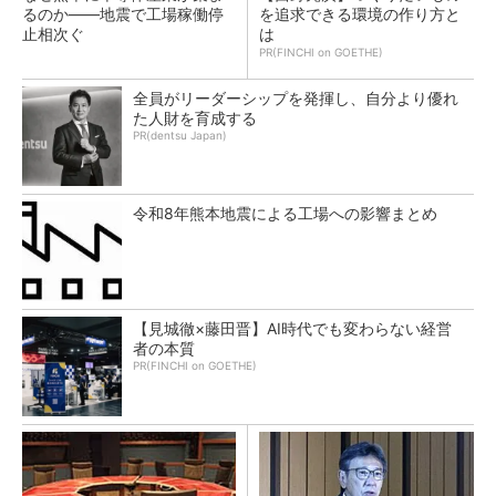
るのか――地震で工場稼働停
を追求できる環境の作り方と
止相次ぐ
は
PR(FINCHI on GOETHE)
全員がリーダーシップを発揮し、自分より優れ
た人財を育成する
PR(dentsu Japan)
令和8年熊本地震による工場への影響まとめ
【見城徹×藤田晋】AI時代でも変わらない経営
者の本質
PR(FINCHI on GOETHE)