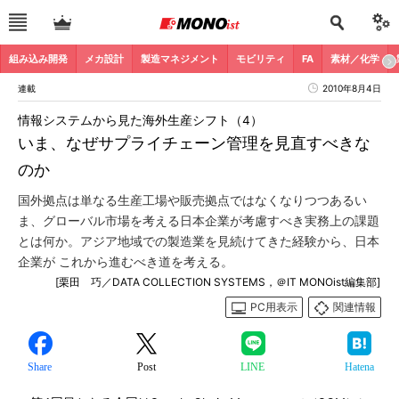
組み込み開発
メカ設計
製造マネジメント
モビリティ
FA
素材／化学
連載
2010年8月4日
情報システムから見た海外生産シフト（4）
いま、なぜサプライチェーン管理を見直すべきな
のか
国外拠点は単なる生産工場や販売拠点ではなくなりつつあるい
ま、グローバル市場を考える日本企業が考慮すべき実務上の課題
とは何か。アジア地域での製造業を見続けてきた経験から、日本
企業が これから進むべき道を考える。
[栗田 巧／DATA COLLECTION SYSTEMS，＠IT MONOist編集部]
PC用表示
関連情報
Share
Post
LINE
Hatena