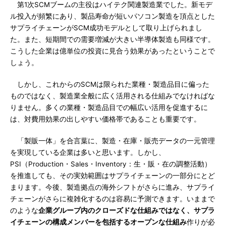
第1次SCMブームの主役はハイテク関連製造業でした。新モデ
ル投入が頻繁にあり、製品寿命が短いパソコン製造を頂点とした
サプライチェーンがSCM成功モデルとして取り上げられまし
た。また、短期間での需要増減が大きい半導体製造も同様です。
こうした企業は億単位の投資に見合う効果があったということで
しょう。
しかし、これからのSCMは限られた業種・製造品目に偏った
ものではなく、製造業全般に広く活用される仕組みでなければな
りません。多くの業種・製造品目での幅広い活用を促進するに
は、対費用効果の出しやすい価格帯であることも重要です。
「製販一体」を合言葉に、製造・在庫・販売データの一元管理
を実現している企業は多いと思います。しかし、
PSI（Production・Sales・Inventory：生・販・在の調整活動）
を推進しても、その実効範囲はサプライチェーンの一部分にとど
まります。今後、製造拠点の海外シフトがさらに進み、サプライ
チェーンがさらに複雑化するのは容易に予測できます。いままで
のような
企業グループ内のクローズドな仕組みではなく、サプラ
イチェーンの構成メンバーを包括するオープンな仕組み
作りが必