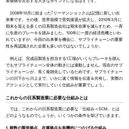
業価値を左右する大きなポイントになるはずです。
2008年10月に始まった｢リーマンショック｣は記憶に新しい出
来事です。その後、世界規模で景気後退が拡大し、2010年3月に
期末を迎える多くの日系製造会社は期末在庫を減らすため、一斉
に生産のブレーキを踏みました。100年に一度の経済危機といわ
れていますが、今回の出来事を機会に、サプライチェーンの重要
性を再認識された企業も多いのではないでしょうか。
例えば、完成品製造を担当する1工場がいくらブレーキを踏ん
でもサプライチェーン全体の動きには連動しません。現在のサプ
ライチェーンが、長く複雑化しているためです。サプライチェー
ンの川下から川上まで、いかに速く情報を伝達＆共有し、実際の
アクションとして実行していく仕組みが重要でしょう。
これからの日系製造業に必要な仕組みとは
では、これからの日系製造業に必要な「仕組み＝SCM」とは
どのようなものでしょうか。いくつかの条件を挙げていきます。
1. 複数の製造拠点、在庫拠点を有機的につなげる仕組み