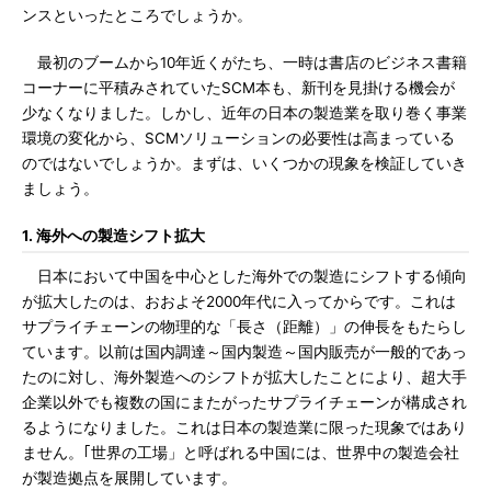
ンスといったところでしょうか。
最初のブームから10年近くがたち、一時は書店のビジネス書籍
コーナーに平積みされていたSCM本も、新刊を見掛ける機会が
少なくなりました。しかし、近年の日本の製造業を取り巻く事業
環境の変化から、SCMソリューションの必要性は高まっている
のではないでしょうか。まずは、いくつかの現象を検証していき
ましょう。
1. 海外への製造シフト拡大
日本において中国を中心とした海外での製造にシフトする傾向
が拡大したのは、おおよそ2000年代に入ってからです。これは
サプライチェーンの物理的な「長さ（距離）」の伸長をもたらし
ています。以前は国内調達～国内製造～国内販売が一般的であっ
たのに対し、海外製造へのシフトが拡大したことにより、超大手
企業以外でも複数の国にまたがったサプライチェーンが構成され
るようになりました。これは日本の製造業に限った現象ではあり
ません。｢世界の工場」と呼ばれる中国には、世界中の製造会社
が製造拠点を展開しています。