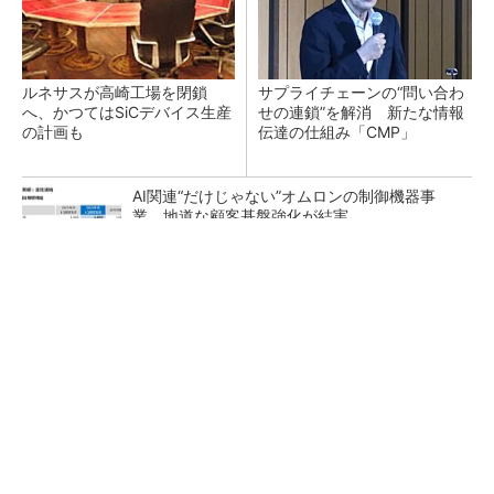
ルネサスが高崎工場を閉鎖
サプライチェーンの“問い合わ
へ、かつてはSiCデバイス生産
せの連鎖”を解消 新たな情報
の計画も
伝達の仕組み「CMP」
AI関連“だけじゃない”オムロンの制御機器事
業、地道な顧客基盤強化が結実
チームが本音で意見を交わし合い、多様な人財
が挑戦できる組織へ
PR(dentsu Japan)
日立の米国のストレージ製造拠点が、世界経済
フォーラム認定の先進工場に選出