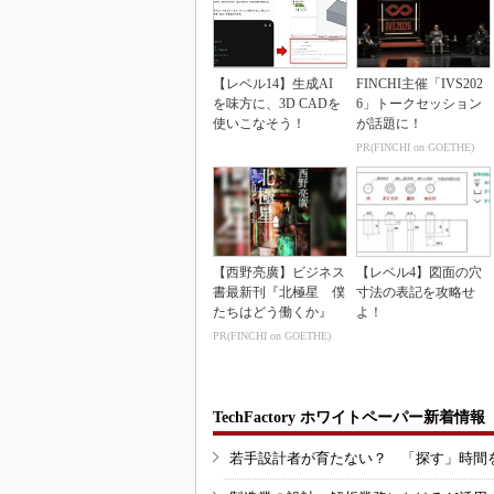
【レベル14】生成AI
FINCHI主催「IVS202
を味方に、3D CADを
6」トークセッション
使いこなそう！
が話題に！
PR(FINCHI on GOETHE)
【西野亮廣】ビジネス
【レベル4】図面の穴
書最新刊『北極星 僕
寸法の表記を攻略せ
たちはどう働くか』
よ！
PR(FINCHI on GOETHE)
TechFactory ホワイトペーパー新着情報
若手設計者が育たない？ 「探す」時間