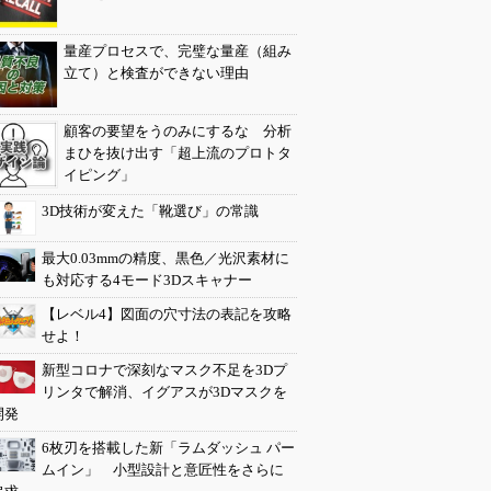
量産プロセスで、完璧な量産（組み
立て）と検査ができない理由
顧客の要望をうのみにするな 分析
まひを抜け出す「超上流のプロトタ
イピング」
3D技術が変えた「靴選び」の常識
最大0.03mmの精度、黒色／光沢素材に
も対応する4モード3Dスキャナー
【レベル4】図面の穴寸法の表記を攻略
せよ！
新型コロナで深刻なマスク不足を3Dプ
リンタで解消、イグアスが3Dマスクを
開発
6枚刃を搭載した新「ラムダッシュ パー
ムイン」 小型設計と意匠性をさらに