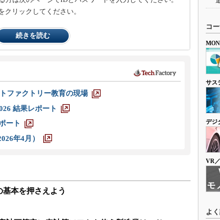
をクリックしてください。
コー
続きを読む
MO
サス
トファクトリー教育の現場
026 結果レポート
デジ
レポート
026年4月）
VR
の基本を押さえよう
よく