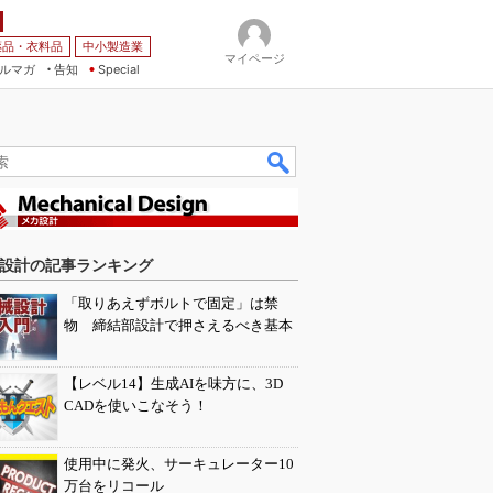
薬品・衣料品
中小製造業
マイページ
ルマガ
告知
Special
設計の記事ランキング
「取りあえずボルトで固定」は禁
物 締結部設計で押さえるべき基本
【レベル14】生成AIを味方に、3D
CADを使いこなそう！
使用中に発火、サーキュレーター10
万台をリコール