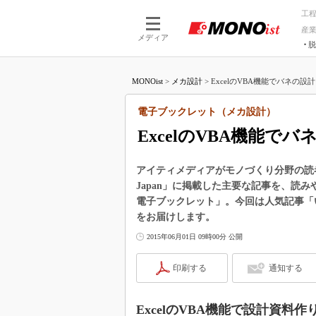
工
産
メディア
脱
つながる技術
AI×技術
MONOist
>
メカ設計
>
ExcelのVBA機能でバネの設
つながる工場
AI×設備
つながるサービ
Physical
電子ブックレット（メカ設計）
ExcelのVBA機能
アイティメディアがモノづくり分野の読者向けに
Japan」に掲載した主要な記事を、読
電子ブックレット」。今回は人気記事「いつ
をお届けします。
2015年06月01日 09時00分 公開
印刷する
通知する
ExcelのVBA機能で設計資料