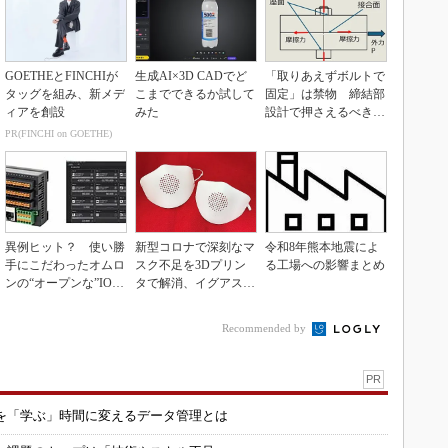
GOETHEとFINCHIが
生成AI×3D CADでど
「取りあえずボルトで
タッグを組み、新メデ
こまでできるか試して
固定」は禁物 締結部
ィアを創設
みた
設計で押さえるべき基
本
PR(FINCHI on GOETHE)
異例ヒット？ 使い勝
新型コロナで深刻なマ
令和8年熊本地震によ
手にこだわったオムロ
スク不足を3Dプリン
る工場への影響まとめ
ンの“オープンな”IO-L
タで解消、イグアスが
inkマスター
3Dマスクを開発
Recommended by
PR
を「学ぶ」時間に変えるデータ管理とは