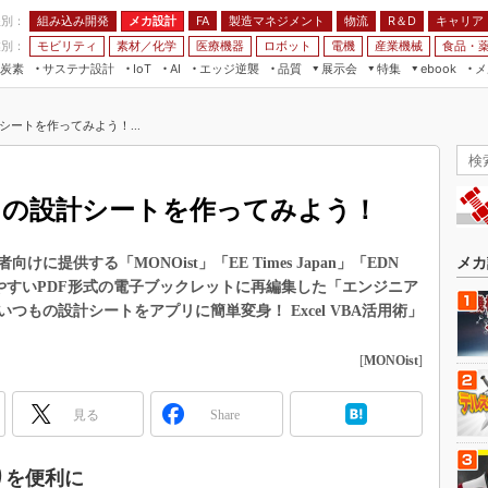
程別：
組み込み開発
メカ設計
製造マネジメント
物流
R＆D
キャリア
FA
業別：
モビリティ
素材／化学
医療機器
ロボット
電機
産業機械
食品・
炭素
サステナ設計
エッジ逆襲
品質
展示会
特集
メ
IoT
AI
ebook
伝承
組み込み開発
CEATEC
読者調査まとめ
編集後記
計シートを作ってみよう！...
JIMTOF
保全
メカ設計
つながるクルマ
組込み/エッジ コンピューティング
ス
 AI
製造マネジメント
5G
展＆IoT/5Gソリューション展
VR／AR
FA
でバネの設計シートを作ってみよう！
IIFES
モビリティ
フィールドサービス
国際ロボット展
素材／化学
FPGA
提供する「MONOist」「EE Times Japan」「EDN
メカ
ジャパンモビリティショー
みやすいPDF形式の電子ブックレットに再編集した「エンジニア
組み込み画像技術
TECHNO-FRONTIER
もの設計シートをアプリに簡単変身！ Excel VBA活用術」
組み込みモデリング
人テク展
[
MONOist
]
Windows Embedded
スマート工場EXPO
車載ソフト開発
EdgeTech+
見る
Share
ISO26262
日本ものづくりワールド
無償設計ツール
作りを便利に
AUTOMOTIVE WORLD