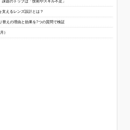
用 課題のトップは「技術やスキル不足」
を支えるレンズ設計とは？
り替えの理由と効果を7つの質問で検証
6月）