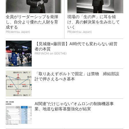
全員がリーダーシップを発揮
現場の「生の声」に耳を傾
し、自分より優れた人財を育
け、真の解決策を生み出して
成する
いく
PR(dentsu Japan)
PR(dentsu Japan)
【見城徹×藤田晋】AI時代でも変わらない経営
者の本質
PR(FINCHI on GOETHE)
「取りあえずボルトで固定」は禁物 締結部設
計で押さえるべき基本
AI関連“だけじゃない”オムロンの制御機器事
業、地道な顧客基盤強化が結実