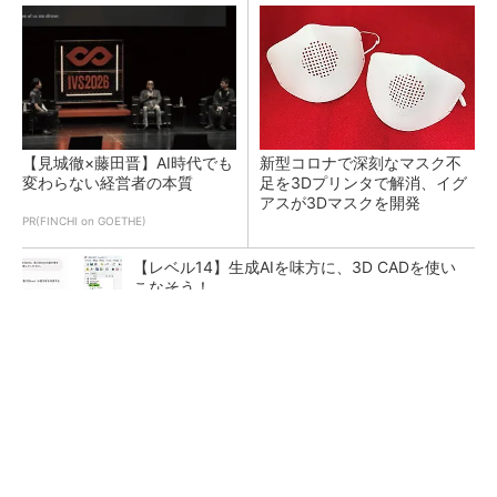
【見城徹×藤田晋】AI時代でも
新型コロナで深刻なマスク不
変わらない経営者の本質
足を3Dプリンタで解消、イグ
アスが3Dマスクを開発
PR(FINCHI on GOETHE)
【レベル14】生成AIを味方に、3D CADを使い
こなそう！
令和8年熊本地震による工場への影響まとめ