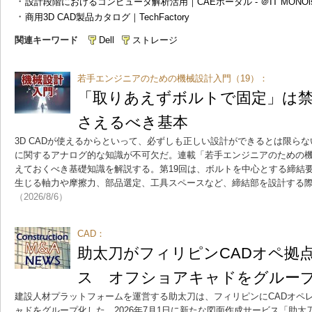
・
設計段階におけるコンピュータ解析活用｜CAEポータル - ＠IT MONOis
・
商用3D CAD製品カタログ｜TechFactory
関連キーワード
Dell
ストレージ
若手エンジニアのための機械設計入門（19）：
「取りあえずボルトで固定」は禁
さえるべき基本
3D CADが使えるからといって、必ずしも正しい設計ができるとは限ら
に関するアナログ的な知識が不可欠だ。連載「若手エンジニアのための
えておくべき基礎知識を解説する。第19回は、ボルトを中心とする締結
生じる軸力や摩擦力、部品選定、工具スペースなど、締結部を設計する
（2026/8/6）
CAD：
助太刀がフィリピンCADオペ拠
ス オフショアキャドをグルー
建設人材プラットフォームを運営する助太刀は、フィリピンにCADオペ
ャドをグループ化した。2026年7月1日に新たな図面作成サービス「助太