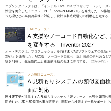
エプソンダイレクトは、「インテル Core Ultra プロセッサー（シリ
性能を両立したミニタワーPC「Endeavor MR8500」を発売した。AI
ジ処理などの高負荷業務に対応し、設計や製造現場での利用を想定する
CADニュース：
AI支援やノーコード自動化など
を変革する「Inventor 2027」
オートデスクは、プロフェッショナル向け3D CADソフトウェアの最新バージョン「
2027」を発表した。AI支援、ノーコード自動化、設計資産の再利用な
駄を削減し、生産性向上と創造的活動の促進に寄与する。
（2026/4/23）
メカ設計ニュース：
AI見積もりシステムの類似図面検索
面に対応
匠技研工業が提供するAI見積もりシステム「匠フォース」の類似図面検索機
開始した。2Dと3D図面の混在環境で、閲覧から検索まで一元サポートで