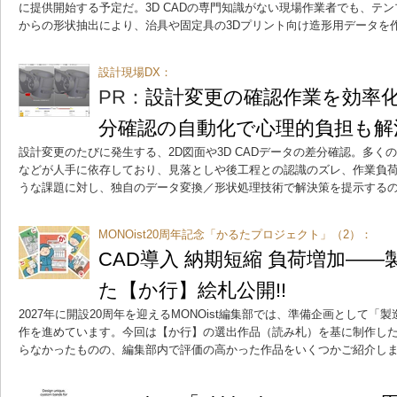
に提供開始する予定だ。3D CADの専門知識がない現場作業者でも、テ
からの形状抽出により、治具や固定具の3Dプリント向け造形用データを
設計現場DX：
PR：
設計変更の確認作業を効率化
分確認の自動化で心理的負担も解
設計変更のたびに発生する、2D図面や3D CADデータの差分確認。多く
などが人手に依存しており、見落としや後工程との認識のズレ、作業負
うな課題に対し、独自のデータ変換／形状処理技術で解決策を提示する
MONOist20周年記念「かるたプロジェクト」（2）：
CAD導入 納期短縮 負荷増加――
た【か行】絵札公開!!
2027年に開設20周年を迎えるMONOist編集部では、準備企画として「
作を進めています。今回は【か行】の選出作品（読み札）を基に制作し
らなかったものの、編集部内で評価の高かった作品をいくつかご紹介し