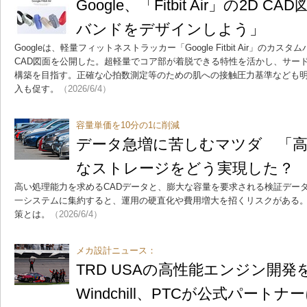
Google、「Fitbit Air」の2D
バンドをデザインしよう」
Googleは、軽量フィットネストラッカー「Google Fitbit Air」のカ
CAD図面を公開した。超軽量でコア部が着脱できる特性を活かし、サー
構築を目指す。正確な心拍数測定等のための肌への接触圧力基準なども
入も促す。
（2026/6/4）
容量単価を10分の1に削減
データ急増に苦しむマツダ 「高
なストレージをどう実現した？
高い処理能力を求めるCADデータと、膨大な容量を要求される検証デー
一システムに集約すると、運用の硬直化や費用増大を招くリスクがある
策とは。
（2026/6/4）
メカ設計ニュース：
TRD USAの高性能エンジン開発を
Windchill、PTCが公式パートナ