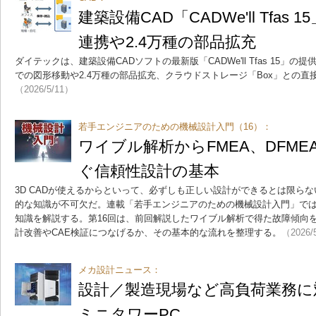
建築設備CAD「CADWe'll Tfas
連携や2.4万種の部品拡充
ダイテックは、建築設備CADソフトの最新版「CADWe'll Tfas 15」
での図形移動や2.4万種の部品拡充、クラウドストレージ「Box」との
（2026/5/11）
若手エンジニアのための機械設計入門（16）：
ワイブル解析からFMEA、DFM
ぐ信頼性設計の基本
3D CADが使えるからといって、必ずしも正しい設計ができるとは限ら
的な知識が不可欠だ。連載「若手エンジニアのための機械設計入門」で
知識を解説する。第16回は、前回解説したワイブル解析で得た故障傾向をF
計改善やCAE検証につなげるか、その基本的な流れを整理する。
（2026/
メカ設計ニュース：
設計／製造現場など高負荷業務に
ミニタワーPC