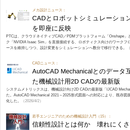
メカ設計ニュース：
CADとロボットシミュレーショ
を即座に反映
PTCは、クラウドネイティブCAD／PDMプラットフォーム「Onshap
ク「NVIDIA Isaac Sim」を直接接続する、ロボティクス向けのワー
ースを維持しつつ、設計変更をシミュレーションへ数分で移行できる。
（
CADニュース：
AutoCAD Mechanicalとの
た機械設計用2D CADの最新版
システムメトリックスは、機械設計向け2D CADの最新版「IJCAD Mechani
た。AutoCAD Mechanical 2021～2025形式図面への対応により
化した。
（2026/4/2）
若手エンジニアのための機械設計入門（15）：
信頼性設計とは何か 壊れにくさ