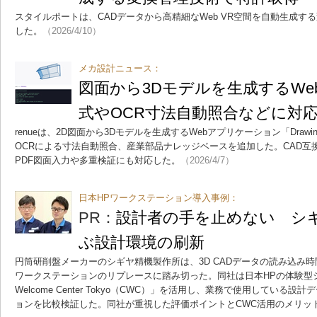
スタイルポートは、CADデータから高精細なWeb VR空間を自動生成す
した。
（2026/4/10）
メカ設計ニュース：
図面から3Dモデルを生成するWe
式やOCR寸法自動照合などに対
renueは、2D図面から3Dモデルを生成するWebアプリケーション「Drawing
OCRによる寸法自動照合、産業部品ナレッジベースを追加した。CAD互
PDF図面入力や多重検証にも対応した。
（2026/4/7）
日本HPワークステーション導入事例：
PR：
設計者の手を止めない シ
ぶ設計環境の刷新
円筒研削盤メーカーのシギヤ精機製作所は、3D CADデータの読み込み
ワークステーションのリプレースに踏み切った。同社は日本HPの体験型ショー
Welcome Center Tokyo（CWC）」を活用し、業務で使用してい
ョンを比較検証した。同社が重視した評価ポイントとCWC活用のメリッ