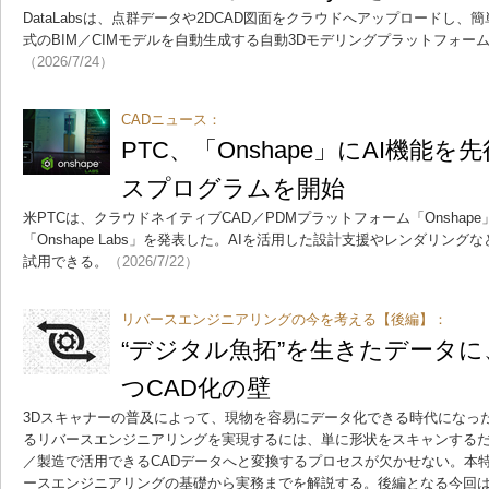
DataLabsは、点群データや2DCAD図面をクラウドへアップロードし、
式のBIM／CIMモデルを自動生成する自動3Dモデリングプラットフォーム
（2026/7/24）
CADニュース：
PTC、「Onshape」にAI機能
スプログラムを開始
米PTCは、クラウドネイティブCAD／PDMプラットフォーム「Onsha
「Onshape Labs」を発表した。AIを活用した設計支援やレンダリン
試用できる。
（2026/7/22）
リバースエンジニアリングの今を考える【後編】：
“デジタル魚拓”を生きたデータに
つCAD化の壁
3Dスキャナーの普及によって、現物を容易にデータ化できる時代になっ
るリバースエンジニアリングを実現するには、単に形状をスキャンする
／製造で活用できるCADデータへと変換するプロセスが欠かせない。本
ースエンジニアリングの基礎から実務までを解説する。後編となる今回