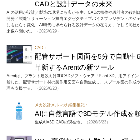
CADと設計データの未来
AIの活用が設計／製造の現場にも広がる中、CADの操作や設計者の役割はどう
開発／製造ソリューション担当エグゼクティブバイスプレジデントのジェ
にもたらす変化、AI時代に求められる設計データの在り方、そして同社
来像を聞いた。
（2026/6/29）
CAD：
配管サポート図面を5分で自動生
革新するArentの新ツール
Arentは、プラント建設向け3DCADソフトウェア「Plant 3D」用アド
始した。配管サポート材の製作用図面を自動生成し、スプール図の作成
理も支援する。
（2026/6/23）
メカ設計メルマガ 編集後記：
AIに自然言語で3Dモデル作成を
生成AI×3D CADの現在地。
（2026/6/23）