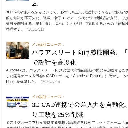
本
3D CADが使えるからといって、必ずしも正しい設計ができるとは限ら
的な知識が不可欠だ。連載「若手エンジニアのための機械設計入門」で
知識を解説する。第15回は、壊れにくさを設計で実現するための「信頼
整理する。
（2026/4/1）
メカ設計ニュース：
パラアスリート向け義肢開発、「Autod
で設計を高度化
Autodeskは、パラアスリート向け次世代高性能義肢の開発を加速するため
した開発データや既存のCADモデルを「Autodesk Fusion」に統合し、
Hub」を構築した。
（2026/3/25）
メカ設計ニュース：
3D CAD連携で公差入力を自動
り工数を25％削減
ミスミグループ本社が提供する機械部品調達向けAIプラットフォーム「meviy