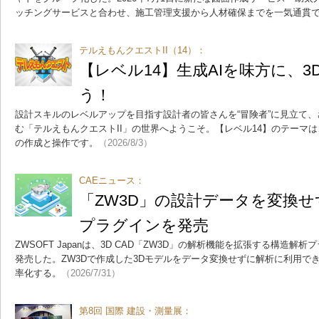
ッチングサービスと合わせ、施工管理支援から人材確保までを一気通貫
テルえもんクエストII（14）：
【レベル14】生成AIを味方に、3
う！
設計スキルのレベルアップを目指す設計者の皆さんを“冒険者”に見立て、
む「テルえもんクエストII」の世界へようこそ。【レベル14】のテーマは、
の作成と操作です。
（2026/8/3）
CAEニュース：
「ZW3D」の設計データを変換
プラグインを発売
ZWSOFT Japanは、3D CAD「ZW3D」の解析機能を拡張する構造解析プラグイ
発売した。ZW3Dで作成した3Dモデルをデータ変換せずに解析に利用で
率化する。
（2026/7/31）
第8回 国際 建設・測量展：