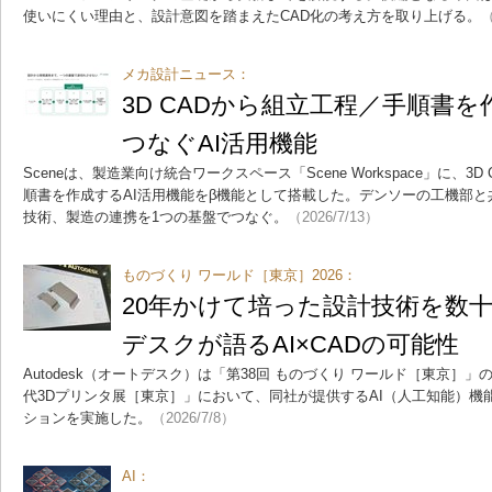
使いにくい理由と、設計意図を踏まえたCAD化の考え方を取り上げる。
（
メカ設計ニュース：
3D CADから組立工程／手順書
つなぐAI活用機能
Sceneは、製造業向け統合ワークスペース「Scene Workspace」に、
順書を作成するAI活用機能をβ機能として搭載した。デンソーの工機部
技術、製造の連携を1つの基盤でつなぐ。
（2026/7/13）
ものづくり ワールド［東京］2026：
20年かけて培った設計技術を数
デスクが語るAI×CADの可能性
Autodesk（オートデスク）は「第38回 ものづくり ワールド［東京］」
代3Dプリンタ展［東京］」において、同社が提供するAI（人工知能）機
ションを実施した。
（2026/7/8）
AI：