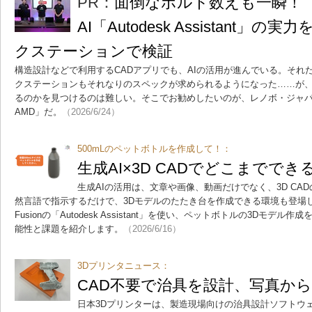
PR：
面倒なボルト数えも一瞬！ 3
AI「Autodesk Assistant
クステーションで検証
構造設計などで利用するCADアプリでも、AIの活用が進んでいる。それだ
クステーションもそれなりのスペックが求められるようになった……が
るのかを見つけるのは難しい。そこでお勧めしたいのが、レノボ・ジャパンの「Thi
AMD」だ。
（2026/6/24）
500mLのペットボトルを作成して！：
生成AI×3D CADでどこまでで
生成AIの活用は、文章や画像、動画だけでなく、3D CA
然言語で指示するだけで、3Dモデルのたたき台を作成できる環境も登場しつ
Fusionの「Autodesk Assistant」を使い、ペットボトルの3Dモデル作
能性と課題を紹介します。
（2026/6/16）
3Dプリンタニュース：
CAD不要で治具を設計、写真か
日本3Dプリンターは、製造現場向けの治具設計ソフトウェア「Ig