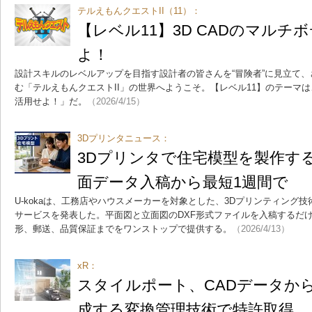
テルえもんクエストII（11）：
【レベル11】3D CADのマルチ
よ！
設計スキルのレベルアップを目指す設計者の皆さんを“冒険者”に見立て、
む「テルえもんクエストII」の世界へようこそ。【レベル11】のテーマは、
活用せよ！」だ。
（2026/4/15）
3Dプリンタニュース：
3Dプリンタで住宅模型を製作す
面データ入稿から最短1週間で
U-kokaは、工務店やハウスメーカーを対象とした、3Dプリンティング
サービスを発表した。平面図と立面図のDXF形式ファイルを入稿するだけで
形、郵送、品質保証までをワンストップで提供する。
（2026/4/13）
xR：
スタイルポート、CADデータからW
成する変換管理技術で特許取得