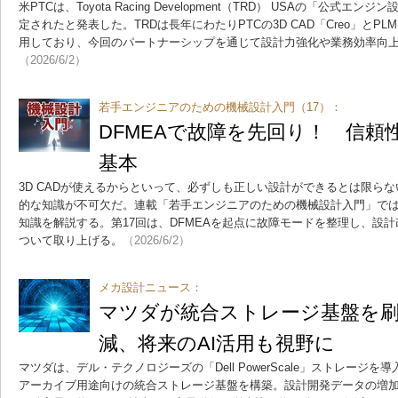
米PTCは、Toyota Racing Development（TRD） USAの「公
定されたと発表した。TRDは長年にわたりPTCの3D CAD「Creo」とPLMソ
用しており、今回のパートナーシップを通じて設計力強化や業務効率向
（2026/6/2）
若手エンジニアのための機械設計入門（17）：
DFMEAで故障を先回り！ 信頼
基本
3D CADが使えるからといって、必ずしも正しい設計ができるとは限ら
的な知識が不可欠だ。連載「若手エンジニアのための機械設計入門」で
知識を解説する。第17回は、DFMEAを起点に故障モードを整理し、設計
ついて取り上げる。
（2026/6/2）
メカ設計ニュース：
マツダが統合ストレージ基盤を刷
減、将来のAI活用も視野に
マツダは、デル・テクノロジーズの「Dell PowerScale」ストレージ
アーカイブ用途向けの統合ストレージ基盤を構築。設計開発データの増