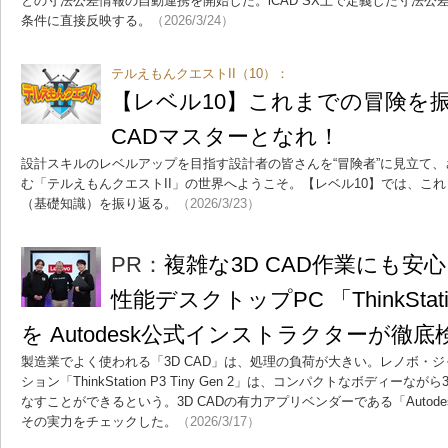
との寸法公差情報の自動連携を開始した。iCAD SX上で定義した寸法公
条件に直接反映する。
（2026/3/24）
テルえもんクエストII（10）：
【レベル10】これまでの冒険を振
CADマスターとなれ！
設計スキルのレベルアップを目指す設計者の皆さんを“冒険者”に見立て、
む「テルえもんクエストII」の世界へようこそ。【レベル10】では、こ
（基礎知識）を振り返る。
（2026/3/23）
PR：
複雑な3D CAD作業にも安
性能デスクトップPC 「ThinkStation
を Autodesk公式インストラクターが徹底
製造業でよく使われる「3D CAD」は、処理の負荷が大きい。レノボ・
ション「ThinkStation P3 Tiny Gen 2」は、コンパクトなボディー
なすことができるという。3D CADの有力アプリベンダーである「Autod
その実力をチェックした。
（2026/3/17）