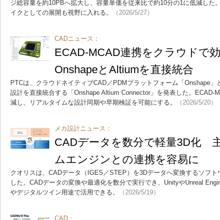
ジ総容量を約10PBへ拡大し、容量単価を従来比で約10分の1に低減した。
イクとしての展開も視野に入れる。
（2026/5/27）
CADニュース：
ECAD-MCAD連携をクラウドで
OnshapeとAltiumを直接統合
PTCは、クラウドネイティブCAD／PDMプラットフォーム「Onshape」と
設計を直接統合する「Onshape Altium Connector」を発表した。EC
減し、リアルタイムな設計同期や早期検証を可能にする。
（2026/5/20）
メカ設計ニュース：
CADデータを数分で軽量3D化 
ムエンジンとの連携を容易に
クオリスは、CADデータ（IGES／STEP）を3Dデータへ変換するソフト
した。CADデータの変換や最適化を数分で実行でき、UnityやUnreal En
やデジタルツイン用途で活用できる。
（2026/5/19）
CAD：