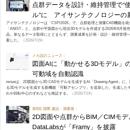
点群データを設計・維持管理で“使
ル”に アイサンテクノロジーの
アイサンテクノロジーは「CSPI2026」で、点群処理と測量CAD機能を
「ANIST」と、点群や平面図から現況3Dモデルを作成する2026年9月発売の新
品。単なるデータ取得にとどまらず、測量成果を計画・設計・維持管理
案した。
（2026/7/29）
メカ設計ニュース：
図面AIに「動かせる3Dモデル」
可動域を自動認識
renueは、2D図面から3D CADモデルを生成するAI「Drawing Agen
る3Dモデルを生成する新機能「可動アセンブリ」を追加した。生成したモ
れや回転中心のずれなども検証する。
（2026/7/24）
第8回 国際 建設・測量展：
2D図面や点群からBIM／CIM
DataLabsが「Framy」を披露