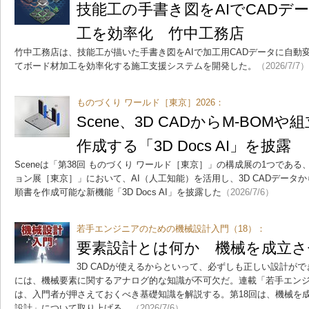
技能工の手書き図をAIでCADデ
工を効率化 竹中工務店
竹中工務店は、技能工が描いた手書き図をAIで加工用CADデータに自動
てボード材加工を効率化する施工支援システムを開発した。
（2026/7/7）
ものづくり ワールド［東京］2026：
Scene、3D CADからM-BOM
作成する「3D Docs AI」を披露
Sceneは「第38回 ものづくり ワールド［東京］」の構成展の1つである
ョン展［東京］」において、AI（人工知能）を活用し、3D CADデータか
順書を作成可能な新機能「3D Docs AI」を披露した
（2026/7/6）
若手エンジニアのための機械設計入門（18）：
要素設計とは何か 機械を成立さ
3D CADが使えるからといって、必ずしも正しい設計が
には、機械要素に関するアナログ的な知識が不可欠だ。連載「若手エン
は、入門者が押さえておくべき基礎知識を解説する。第18回は、機械を
設計」について取り上げる。
（2026/7/6）