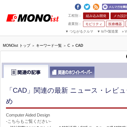
組み込み開発
メカ設計
モビリティ
医療機器
▼
つながるクルマ
▼
IoT×製造業
»
V
MONOist トップ
キーワード一覧
C
CAD
>
>
>
「CAD」関連の最新 ニュース・レビュ
め
Computer Aided Design
-こちらもご覧ください-