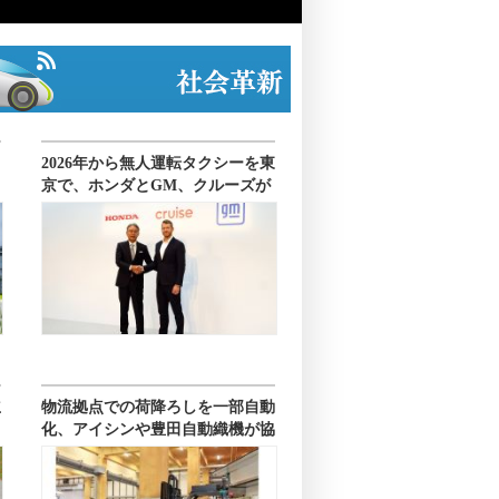
2026年から無人運転タクシーを東
京で、ホンダとGM、クルーズが
合弁
立
物流拠点での荷降ろしを一部自動
ス
化、アイシンや豊田自動織機が協
力