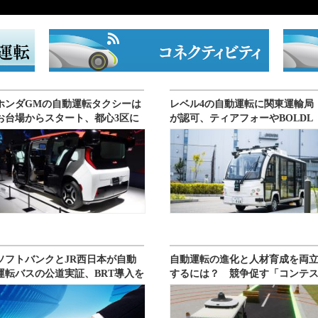
ホンダGMの自動運転タクシーは
レベル4の自動運転に関東運輸局
お台場からスタート、都心3区に
が認可、ティアフォーやBOLDL
も拡大
Yの車両
ソフトバンクとJR西日本が自動
自動運転の進化と人材育成を両
運転バスの公道実証、BRT導入を
するには？ 競争促す「コンテ
想定
ト」