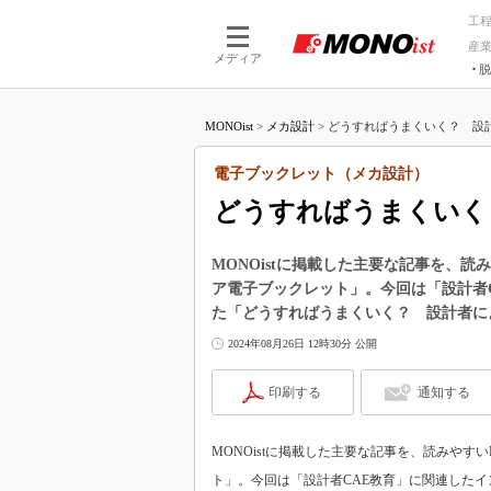
工
産
メディア
脱
つながる技術
AI×技術
MONOist
>
メカ設計
>
どうすればうまくいく？ 設計者
つながる工場
AI×設備
つながるサービ
Physical
電子ブックレット（メカ設計）
どうすればうまくいく
MONOistに掲載した主要な記事を、
ア電子ブックレット」。今回は「設計者
た「どうすればうまくいく？ 設計者に
2024年08月26日 12時30分 公開
印刷する
通知する
MONOistに掲載した主要な記事を、読みや
ト」。今回は「設計者CAE教育」に関連した