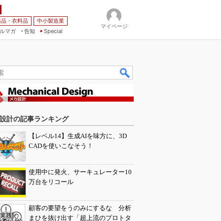
薬品・衣料品
中小製造業
マイページ
ルマガ
告知
Special
設計の記事ランキング
【レベル14】生成AIを味方に、3D
CADを使いこなそう！
使用中に発火、サーキュレーター10
万台をリコール
顧客の要望をうのみにするな 分析
まひを抜け出す「超上流のプロトタ