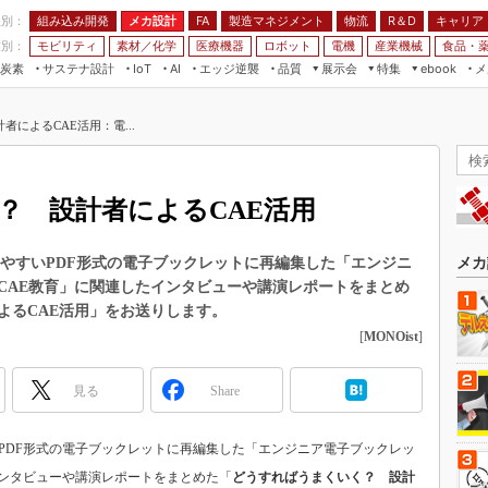
程別：
組み込み開発
メカ設計
製造マネジメント
物流
R＆D
キャリア
FA
業別：
モビリティ
素材／化学
医療機器
ロボット
電機
産業機械
食品・
炭素
サステナ設計
エッジ逆襲
品質
展示会
特集
メ
IoT
AI
ebook
伝承
組み込み開発
CEATEC
読者調査まとめ
編集後記
によるCAE活用：電...
JIMTOF
保全
メカ設計
つながるクルマ
組込み/エッジ コンピューティング
ス
 AI
製造マネジメント
5G
展＆IoT/5Gソリューション展
VR／AR
FA
？ 設計者によるCAE活用
IIFES
モビリティ
フィールドサービス
国際ロボット展
素材／化学
FPGA
読みやすいPDF形式の電子ブックレットに再編集した「エンジニ
メカ
ジャパンモビリティショー
CAE教育」に関連したインタビューや講演レポートをまとめ
組み込み画像技術
TECHNO-FRONTIER
よるCAE活用」をお送りします。
組み込みモデリング
[
MONOist
]
人テク展
Windows Embedded
スマート工場EXPO
見る
Share
車載ソフト開発
EdgeTech+
ISO26262
日本ものづくりワールド
すいPDF形式の電子ブックレットに再編集した「エンジニア電子ブックレッ
無償設計ツール
AUTOMOTIVE WORLD
インタビューや講演レポートをまとめた「
どうすればうまくいく？ 設計