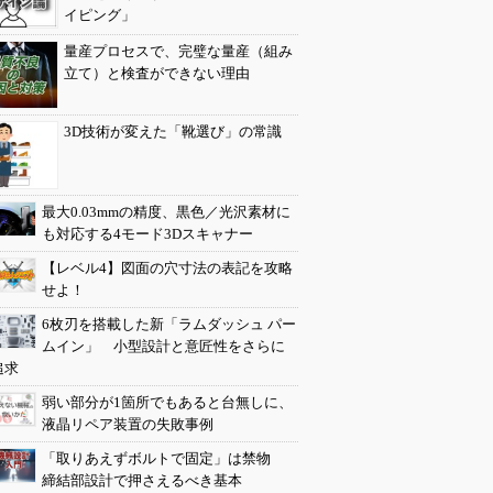
イピング」
量産プロセスで、完璧な量産（組み
立て）と検査ができない理由
3D技術が変えた「靴選び」の常識
最大0.03mmの精度、黒色／光沢素材に
も対応する4モード3Dスキャナー
【レベル4】図面の穴寸法の表記を攻略
せよ！
6枚刃を搭載した新「ラムダッシュ パー
ムイン」 小型設計と意匠性をさらに
追求
弱い部分が1箇所でもあると台無しに、
液晶リペア装置の失敗事例
「取りあえずボルトで固定」は禁物
締結部設計で押さえるべき基本