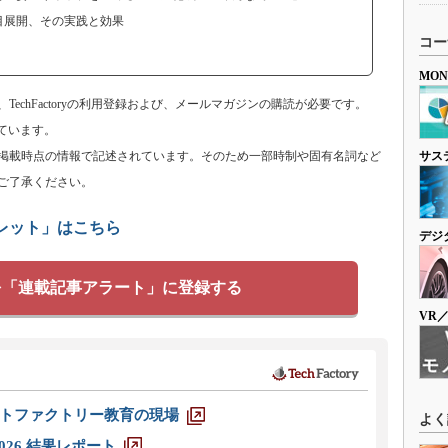
目展開、その実践と効果
コー
MO
echFactoryの利用登録および、メールマガジンの購読が必要です。
ています。
掲載時点の情報で記述されています。そのため一部時制や固有名詞など
サス
ご了承ください。
クレット」はこちら
デジ
を「連載記事アラート」に登録する
VR
トファクトリー教育の現場
よく
026 結果レポート