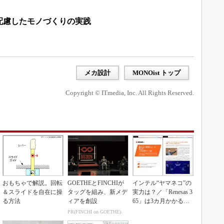
配慮したモノづくりの実践
メカ設計
MONOist トップ
Copyright © ITmedia, Inc. All Rights Reserved.
おもちゃで解説。回転
GOETHEとFINCHIが
インテル“ヤマネコ”の
＆スライドを自在に操
タッグを組み、新メデ
実力は？／「Renesas 3
る方法
ィアを創設
65」は3カ月かかる作
業が1...
PR(FINCHI on GOETHE)