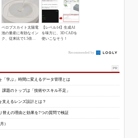
ペロブスカイト太陽電
【レベル14】生成AI
池の量産に有効なイン
を味方に、3D CADを
ク、従来比で1.5倍の
使いこなそう！
性能向上
Recommended by
PR
を「学ぶ」時間に変えるデータ管理とは
用 課題のトップは「技術やスキル不足」
を支えるレンズ設計とは？
り替えの理由と効果を7つの質問で検証
6月）