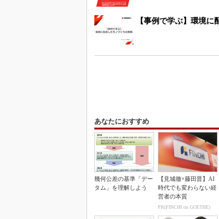
【事例で学ぶ】環境に
あなたにおすすめ
幾何公差の基準「デー
【見城徹×藤田晋】AI
タム」を理解しよう
時代でも変わらない経
営者の本質
PR(FINCHI on GOETHE)