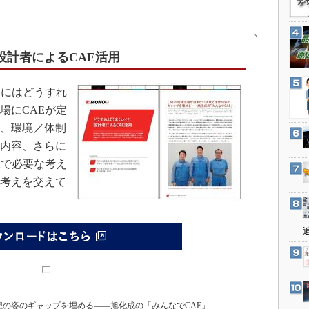
3Dプリンタ
産業オープンネット展
デジタルツインとCAE
S＆OP
設計者によるCAE活用
インダストリー4.0
イノベーション
うにはどうすれ
場にCAEが定
製造業ビッグデータ
、環境／体制
メイドインジャパン
内容、さらに
植物工場
上で必要な考え
知財マネジメント
考えを交えて
海外生産
グローバル設計・開発
制御セキュリティ
新型コロナへの対応
の姿のギャップを埋める――旭化成の「みんなでCAE」