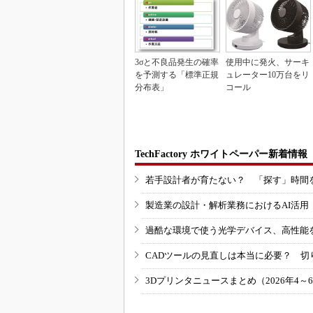
3σと不良品発生の確率
使用中に発火、サーキ
を予測する「標準正規
ュレーター10万台をリ
分布表」
コール
TechFactory ホワイトペーパー新着情報
若手設計者が育たない？ 「探す」時間
製造業の設計・解析業務におけるAI活
過酷な環境で使う光学デバイス、高性能
CADツールの見直しは本当に必要？ 切
3Dプリンタニュースまとめ（2026年4～