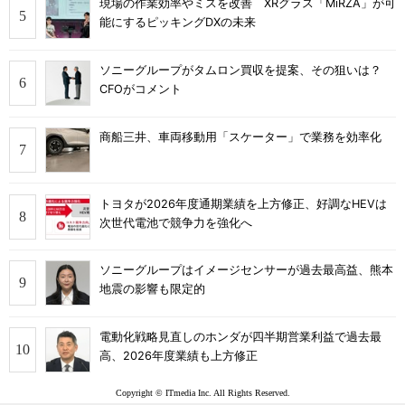
現場の作業効率やミスを改善 XRグラス「MiRZA」が可
能にするピッキングDXの未来
ソニーグループがタムロン買収を提案、その狙いは？
CFOがコメント
商船三井、車両移動用「スケーター」で業務を効率化
トヨタが2026年度通期業績を上方修正、好調なHEVは
次世代電池で競争力を強化へ
ソニーグループはイメージセンサーが過去最高益、熊本
地震の影響も限定的
電動化戦略見直しのホンダが四半期営業利益で過去最
高、2026年度業績も上方修正
Copyright © ITmedia Inc. All Rights Reserved.