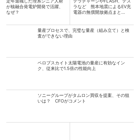
定年退職した理系シニア人材
テラチャージやFLASH、テス
が核融合発電炉開発で活躍、
ラなど 熊本地震によるEV充
なぜ？
電器の無償開放拠点まと...
量産プロセスで、完璧な量産（組み立て）と検
査ができない理由
ペロブスカイト太陽電池の量産に有効なイン
ク、従来比で1.5倍の性能向上
ソニーグループがタムロン買収を提案、その狙
いは？ CFOがコメント