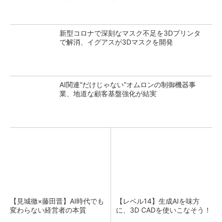
新型コロナで深刻なマスク不足を3Dプリンタ
で解消、イグアスが3Dマスクを開発
AI関連“だけじゃない”オムロンの制御機器事
業、地道な顧客基盤強化が結実
【見城徹×藤田晋】AI時代でも
【レベル14】生成AIを味方
変わらない経営者の本質
に、3D CADを使いこなそう！