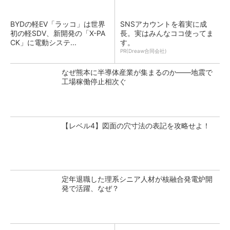
BYDの軽EV「ラッコ」は世界
SNSアカウントを着実に成
初の軽SDV、新開発の「X-PA
長。実はみんなココ使ってま
CK」に電動システ...
す。
PR(Dreaw合同会社)
なぜ熊本に半導体産業が集まるのか――地震で
工場稼働停止相次ぐ
【レベル4】図面の穴寸法の表記を攻略せよ！
定年退職した理系シニア人材が核融合発電炉開
発で活躍、なぜ？