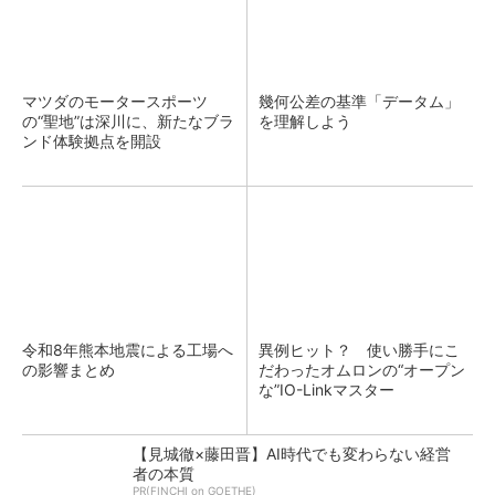
マツダのモータースポーツ
幾何公差の基準「データム」
の“聖地”は深川に、新たなブラ
を理解しよう
ンド体験拠点を開設
令和8年熊本地震による工場へ
異例ヒット？ 使い勝手にこ
の影響まとめ
だわったオムロンの“オープン
な”IO-Linkマスター
【見城徹×藤田晋】AI時代でも変わらない経営
者の本質
PR(FINCHI on GOETHE)