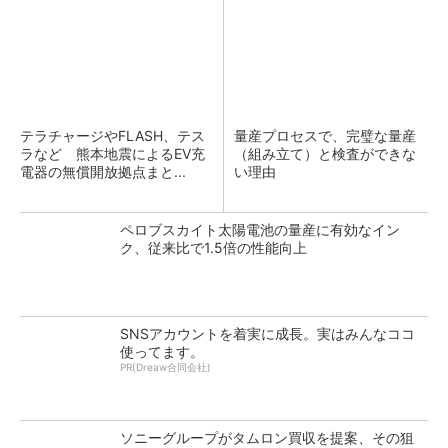
テラチャージやFLASH、テス
量産プロセスで、完璧な量産
ラなど 熊本地震によるEV充
（組み立て）と検査ができな
電器の無償開放拠点まと...
い理由
ペロブスカイト太陽電池の量産に有効なイン
ク、従来比で1.5倍の性能向上
SNSアカウントを着実に成長。実はみんなココ
使ってます。
PR(Dreaw合同会社)
ソニーグループがタムロン買収を提案、その狙