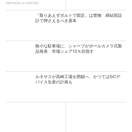
PR(FINCHI on GOETHE)
「取りあえずボルトで固定」は禁物 締結部設
計で押さえるべき基本
狭小な駐車場に、シャープがポールカメラ式製
品発表 市場シェア10％目指す
ルネサスが高崎工場を閉鎖へ、かつてはSiCデ
バイス生産の計画も