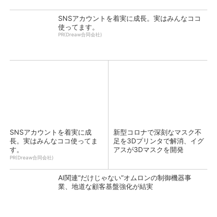
SNSアカウントを着実に成長。実はみんなココ
使ってます。
PR(Dreaw合同会社)
SNSアカウントを着実に成
新型コロナで深刻なマスク不
長。実はみんなココ使ってま
足を3Dプリンタで解消、イグ
す。
アスが3Dマスクを開発
PR(Dreaw合同会社)
AI関連“だけじゃない”オムロンの制御機器事
業、地道な顧客基盤強化が結実