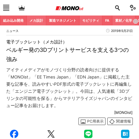
組み込み開発
メカ設計
製造マネジメント
モビリティ
FA
素材／化学
ニュース
2015年5月21日
電子ブックレット（メカ設計）
ベルギー発の3Dプリントサービスを支える3つの
強み
アイティメディアがモノづくり分野の読者向けに提供する
「MONOist」「EE Times Japan」「EDN Japan」に掲載した主
要な記事を、読みやすいPDF形式の電子ブックレットに再編集し
た「エンジニア電子ブックレット」。今回は、人気連載「3Dプ
リンタの可能性を探る」からマテリアライズジャパンのインタビ
ュー記事をお届けします。
[MONOist]
PC用表示
関連情報