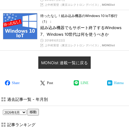
上中村英登（東京エレクトロン デバイス）,
MONOist
待ったなし！組み込み機器のWindows 10 IoT移行
（1）：
組み込み機器でもサポート終了するWindows
7、Windows 10世代は何を使うべきか
2018年6月22日
上中村英登（東京エレクトロン デバイス）,
MONOist
MONOist 連載一覧に戻る
Share
Post
LINE
Hatena
過去記事一覧 - 年月別
移動
記事ランキング