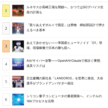
ルネサスが高崎工場を閉鎖へ、かつてはSiCデバイス生
産の計画も
「取りあえずボルトで固定」は禁物 締結部設計で押さ
えるべき基本
あえて歩かせない――準国産ヒューマノイド「D1」登
場、現場稼働で日本の勝ち筋へ
AIがサイバー攻撃――OpenAIやClaudeで相次ぐ事態、
波及リスクは
日立建機の新社名「LANDCROS」を世界に発信、大谷
選手がブランドアンバサダー就任
シリコン量子コンピュータの量産開発へ、インテルの
18Aプロセスを活用