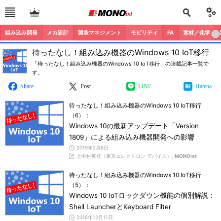
組み込み開発
メカ設計
製造マネジメント
モビリティ
FA
素材／化学
待ったなし！組み込み機器のWindows 10 IoT移行
「待ったなし！組み込み機器のWindows 10 IoT移行」の連載記事一覧で
す。
Share
Post
LINE
Hatena
待ったなし！組み込み機器のWindows 10 IoT移行
（6）：
Windows 10の最新アップデート「Version
1809」による組み込み機器開発への影響
2019年2月6日
上中村英登（東京エレクトロン デバイス）,
MONOist
待ったなし！組み込み機器のWindows 10 IoT移行
（5）：
Windows 10 IoTロックダウン機能の個別解説：
Shell LauncherとKeyboard Filter
2018年12月11日