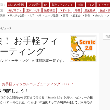
程別：
組み込み開発
メカ設計
製造マネジメント
物流
R＆D
キャリア
FA
業別：
モビリティ
素材／化学
医療機器
ロボット
電機
産業機械
食品・
炭素
サステナ設計
エッジ逆襲
品質
展示会
特集
メ
IoT
AI
ebook
伝承
組み込み開発
CEATEC
読者調査まとめ
編集後記
ンピューテ...
JIMTOF
保全
メカ設計
つながるクルマ
組込み/エッジ コンピューティング
ス
 AI
製造マネジメント
5G
0で体験！ お手軽フィ
展＆IoT/5Gソリューション展
VR／AR
FA
IIFES
ーティング
モビリティ
フィールドサービス
国際ロボット展
素材／化学
FPGA
ジカルコンピューティング」の連載記事一覧です。
ジャパンモビリティショー
組み込み画像技術
TECHNO-FRONTIER
組み込みモデリング
人テク展
Windows Embedded
0で体験！ お手軽フィジカルコンピューティング（12）：
スマート工場EXPO
車載ソフト開発
家電を制御しよう！
EdgeTech+
ISO26262
ログラム開発から実行まで行える「Scratch 2.0」を用い、センサーの接
日本ものづくりワールド
コントロールに挑戦！今回はUSB連動タップの制御を通じて、家電の操
無償設計ツール
AUTOMOTIVE WORLD