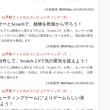
[今岡通博,
MONOist
]
(
2014年9月26日
)
0で体験！ お手軽フィジカルコンピューティング（8）：
ーとScratchで、植物を乾燥から守ろう！
ログラム開発から実行まで行える「Scratch 2.0」を用い、センサーの接
コントロールに挑戦！ 今回は土壌湿度センサーを自作し、抵抗値の変化
える仕組みを勉強します。
[今岡通博,
MONOist
]
(
2014年9月1日
)
0で体験！ お手軽フィジカルコンピューティング（7）：
して、Scratch 2.0で光の変化を捉えよう！
ログラム開発から実行まで行える「Scratch 2.0」を用い、センサーの接
ントロールに挑戦！ 今回は、LEDを使った光センサーを自作し、光変
る実験に挑みます。
[今岡通博,
MONOist
]
(
2014年8月5日
)
0で体験！ お手軽フィジカルコンピューティング（6）：
ューティングゲームに“よりゲームらしい演
みよう！