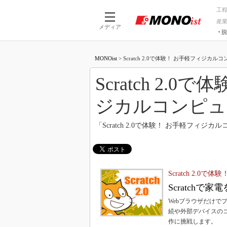
工
産
メディア
脱
つながる技術
AI×技術
MONOist
>
Scratch 2.0で体験！ お手軽フィジカルコ
つながる工場
AI×設備
つながるサービ
Physical
Scratch 2.
ジカルコンピュ
「Scratch 2.0で体験！ お手軽フィ
Scratch 2.
Scratchで
Webブラウザだけでプ
続や外部デバイスの
作に挑戦します。