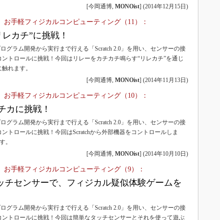
3Dプリンタ
[今岡通博,
MONOist
]
(
2014年12月15日
)
産業オープンネット展
デジタルツインとCAE
0で体験！ お手軽フィジカルコンピューティング（11）：
S＆OP
0で“リレカチ”に挑戦！
ログラム開発から実行まで行える「Scratch 2.0」を用い、センサーの接
インダストリー4.0
コントロールに挑戦！今回はリレーをカチカチ鳴らす“リレカチ”を通じ
イノベーション
に触れます。
製造業ビッグデータ
[今岡通博,
MONOist
]
(
2014年11月13日
)
メイドインジャパン
0で体験！ お手軽フィジカルコンピューティング（10）：
0でLチカに挑戦！
植物工場
ログラム開発から実行まで行える「Scratch 2.0」を用い、センサーの接
知財マネジメント
ントロールに挑戦！今回はScratchから外部機器をコントロールしま
海外生産
す。
[今岡通博,
MONOist
]
(
2014年10月10日
)
グローバル設計・開発
0で体験！ お手軽フィジカルコンピューティング（9）：
制御セキュリティ
ッチセンサーで、フィジカル疑似体験ゲームを
新型コロナへの対応
ログラム開発から実行まで行える「Scratch 2.0」を用い、センサーの接
コントロールに挑戦！今回は簡単なタッチセンサーとそれを使って遊ぶ