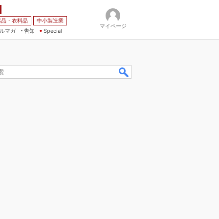
薬品・衣料品
中小製造業
マイページ
ルマガ
告知
Special