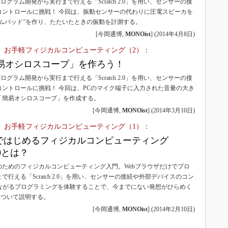
ログラム開発から実行まで行える「Scratch 2.0」を用い、センサーの接
コントロールに挑戦！ 今回は、振動センサーの代わりに圧電スピーカを
ムパッド”を作り、たたいたときの振動を計測する。
[今岡通博,
MONOist
]
(
2014年4月8日
)
0で体験！ お手軽フィジカルコンピューティング（2）：
で「簡易オシロスコープ」を作ろう！
ログラム開発から実行まで行える「Scratch 2.0」を用い、センサーの接
ントロールに挑戦！ 今回は、PCのマイク端子に入力された音量の大き
「簡易オシロスコープ」を作成する。
[今岡通博,
MONOist
]
(
2014年3月10日
)
0で体験！ お手軽フィジカルコンピューティング（1）：
ザではじめるフィジカルコンピューティング
2.0とは？
のためのフィジカルコンピューティング入門。Webブラウザだけでプロ
行える「Scratch 2.0」を用い、センサーの接続や外部デバイスのコン
ながるプログラミングを体験することで、今までにない発想がひらめく
環境について説明する。
[今岡通博,
MONOist
]
(
2014年2月10日
)