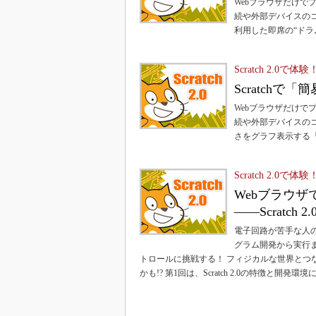
Webブラウザだけでプ
続や外部デバイスの
利用した即席の“ドラ
Scratch 2.
Scratch
Webブラウザだけでプ
続や外部デバイスのコ
さをグラフ表示する
Scratch 2.
Webブラウ
――Scratch 
電子回路が苦手な人
グラム開発から実行まで
トロールに挑戦する！ フィジカルな世界とつ
かも!? 第1回は、Scratch 2.0の特徴と開発