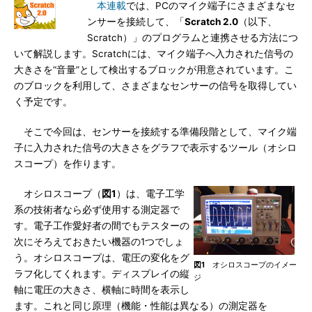
本連載
では、PCのマイク端子にさまざまなセ
ンサーを接続して、「
Scratch 2.0
（以下、
Scratch）」のプログラムと連携させる方法につ
いて解説します。Scratchには、マイク端子へ入力された信号の
大きさを“音量”として検出するブロックが用意されています。こ
のブロックを利用して、さまざまなセンサーの信号を取得してい
く予定です。
そこで今回は、センサーを接続する準備段階として、マイク端
子に入力された信号の大きさをグラフで表示するツール（オシロ
スコープ）を作ります。
オシロスコープ（
図1
）は、電子工学
系の技術者なら必ず使用する測定器で
す。電子工作愛好者の間でもテスターの
次にそろえておきたい機器の1つでしょ
う。オシロスコープは、電圧の変化をグ
図1
オシロスコープのイメー
ラフ化してくれます。ディスプレイの縦
ジ
軸に電圧の大きさ、横軸に時間を表示し
ます。これと同じ原理（機能・性能は異なる）の測定器を