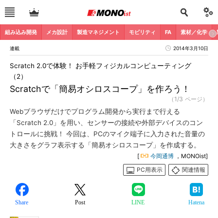
組み込み開発
メカ設計
製造マネジメント
モビリティ
FA
素材／化学
連載
2014年3月10日
Scratch 2.0で体験！ お手軽フィジカルコンピューティング
（2）
Scratchで「簡易オシロスコープ」を作ろう！
（1/3 ページ）
Webブラウザだけでプログラム開発から実行まで行える
「Scratch 2.0」を用い、センサーの接続や外部デバイスのコン
トロールに挑戦！ 今回は、PCのマイク端子に入力された音量の
大きさをグラフ表示する「簡易オシロスコープ」を作成する。
[
今岡通博
，MONOist]
PC用表示
関連情報
Share
Post
LINE
Hatena