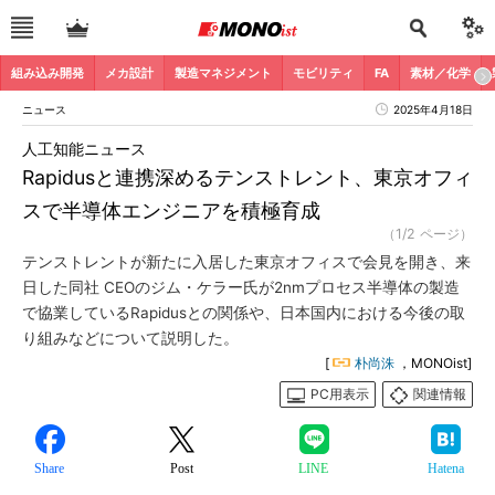
組み込み開発
メカ設計
製造マネジメント
モビリティ
FA
素材／化学
ニュース
2025年4月18日
人工知能ニュース
Rapidusと連携深めるテンストレント、東京オフィ
スで半導体エンジニアを積極育成
（1/2 ページ）
テンストレントが新たに入居した東京オフィスで会見を開き、来
日した同社 CEOのジム・ケラー氏が2nmプロセス半導体の製造
で協業しているRapidusとの関係や、日本国内における今後の取
り組みなどについて説明した。
[
朴尚洙
，MONOist]
PC用表示
関連情報
Share
Post
LINE
Hatena