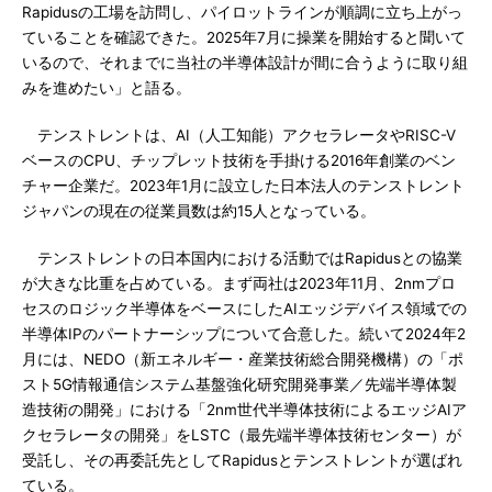
Rapidusの工場を訪問し、パイロットラインが順調に立ち上がっ
ていることを確認できた。2025年7月に操業を開始すると聞いて
いるので、それまでに当社の半導体設計が間に合うように取り組
みを進めたい」と語る。
テンストレントは、AI（人工知能）アクセラレータやRISC-V
ベースのCPU、チップレット技術を手掛ける2016年創業のベン
チャー企業だ。2023年1月に設立した日本法人のテンストレント
ジャパンの現在の従業員数は約15人となっている。
テンストレントの日本国内における活動ではRapidusとの協業
が大きな比重を占めている。まず両社は2023年11月、2nmプロ
セスのロジック半導体をベースにしたAIエッジデバイス領域での
半導体IPのパートナーシップについて合意した。続いて2024年2
月には、NEDO（新エネルギー・産業技術総合開発機構）の「ポ
スト5G情報通信システム基盤強化研究開発事業／先端半導体製
造技術の開発」における「2nm世代半導体技術によるエッジAIア
クセラレータの開発」をLSTC（最先端半導体技術センター）が
受託し、その再委託先としてRapidusとテンストレントが選ばれ
ている。