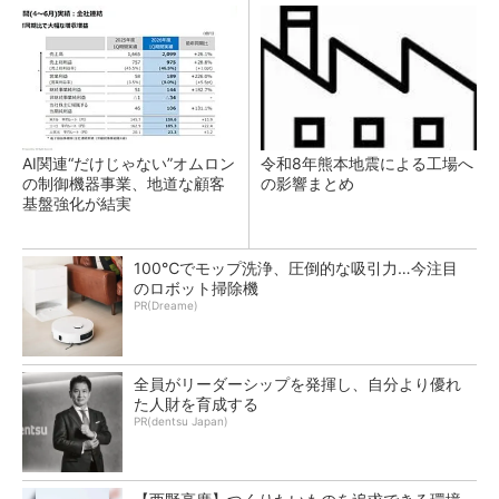
AI関連“だけじゃない”オムロン
令和8年熊本地震による工場へ
の制御機器事業、地道な顧客
の影響まとめ
基盤強化が結実
100℃でモップ洗浄、圧倒的な吸引力…今注目
のロボット掃除機
PR(Dreame)
全員がリーダーシップを発揮し、自分より優れ
た人財を育成する
PR(dentsu Japan)