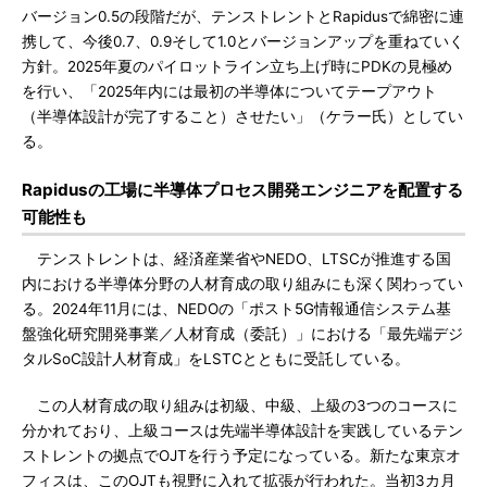
バージョン0.5の段階だが、テンストレントとRapidusで綿密に連
携して、今後0.7、0.9そして1.0とバージョンアップを重ねていく
方針。2025年夏のパイロットライン立ち上げ時にPDKの見極め
を行い、「2025年内には最初の半導体についてテープアウト
（半導体設計が完了すること）させたい」（ケラー氏）としてい
る。
Rapidusの工場に半導体プロセス開発エンジニアを配置する
可能性も
テンストレントは、経済産業省やNEDO、LTSCが推進する国
内における半導体分野の人材育成の取り組みにも深く関わってい
る。2024年11月には、NEDOの「ポスト5G情報通信システム基
盤強化研究開発事業／人材育成（委託）」における「最先端デジ
タルSoC設計人材育成」をLSTCとともに受託している。
この人材育成の取り組みは初級、中級、上級の3つのコースに
分かれており、上級コースは先端半導体設計を実践しているテン
ストレントの拠点でOJTを行う予定になっている。新たな東京オ
フィスは、このOJTも視野に入れて拡張が行われた。当初3カ月