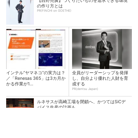
【西野亮廣】つくりたいものを追求できる環境
の作り方とは
PR(FINCHI on GOETHE)
インテル“ヤマネコ”の実力は？
全員がリーダーシップを発揮
／「Renesas 365」は3カ月か
し、自分より優れた人財を育
かる作業が1...
成する
PR(dentsu Japan)
ルネサスが高崎工場を閉鎖へ、かつてはSiCデ
バイス生産の計画も
なぜ熊本に半導体産業が集まるのか――地震で