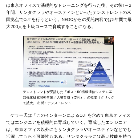
は東京オフィスで基礎的なトレーニングを行った後、その後1～2
年間、サンタクララやオースティンといったテンストレントの米
国拠点でOJTを行うという。NEDOからの受託内容では5年間で最
大200人を上級コースで育成することになる。
テンストレントが受託した「ポスト5G情報通信システム基
盤強化研究開発事業／人材育成（委託）」の概要［クリック
で拡大］ 出所：テンストレント
ケラー氏は「このインターンによるOJTを含めて東京オフィス
ではエンジニアを積極的に育成していく。育成したエンジニア
は、東京オフィス以外にもサンタクララやオースティンなどでも
活躍してもらう可能性もある。サンタクララには高い技能を持つ