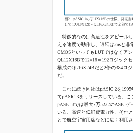
図2 pASIC 1のQL12X16Bの仕様。
してはQL8X12B～QL16X24Bまで全
特徴的なのは高速性をアピールして
える速度で動作し、遅延は2nsと
CMOSといってもLUTではなくア
QL12X16Bで12×16＝192ロジ
構成のQL16X24Bだと2倍の38
だ。
これに続き同社はpASIC 2を199
てpASIC 3をリリースしている
pASIC 3では最大7万5232のA
いる。高速と低消費電力性、それと（
とで航空宇宙用途などに広く利用