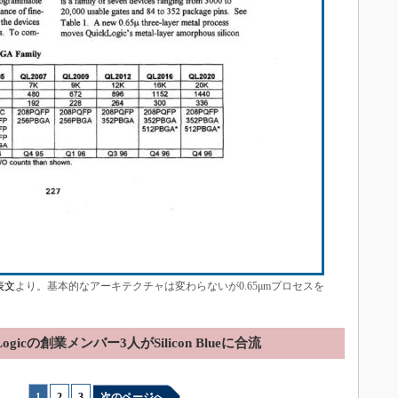
発表文
より。基本的なアーキテクチャは変わらないが0.65μmプロセスを
kLogicの創業メンバー3人がSilicon Blueに合流
1
|
2
|
3
次のページへ