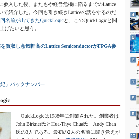
3Dプリンタ
に参入した後、またもや経営危機に陥るまでのLattice
産業オープンネット展
デジタルツインとCAE
ce）について紹介した。今回も引き続きLatticeの話をするのだ
回名前が出てきたQuickLogic
と、このQuickLogicと関
S＆OP
を取り上げたいと思う。
インダストリー4.0
イノベーション
買収し意気軒高のLattice SemiconductorがFPGA参
製造業ビッグデータ
メイドインジャパン
植物工場
知財マネジメント
本紀」バックナンバー
海外生産
グローバル設計・開発
gic
制御セキュリティ
QuickLogicは1988年に創業された。創業者は
新型コロナへの対応
John Birkner氏とHua-Thye Chua氏、Andy Chan
氏の3人である。最初の2人の名前に聞き覚えが