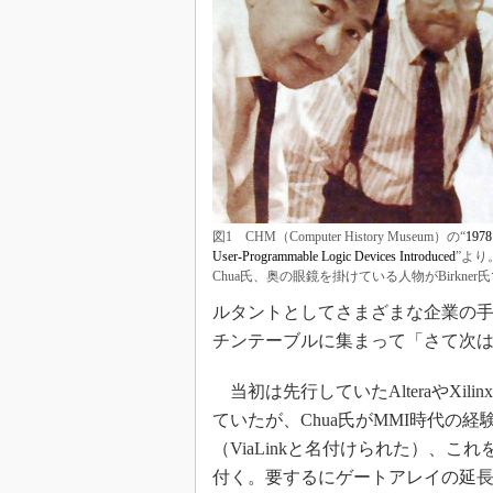
図1 CHM（Computer History Museum）の“
1978
User-Programmable Logic Devices Introduced
”より
Chua氏、奥の眼鏡を掛けている人物がBirkner
ルタントとしてさまざまな企業の手
チンテーブルに集まって「さて次
当初は先行していたAlteraやXil
ていたが、Chua氏がMMI時代の
（ViaLinkと名付けられた）、こ
付く。要するにゲートアレイの延