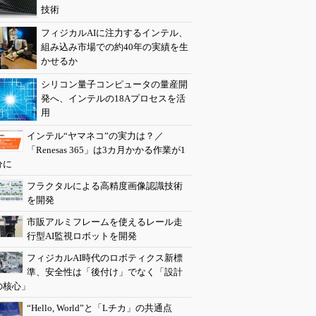
技術
フィジカルAIに注力するインテル、
組み込み市場での約40年の実績を生
かせるか
シリコン量子コンピュータの量産開
発へ、インテルの18Aプロセスを活
用
インテル“ヤマネコ”の実力は？／
「Renesas 365」は3カ月かかる作業が1
分に
フラクタルによる高精度画像認識技術
を開発
市販アルミフレームを使えるレール走
行型AI監視ロボットを開発
フィジカルAI時代のロボティクス新標
準、安全性は「後付け」でなく「設計
の核心」
“Hello, World”と「Lチカ」の共通点