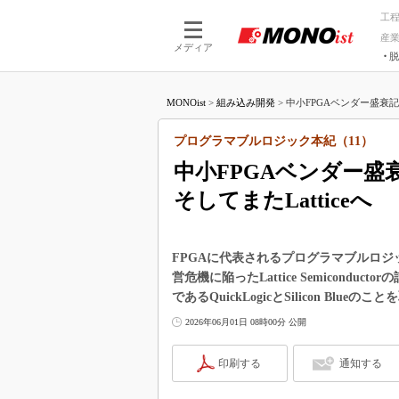
工
産
メディア
脱
つながる技術
AI×技術
MONOist
>
組み込み開発
>
中小FPGAベンダー盛衰記――Qu
つながる工場
AI×設備
つながるサービ
Physical
プログラマブルロジック本紀（11）
中小FPGAベンダー盛衰記――
そしてまたLatticeへ
FPGAに代表されるプログラマブルロジ
営危機に陥ったLattice Semicond
であるQuickLogicとSilicon Blueの
2026年06月01日 08時00分 公開
印刷する
通知する