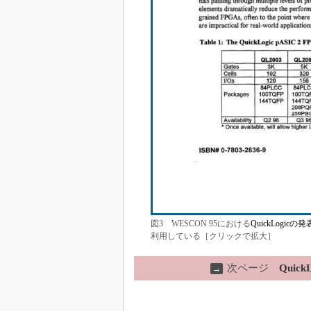
図3 WESCON 95における
QuickLogicの
利用している［クリックで拡大］
次ページ
Quic
→