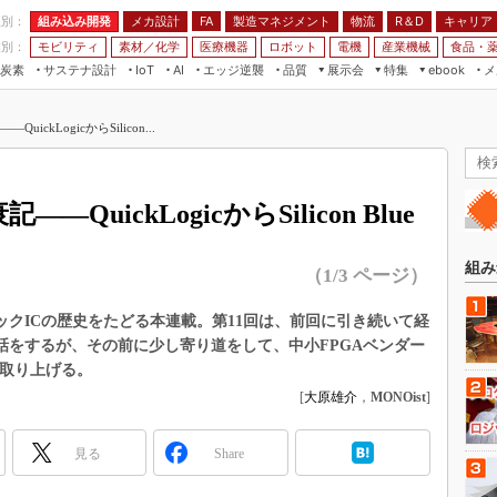
程別：
組み込み開発
メカ設計
製造マネジメント
物流
R＆D
キャリア
FA
業別：
モビリティ
素材／化学
医療機器
ロボット
電機
産業機械
食品・
炭素
サステナ設計
エッジ逆襲
品質
展示会
特集
メ
IoT
AI
ebook
伝承
組み込み開発
CEATEC
読者調査まとめ
編集後記
ickLogicからSilicon...
JIMTOF
保全
メカ設計
つながるクルマ
組込み/エッジ コンピューティング
ス
 AI
製造マネジメント
5G
展＆IoT/5Gソリューション展
VR／AR
FA
QuickLogicからSilicon Blue
IIFES
モビリティ
フィールドサービス
国際ロボット展
素材／化学
FPGA
組み
（1/3 ページ）
ジャパンモビリティショー
組み込み画像技術
TECHNO-FRONTIER
ックICの歴史をたどる本連載。第11回は、前回に引き続いて経
組み込みモデリング
uctorの話をするが、その前に少し寄り道をして、中小FPGAベンダー
人テク展
Windows Embedded
ことを取り上げる。
スマート工場EXPO
[
大原雄介
，
MONOist
]
車載ソフト開発
EdgeTech+
ISO26262
日本ものづくりワールド
見る
Share
無償設計ツール
AUTOMOTIVE WORLD