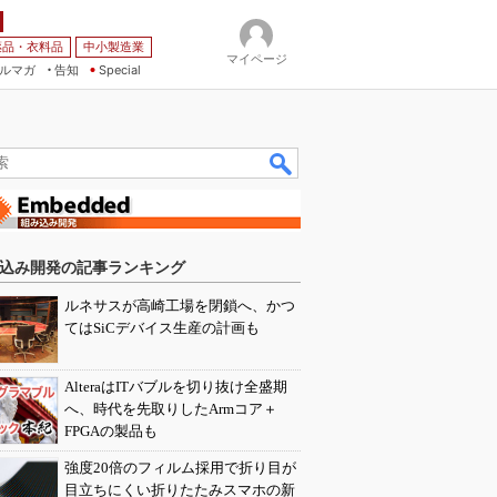
薬品・衣料品
中小製造業
マイページ
ルマガ
告知
Special
込み開発の記事ランキング
ルネサスが高崎工場を閉鎖へ、かつ
てはSiCデバイス生産の計画も
AlteraはITバブルを切り抜け全盛期
へ、時代を先取りしたArmコア＋
FPGAの製品も
強度20倍のフィルム採用で折り目が
目立ちにくい折りたたみスマホの新