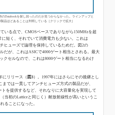
発売当時のDatabookを探し回ったのだが見つからなかった。ラインアップと
部で150製品ほどあることは判明している［クリックで拡大］
いる点で、CMOSベースでありながら150MHzを超
非常に短く、それでいて消費電力も少ない。これは
ンチヒューズで論理を保持しているためだ。図2の
ックセルだが、これはASICで4000ゲート相当とされる。最大
4ロジックセルなので、これは8000ゲート相当になるわけ
5年にリリース（
図3
）。1997年にはさらにその後継とし
。ここまでは一貫してアンチヒューズ方式の製品だが、
SICゲートを提供するなど、それなりに大容量化を実現して
当初のLatticeと同じく）耐放射線性が高いというこ
されることになった。