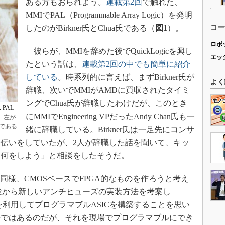
ある方もおられよう。
連載第2回
で触れた、
MMIでPAL（Programmable Array Logic）を発明
したのがBirkner氏とChua氏である（
図1
）。
コー
ロボ
彼らが、MMIを辞めた後でQuickLogicを興し
エッ
たという話は、
連載第2回の中でも簡単に紹介
している
。時系列的に言えば、まずBirkner氏が
よく
辞職、次いでMMIがAMDに買収されたタイミ
ングでChua氏が辞職したわけだが、このとき
: PAL
にMMIでEngineering VPだったAndy Chan氏も一
。左が
氏である
緒に辞職している。Birkner氏は一足先にコンサ
伝いをしていたが、2人が辞職した話を聞いて、キッ
は何をしよう」と相談をしたそうだ。
inx同様、CMOSベースでFPGA的なものを作ろうと考え
経験から新しいアンチヒューズの実装方法を考案し
れを利用してプログラマブルASICを構築することを思い
長ではあるのだが、それを現場でプログラマブルにでき