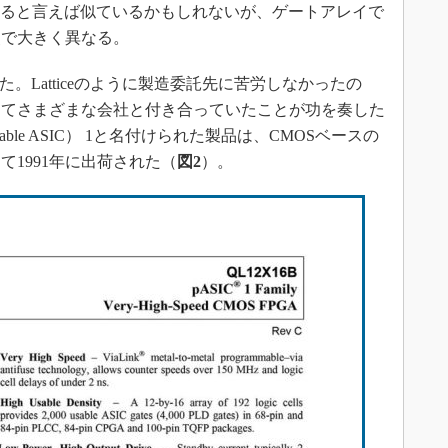
ていると言えば似ているかもしれないが、ゲートアレイで
点で大きく異なる。
。Latticeのように製造委託先に苦労しなかったの
トとしてさまざまな会社と付き合っていたことが功を奏した
mable ASIC） 1と名付けられた製品は、CMOSベースの
1991年に出荷された（
図2
）。