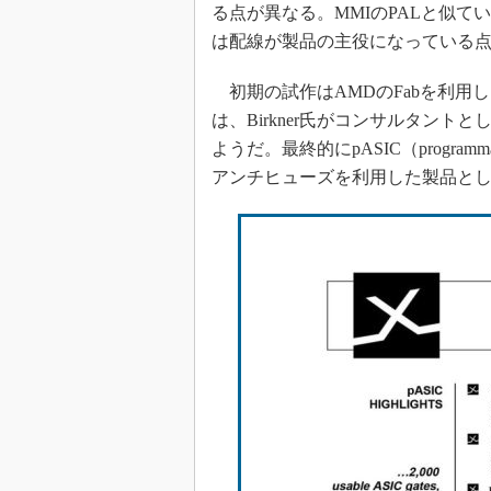
る点が異なる。MMIのPALと似
は配線が製品の主役になっている
初期の試作はAMDのFabを利用した
は、Birkner氏がコンサルタン
ようだ。最終的にpASIC（program
アンチヒューズを利用した製品として