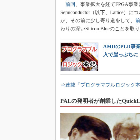
前回
、事業拡大を経てFPGA事業
Semiconductor（以下、Latti
が、その前に少し寄り道をして、
前
わりの深いSilicon Blueのこと
AMDのPLD事業を
入で崖っぷちに
⇒連載「プログラマブルロジック
PALの発明者が創業したQuickLo