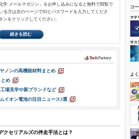
化学 メールマガジン」をお申し込みになると無料で閲覧で
コー
いる方は次のページでIDとパスワードを入力してくださ
マテ
タンをクリックしてください。
続きを読む
サス
ヤノンの高機能材料まとめ
よく
まとめ
選 工場見学や新ブランドなど
ムイオン電池の注目ニュース3選
るデクセリアルズの伴走手法とは？