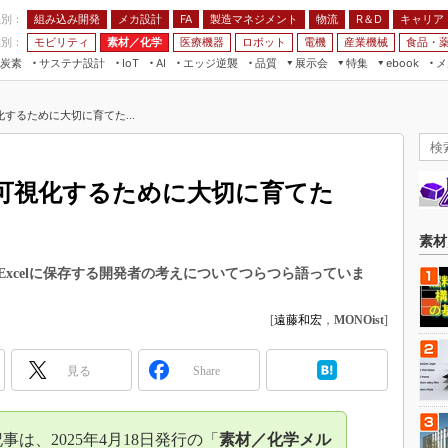
程別：
組み込み開発
メカ設計
製造マネジメント
物流
R＆D
キャリア
FA
業別：
モビリティ
素材／化学
医療機器
ロボット
電機
産業機械
食品・
炭素
サステナ設計
エッジ逆襲
品質
展示会
特集
メ
IoT
AI
ebook
伝承
組み込み開発
CEATEC
読者調査まとめ
編集後記
するために大切に育てた...
JIMTOF
保全
メカ設計
つながるクルマ
組込み/エッジ コンピューティング
ス
 AI
製造マネジメント
5G
展＆IoT/5Gソリューション展
VR／AR
FA
可視化するために大切に育てた
IIFES
モビリティ
フィールドサービス
国際ロボット展
素材／化学
FPGA
素材
ジャパンモビリティショー
組み込み画像技術
xcelに保存する開発者の考えについてつらつら語っていま
TECHNO-FRONTIER
組み込みモデリング
人テク展
[
遠藤和宏
，
MONOist
]
Windows Embedded
スマート工場EXPO
車載ソフト開発
見る
Share
EdgeTech+
ISO26262
日本ものづくりワールド
無償設計ツール
AUTOMOTIVE WORLD
は、2025年4月18日発行の「
素材／化学メル