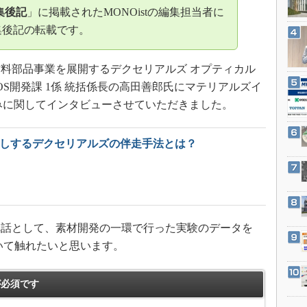
3Dプリンタ
集後記
」に掲載されたMONOistの編集担当者に
産業オープンネット展
デジタルツインとCAE
集後記の転載です。
S＆OP
料部品事業を展開するデクセリアルズ オプティカル
インダストリー4.0
OS開発課 1係 統括係長の高田善郎氏にマテリアルズイ
イノベーション
みに関してインタビューさせていただきました。
製造業ビッグデータ
メイドインジャパン
押しするデクセリアルズの伴走手法とは？
植物工場
知財マネジメント
海外生産
グローバル設計・開発
話として、素材開発の一環で行った実験のデータを
制御セキュリティ
ついて触れたいと思います。
新型コロナへの対応
必須です