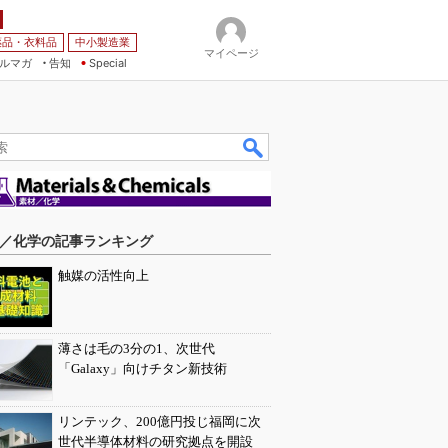
薬品・衣料品
中小製造業
マイページ
ルマガ
告知
Special
／化学の記事ランキング
触媒の活性向上
薄さは毛の3分の1、次世代
「Galaxy」向けチタン新技術
リンテック、200億円投じ福岡に次
世代半導体材料の研究拠点を開設