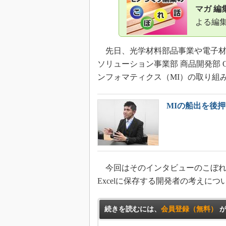
マガ 編
よる編
先日、光学材料部品事業や電子材
ソリューション事業部 商品開発部 
ンフォマティクス（MI）の取り組
MIの船出を後
今回はそのインタビューのこぼれ
Excelに保存する開発者の考えに
続きを読むには、
会員登録（無料）
が