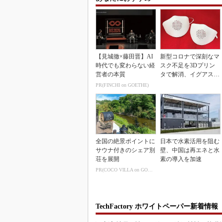
【見城徹×藤田晋】AI
新型コロナで深刻なマ
時代でも変わらない経
スク不足を3Dプリン
営者の本質
タで解消、イグアスが
3Dマスクを開発
PR(FINCHI on GOETHE)
全国の絶景ポイントに
日本で水素活用を阻む
サウナ付きのシェア別
壁、中国は再エネと水
荘を展開
素の導入を加速
PR(COCO VILLA on GOETHE)
TechFactory ホワイトペーパー新着情報