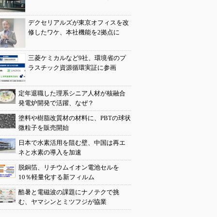
デクセリアルズが東京オフィスを改
修したワケ、本社機能を2拠点に
三菱ケミカルなど9社、環境省のプ
ラスチック資源循環実証に参画
定年退職した理系シニア人材が核融合
発電炉開発で活躍、なぜ？
塗料や樹脂改質材の材料に、PBTの球状
微粒子を販売開始
日本で水素活用を阻む壁、中国は再エ
ネと水素の導入を加速
脱銅箔、リチウムイオン電池セルを
10％軽量化する新フィルム
酷暑と電磁波の課題にナノテクで挑
む、ヤマシンとミツフジが協業