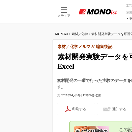
工
産
メディア
脱
つながる技術
AI×技術
MONOist
>
素材／化学
>
素材開発実験データを可視化
つながる工場
AI×設備
つながるサービ
Physical
素材／化学メルマガ 編集後記
素材開発実験データを
Excel
素材開発の一環で行った実験のデータをE
す。
2025年04月18日 12時00分 公開
印刷する
通知する
この記事