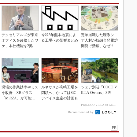
デクセリアルズが東京
令和8年熊本地震によ
定年退職した理系シニ
オフィスを改修したワ
る工場への影響まとめ
ア人材が核融合発電炉
ケ、本社機能を2拠点
開発で活躍、なぜ？
に
現場の作業効率やミス
ルネサスが高崎工場を
シェア別荘「COCO V
を改善 XRグラス
閉鎖へ、かつてはSiC
ILLA Owners」3選
「MiRZA」が可能に
デバイス生産の計画も
するピッキングDX
PR(COCO VILLA on GOETHE)
の...
Recommended by
PR