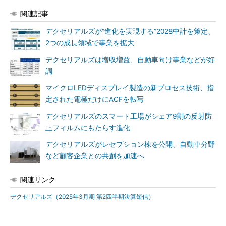
関連記事
デクセリアルズが“進化を実現する”2028中計を策定、
2つの成長領域で事業を拡大
デクセリアルズは増収増益、自動車向け事業などが好
調
マイクロLEDディスプレイ製造の新プロセス技術、指
定された電極だけにACFを転写
デクセリアルズのスマート工場がシェア9割の反射防
止フィルムにもたらす進化
デクセリアルズがレセプション棟を公開、自動車分野
など顧客企業との共創を加速へ
関連リンク
デクセリアルズ（2025年3月期 第2四半期決算短信）