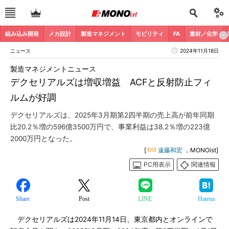
組み込み開発
メカ設計
製造マネジメント
モビリティ
FA
素材／化学
ニュース
2024年11月18日
製造マネジメントニュース
デクセリアルズは増収増益 ACFと反射防止フィ
ルムが好調
デクセリアルズは、2025年3月期第2四半期の売上高が前年同期
比20.2％増の596億3500万円で、事業利益は38.2％増の223億
2000万円となった。
[
遠藤和宏
，MONOist]
PC用表示
関連情報
Share
Post
LINE
Hatena
デクセリアルズは2024年11月14日、東京都内とオンラインで