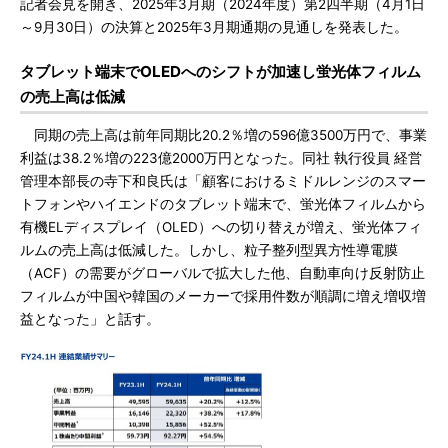
記者会見を開き、2025年3月期（2024年度）第2四半期（4月1日
～9月30日）の決算と2025年3月期通期の見通しを発表した。
タブレット端末でOLEDへのシフトが加速し蛍光体フィルム
の売上高は低減
同期の売上高は前年同期比20.2％増の596億3500万円で、事業
利益は38.2％増の223億2000万円となった。同社 執行役員 経営
管理本部長の寺下和良氏は「顧客におけるミドルレンジのスマー
トフォンやハイエンドのタブレット端末で、蛍光体フィルムから
有機ELディスプレイ（OLED）への切り替えが増え、蛍光体フィ
ルムの売上高は低減した。しかし、粒子整列型異方性導電膜
（ACF）の需要がグローバルで拡大した他、自動車向け反射防止
フィルムが中国や韓国のメーカーで採用件数が順調に増え増収増
益となった」と話す。