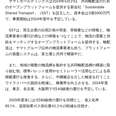
ヤマトホールディングスは2024年5月21日、共同輸配送のため
のオープンプラットフォームを提供する新会社「Sustainable
Shared Transport」（SST）を設立した。資本金は3億5000万円
で、事業開始は2024年度中を予定している。
SSTは、荷主企業の出荷計画や荷姿、荷物量などの情報と、物
流事業者の運行計画などの情報をつなぐことで、物流の需要と供
給をマッチングするオープンプラットフォームを提供する。輸配
送は、ヤマトグループ以外の物流事業者も担う。プラットフォー
ムの基盤システムは、富士通と共同で構築中だ。
また、地域の複数の物流網を集約する共同輸配送網の構築に取
り組む他、標準パレット使用やセミトレーラー活用などによる高
積載運行も推進する。さらに、中継拠点を介した輸送を行うこと
でドライバーの負担を軽減し、稼働率を向上させる。2024年度
は、東京、名古屋、大阪間で1日40線便の運行を予定している。
2025年度末には1日80線便の運行を目標とし、省人化率
65.1％、温室効果ガス排出量42.2％の削減を目指す。