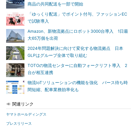
商品の共同配送を一部で開始
「ゆっくり配送」でポイント付与、ファッションEC
で試験導入
Amazon、新物流拠点にロボット3000台導入 1日最
大65万個を出荷
2024年問題解決に向けて変化する物流拠点 日本
GLPはグループ全体で取り組む
TOTOの物流センターに自動フォークリフト導入 2
台が相互連携
物流IoTソリューションの機能を強化 バース待ち時
間短縮、配車業務効率化も
関連リンク
ヤマトホールディングス
プレスリリース