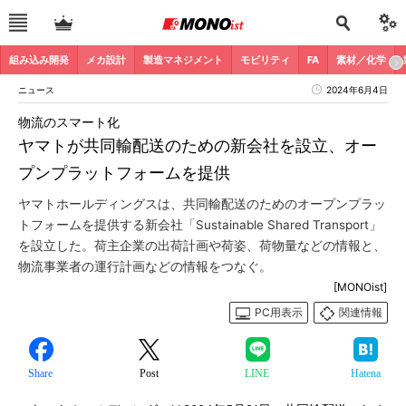
組み込み開発
メカ設計
製造マネジメント
モビリティ
FA
素材／化学
ニュース
2024年6月4日
物流のスマート化
ヤマトが共同輸配送のための新会社を設立、オー
プンプラットフォームを提供
ヤマトホールディングスは、共同輸配送のためのオープンプラッ
トフォームを提供する新会社「Sustainable Shared Transport」
を設立した。荷主企業の出荷計画や荷姿、荷物量などの情報と、
物流事業者の運行計画などの情報をつなぐ。
[MONOist]
PC用表示
関連情報
Share
Post
LINE
Hatena