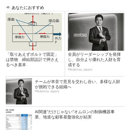
あなたにおすすめ
「取りあえずボルトで固定」
全員がリーダーシップを発揮
は禁物 締結部設計で押さえ
し、自分より優れた人財を育
るべき基本
成する
PR(dentsu Japan)
チームが本音で意見を交わし合い、多様な人財
が挑戦できる組織へ
PR(dentsu Japan)
AI関連“だけじゃない”オムロンの制御機器事
業、地道な顧客基盤強化が結実