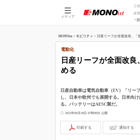
工
産
メディア
脱
つながる技術
AI×技術
MONOist
>
モビリティ
>
日産リーフが全面改良、「効
つながる工場
AI×設備
つながるサービ
Physical
電動化
日産リーフが全面改良
める
日産自動車は電気自動車（EV）「リーフ
し、日本や欧州でも展開する。日米向け
る。バッテリーはAESC製だ。
2025年06月18日 07時00分 公開
印刷する
通知する