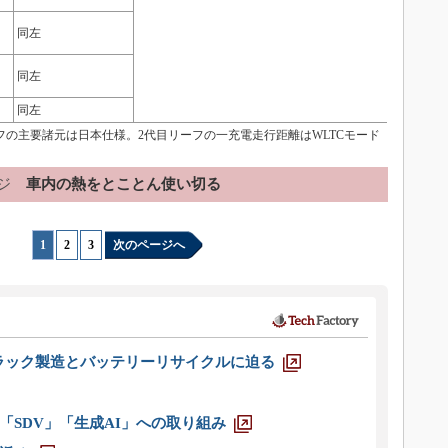
同左
同左
同左
フの主要諸元は日本仕様。2代目リーフの一充電走行距離はWLTCモード
ジ
車内の熱をとことん使い切る
1
|
2
|
3
次のページへ
ラック製造とバッテリーリサイクルに迫る
「SDV」「生成AI」への取り組み