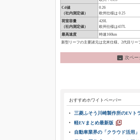
Cd値
0.26
（社内測定値）
欧州仕様は 0.25
荷室容量
420L
（社内測定値）
欧州仕様は437L
最高速度
時速160km
新型リーフの主要諸元は北米仕様。2代目リー
次ペー
→
おすすめホワイトペーパー
三菱ふそう川崎製作所のEVト
軽EVまとめ最新版
自動車業界の「クラウド活用」