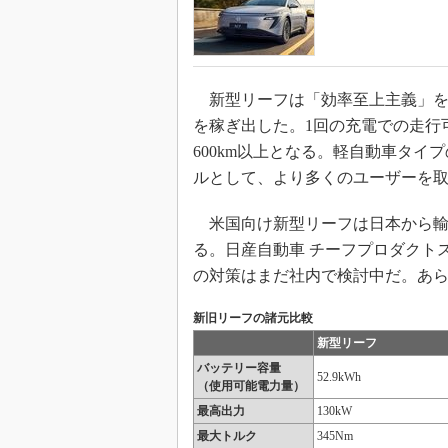
新型リーフは「効率至上主義」を
を稼ぎ出した。1回の充電での走行
600km以上となる。軽自動車タ
ルとして、より多くのユーザーを
米国向け新型リーフは日本から輸
る。日産自動車 チーフプロダクト
の対策はまだ社内で検討中だ。あ
新旧リーフの諸元比較
新型リーフ
バッテリー容量
52.9kWh
（使用可能電力量）
最高出力
130kW
最大トルク
345Nm