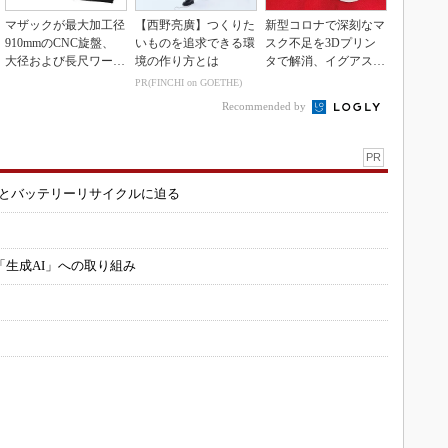
マザックが最大加工径
【西野亮廣】つくりた
新型コロナで深刻なマ
910mmのCNC旋盤、
いものを追求できる環
スク不足を3Dプリン
大径および長尺ワーク
境の作り方とは
タで解消、イグアスが
向け
3Dマスクを開発
PR(FINCHI on GOETHE)
Recommended by
PR
造とバッテリーリサイクルに迫る
「生成AI」への取り組み