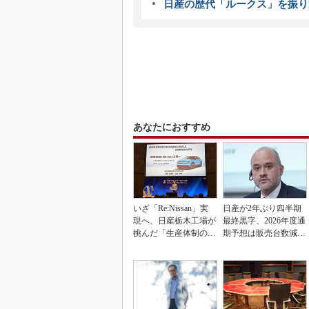
日産の歴代「ルークス」を振り
あなたにおすすめ
いざ「Re:Nissan」実
日産が2年ぶり四半期
現へ、日産栃木工場が
最終黒字、2026年度通
挑んだ「生産体制の比
期予想は販売台数減も
例化」
連結業績は維持