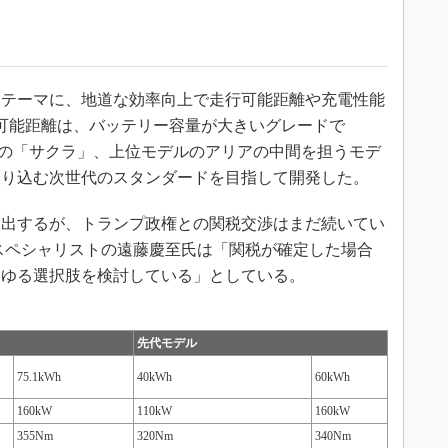
テーマに、地道な効率向上で走行可能距離や充電性能
可能距離は、バッテリー容量が大きいグレードで
イプの「サクラ」、上位モデルのアリアの中間を担うモデ
取り込む次世代のスタンダードを目指して開発した。
出するが、トランプ政権との関税交渉はまだ続いてい
スペシャリストの遠藤慶至氏は「関税が確定した場合
らゆる選択肢を検討している」としている。
先代モデル
75.1kWh
40kWh
60kWh
160kW
110kW
160kW
355Nm
320Nm
340Nm