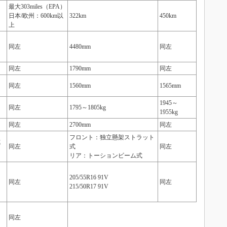
最大303miles（EPA）
日本/欧州：600km以
322km
450km
上
同左
4480mm
同左
同左
1790mm
同左
同左
1560mm
1565mm
1945～
同左
1795～1805kg
1955kg
同左
2700mm
同左
フロント：独立懸架ストラット
式
同左
式
同左
リア：トーションビーム式
205/55R16 91V
同左
同左
215/50R17 91V
同左