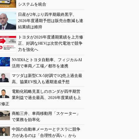
システムを統合
日産が2年ぶり四半期最終黒字、
2026年度通期予想は販売台数減も連
結業績は維持
トヨタが2026年度通期業績を上方修
正、好調なHEVは次世代電池で競争
力を強化へ
NVIDIAとトヨタ自動車、フィジカルAI
活用で車両／工場／都市を連携
マツダは新型CX-5好調で1Q売上過去最
高、協業EV投入も通期達成予想
電動化戦略見直しのホンダが四半期営
業利益で過去最高、2026年度業績も上
方修正
商船三井、車両移動用「スケーター」
で業務を効率化
中国の自動車メーカーとテスラに競争
力があるのは「合理性が高い」から