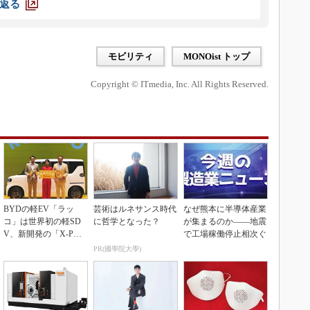
返る
モビリティ
MONOist トップ
Copyright © ITmedia, Inc. All Rights Reserved.
BYDの軽EV「ラッ
芸術はルネサンス時代
なぜ熊本に半導体産業
コ」は世界初の軽SD
に哲学となった？
が集まるのか――地震
V、新開発の「X-PAC
で工場稼働停止相次ぐ
K」に電動システ...
PR(國學院大學)