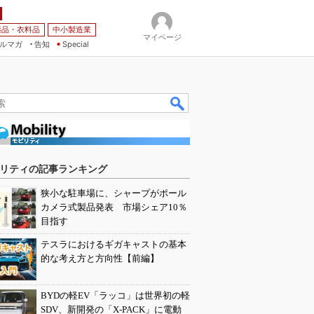
薬品・衣料品
中小製造業
マイページ
ルマガ
告知
Special
リティの記事ランキング
狭小な駐車場に、シャープがポール
カメラ式製品発表 市場シェア10％
目指す
テスラにおけるギガキャストの基本
的な考え方と方向性【前編】
BYDの軽EV「ラッコ」は世界初の軽
SDV、新開発の「X-PACK」に電動