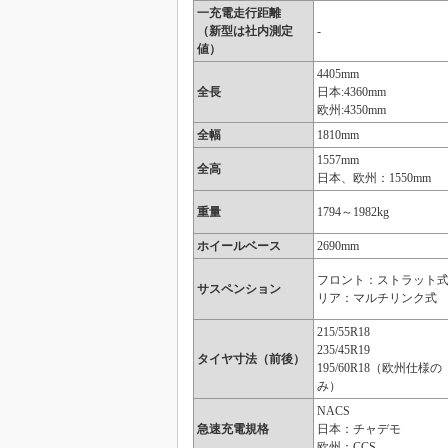
一充電走行距離
（新型は社内測定
-
値）
4405mm
全長
日本:4360mm
欧州:4350mm
全幅
1810mm
1557mm
全高
日本、欧州：1550mm
重量
1794～1982kg
ホイールベース
2690mm
フロント：ストラット
サスペンション
リア：マルチリンク式
215/55R18
235/45R19
タイヤ寸法（前後）
195/60R18（欧州仕様の
み）
NACS
急速充電規格
日本：チャデモ
欧州：CCS