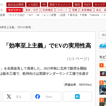
程別：
組み込み開発
メカ設計
製造マネジメント
物流
R＆D
キャリア
FA
業別：
モビリティ
素材／化学
医療機器
ロボット
電機
産業機械
食品・
炭素
サステナ設計
エッジ逆襲
品質
展示会
特集
メ
IoT
AI
ebook
伝承
組み込み開発
CEATEC
読者調査まとめ
編集後記
率至上主義」でEVの実用...
JIMTOF
保全
メカ設計
つながるクルマ
組込み/エッジ コンピューティング
ス
 AI
製造マネジメント
5G
展＆IoT/5Gソリューション展
VR／AR
FA
、「効率至上主義」でEVの実用性高
IIFES
モビリティ
フィールドサービス
国際ロボット展
素材／化学
FPGA
モビ
（1/3 ページ）
ジャパンモビリティショー
組み込み画像技術
TECHNO-FRONTIER
」を全面改良して発表した。2025年秋に北米で販売を開始
組み込みモデリング
は栃木工場で、欧州向けは英国サンダーランド工場で生産す
人テク展
Windows Embedded
スマート工場EXPO
[
齊藤由希
，
MONOist
]
車載ソフト開発
EdgeTech+
ISO26262
日本ものづくりワールド
見る
Share
無償設計ツール
AUTOMOTIVE WORLD