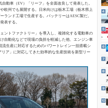
3Dプリンタ
電気自動車（EV）「リーフ」を全面改良して発表した。
産業オープンネット展
デジタルツインとCAE
本や欧州でも展開する。日米向けは栃木工場（栃木県上
ーランド工場で生産する。バッテリーはAESC製だ。
S＆OP
で発表する。
インダストリー4.0
イノベーション
ェントファクトリー」を導入し、複雑化する電動車の
製造業ビッグデータ
付け自動化などで現場の負担を軽減した他、エンジン車
の混流生産に対応するためのパワートレイン一括搭載シ
メイドインジャパン
アリア」に対応してきた効率的な生産技術を新型リー
植物工場
知財マネジメント
海外生産
グローバル設計・開発
制御セキュリティ
新型コロナへの対応