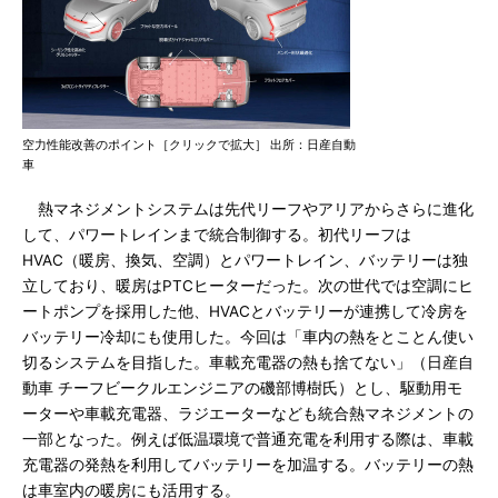
空力性能改善のポイント［クリックで拡大］ 出所：日産自動
車
熱マネジメントシステムは先代リーフやアリアからさらに進化
して、パワートレインまで統合制御する。初代リーフは
HVAC（暖房、換気、空調）とパワートレイン、バッテリーは独
立しており、暖房はPTCヒーターだった。次の世代では空調にヒ
ートポンプを採用した他、HVACとバッテリーが連携して冷房を
バッテリー冷却にも使用した。今回は「車内の熱をとことん使い
切るシステムを目指した。車載充電器の熱も捨てない」（日産自
動車 チーフビークルエンジニアの磯部博樹氏）とし、駆動用モ
ーターや車載充電器、ラジエーターなども統合熱マネジメントの
一部となった。例えば低温環境で普通充電を利用する際は、車載
充電器の発熱を利用してバッテリーを加温する。バッテリーの熱
は車室内の暖房にも活用する。