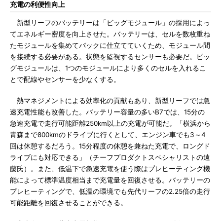
充電の利便性向上
新型リーフのバッテリーは「ビッグモジュール」の採用によっ
てエネルギー密度を向上させた。バッテリーは、セルを数枚重ね
たモジュールを集めてパックに仕立てていくため、モジュール間
を接続する必要がある。状態を監視するセンサーも必要だ。ビッ
グモジュールは、1つのモジュールにより多くのセルを入れるこ
とで配線やセンサーを少なくする。
熱マネジメントによる効率化の貢献もあり、新型リーフでは急
速充電性能も改善した。バッテリー容量の多いB7では、15分の
急速充電で走行可能距離250km以上の充電が可能だ。「横浜から
青森まで800kmのドライブに行くとして、エンジン車でも3～4
回は休憩するだろう。15分程度の休憩を兼ねた充電で、ロングド
ライブにも対応できる」（チーフプロダクトスペシャリストの遠
藤氏）。また、低温下で急速充電を使う際はプレヒーティング機
能によって標準温度相当まで充電量を回復させる。バッテリーの
プレヒーティングで、低温の環境でも先代リーフの2.25倍の走行
可能距離を回復させることができる。