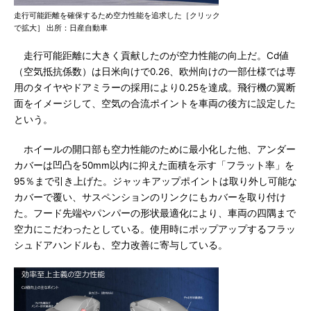
走行可能距離を確保するため空力性能を追求した［クリック
で拡大］ 出所：日産自動車
走行可能距離に大きく貢献したのが空力性能の向上だ。Cd値
（空気抵抗係数）は日米向けで0.26、欧州向けの一部仕様では専
用のタイヤやドアミラーの採用により0.25を達成。飛行機の翼断
面をイメージして、空気の合流ポイントを車両の後方に設定した
という。
ホイールの開口部も空力性能のために最小化した他、アンダー
カバーは凹凸を50mm以内に抑えた面積を示す「フラット率」を
95％まで引き上げた。ジャッキアップポイントは取り外し可能な
カバーで覆い、サスペンションのリンクにもカバーを取り付け
た。フード先端やパンパーの形状最適化により、車両の四隅まで
空力にこだわったとしている。使用時にポップアップするフラッ
シュドアハンドルも、空力改善に寄与している。