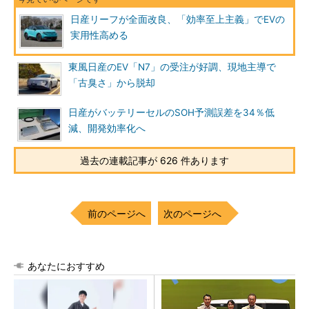
日産リーフが全面改良、「効率至上主義」でEVの
実用性高める
東風日産のEV「N7」の受注が好調、現地主導で
「古臭さ」から脱却
日産がバッテリーセルのSOH予測誤差を34％低
減、開発効率化へ
過去の連載記事が 626 件あります
前のページへ
次のページへ
あなたにおすすめ