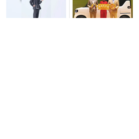
【西野亮廣】つくりたいもの
BYDの軽EV「ラッコ」は世界
を追求できる環境の作り方と
初の軽SDV、新開発の「X-PA
は
CK」に電動システ...
PR(FINCHI on GOETHE)
全員がリーダーシップを発揮し、自分より優れ
た人財を育成する
PR(dentsu Japan)
全員がリーダーシップを発揮し、自分より優れ
た人財を育成する
PR(dentsu Japan)
自律走行ロボット第2世代 連続稼働時間3.6
倍、他社製品との連携も可能