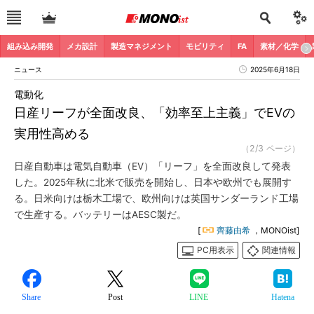
組み込み開発
メカ設計
製造マネジメント
モビリティ
FA
素材／化学
ニュース
2025年6月18日
電動化
日産リーフが全面改良、「効率至上主義」でEVの
実用性高める
（2/3 ページ）
日産自動車は電気自動車（EV）「リーフ」を全面改良して発表
した。2025年秋に北米で販売を開始し、日本や欧州でも展開す
る。日米向けは栃木工場で、欧州向けは英国サンダーランド工場
で生産する。バッテリーはAESC製だ。
[
齊藤由希
，MONOist]
PC用表示
関連情報
Share
Post
LINE
Hatena