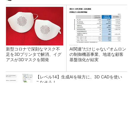
新型コロナで深刻なマスク不
AI関連“だけじゃない”オムロン
足を3Dプリンタで解消、イグ
の制御機器事業、地道な顧客
アスが3Dマスクを開発
基盤強化が結実
【レベル14】生成AIを味方に、3D CADを使い
こなそう！
SNSアカウントを着実に成長。実はみんなココ
使ってます。
PR(Dreaw合同会社)