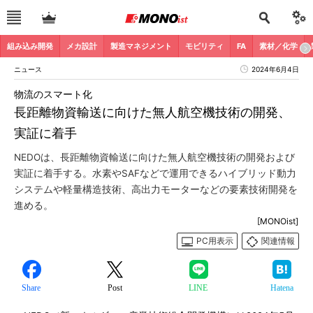
組み込み開発
メカ設計
製造マネジメント
モビリティ
FA
素材／化学
ニュース
2024年6月4日
物流のスマート化
長距離物資輸送に向けた無人航空機技術の開発、
実証に着手
NEDOは、長距離物資輸送に向けた無人航空機技術の開発および
実証に着手する。水素やSAFなどで運用できるハイブリッド動力
システムや軽量構造技術、高出力モーターなどの要素技術開発を
進める。
[MONOist]
PC用表示
関連情報
Share
Post
LINE
Hatena