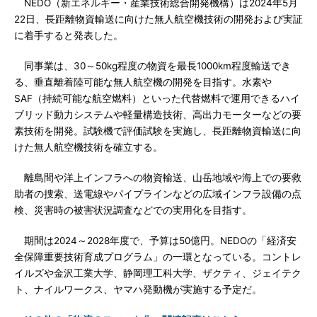
NEDO（新エネルギー・産業技術総合開発機構）は2024年5月
22日、長距離物資輸送に向けた無人航空機技術の開発および実証
に着手すると発表した。
同事業は、30～50kg程度の物資を最長1000km程度輸送でき
る、垂直離着陸可能な無人航空機の開発を目指す。水素や
SAF（持続可能な航空燃料）といった代替燃料で運用できるハイ
ブリッド動力システムや軽量構造技術、高出力モーターなどの要
素技術を開発。試験機で評価試験を実施し、長距離物資輸送に向
けた無人航空機技術を確立する。
離島間や洋上インフラへの物資輸送、山岳地域や海上での要救
助者の捜索、送電線やパイプラインなどの広域インフラ設備の点
検、災害時の被害状況調査などでの実用化を目指す。
期間は2024～2028年度で、予算は50億円。NEDOの「経済安
全保障重要技術育成プログラム」の一環となっている。コントレ
イルズや金沢工業大学、静岡理工科大学、ザクティ、ジェイテク
ト、ナイルワークス、ヤマハ発動機が実施する予定だ。