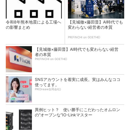
令和8年熊本地震による工場へ
【見城徹×藤田晋】AI時代でも
の影響まとめ
変わらない経営者の本質
PR(FINCHI on GOETHE)
【見城徹×藤田晋】AI時代でも変わらない経営
者の本質
PR(FINCHI on GOETHE)
SNSアカウントを着実に成長。実はみんなココ
使ってます。
PR(Dreaw合同会社)
異例ヒット？ 使い勝手にこだわったオムロン
の“オープンな”IO-Linkマスター