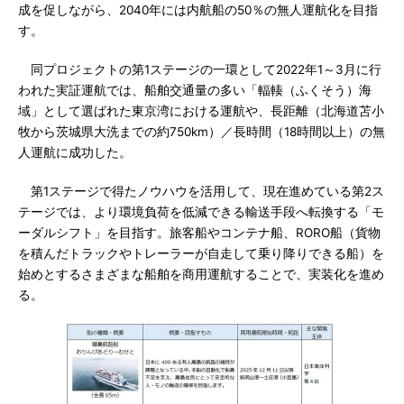
成を促しながら、2040年には内航船の50％の無人運航化を目指
す。
同プロジェクトの第1ステージの一環として2022年1～3月に行
われた実証運航では、船舶交通量の多い「輻輳（ふくそう）海
域」として選ばれた東京湾における運航や、長距離（北海道苫小
牧から茨城県大洗までの約750km）／長時間（18時間以上）の無
人運航に成功した。
第1ステージで得たノウハウを活用して、現在進めている第2ス
テージでは、より環境負荷を低減できる輸送手段へ転換する「モ
ーダルシフト」を目指す。旅客船やコンテナ船、RORO船（貨物
を積んだトラックやトレーラーが自走して乗り降りできる船）を
始めとするさまざまな船舶を商用運航することで、実装化を進め
る。