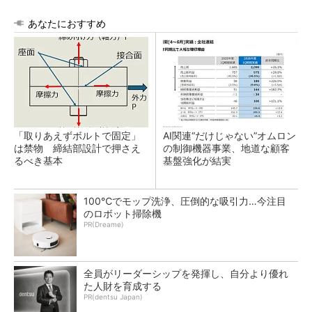
あなたにおすすめ
「取りあえずボルトで固定」
AI関連“だけじゃない”オムロン
は禁物 締結部設計で押さえ
の制御機器事業、地道な顧客
るべき基本
基盤強化が結実
100℃でモップ洗浄、圧倒的な吸引力…今注目
のロボット掃除機
PR(Dreame)
全員がリーダーシップを発揮し、自分より優れ
た人財を育成する
PR(dentsu Japan)