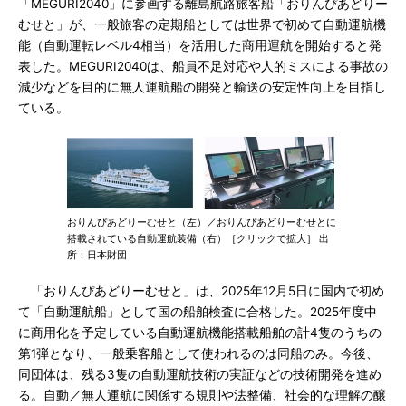
「MEGURI2040」に参画する離島航路旅客船「おりんぴあどりー
むせと」が、一般旅客の定期船としては世界で初めて自動運航機
能（自動運転レベル4相当）を活用した商用運航を開始すると発
表した。MEGURI2040は、船員不足対応や人的ミスによる事故の
減少などを目的に無人運航船の開発と輸送の安定性向上を目指し
ている。
おりんぴあどりーむせと（左）／おりんぴあどりーむせとに
搭載されている自動運航装備（右）［クリックで拡大］ 出
所：日本財団
「おりんぴあどりーむせと」は、2025年12月5日に国内で初め
て「自動運航船」として国の船舶検査に合格した。2025年度中
に商用化を予定している自動運航機能搭載船舶の計4隻のうちの
第1弾となり、一般乗客船として使われるのは同船のみ。今後、
同団体は、残る3隻の自動運航技術の実証などの技術開発を進め
る。自動／無人運航に関係する規則や法整備、社会的な理解の醸