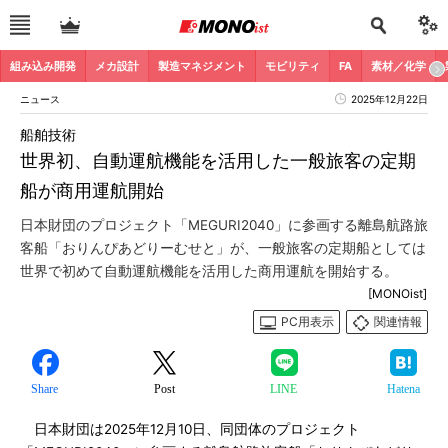
組み込み開発
メカ設計
製造マネジメント
モビリティ
FA
素材／化学
ニュース
2025年12月22日
船舶技術
世界初、自動運航機能を活用した一般旅客の定期
船が商用運航開始
日本財団のプロジェクト「MEGURI2040」に参画する離島航路旅
客船「おりんぴあどりーむせと」が、一般旅客の定期船としては
世界で初めて自動運航機能を活用した商用運航を開始する。
[MONOist]
PC用表示
関連情報
Share
Post
LINE
Hatena
日本財団は2025年12月10日、同団体のプロジェクト