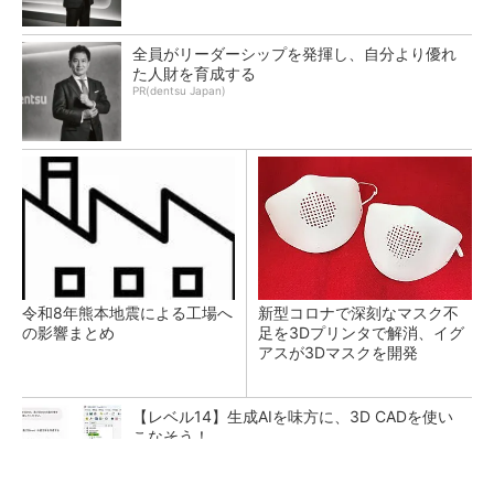
全員がリーダーシップを発揮し、自分より優れ
た人財を育成する
PR(dentsu Japan)
令和8年熊本地震による工場へ
新型コロナで深刻なマスク不
の影響まとめ
足を3Dプリンタで解消、イグ
アスが3Dマスクを開発
【レベル14】生成AIを味方に、3D CADを使い
こなそう！