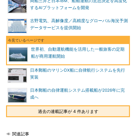
商船三井と日本IBM、船舶運航の意思決定を高度化
するAIプラットフォームを開発
古野電気、高解像度／高精度なグローバル海況予測
データサービスを提供開始
世界初、自動運航機能を活用した一般旅客の定期
船が商用運航開始
日本郵船のマリンDX船に自律航行システムを先行
実装
日本郵船の自律運航システム搭載船が2026年に完
成へ
過去の連載記事が 4 件あります
関連記事