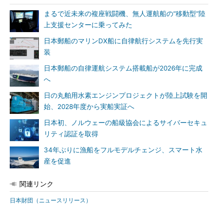
まるで近未来の複座戦闘機、無人運航船の“移動型”陸
上支援センターに乗ってみた
日本郵船のマリンDX船に自律航行システムを先行実
装
日本郵船の自律運航システム搭載船が2026年に完成
へ
日の丸舶用水素エンジンプロジェクトが陸上試験を開
始、2028年度から実船実証へ
日本初、ノルウェーの船級協会によるサイバーセキュ
リティ認証を取得
34年ぶりに漁船をフルモデルチェンジ、スマート水
産を促進
関連リンク
日本財団（ニュースリリース）