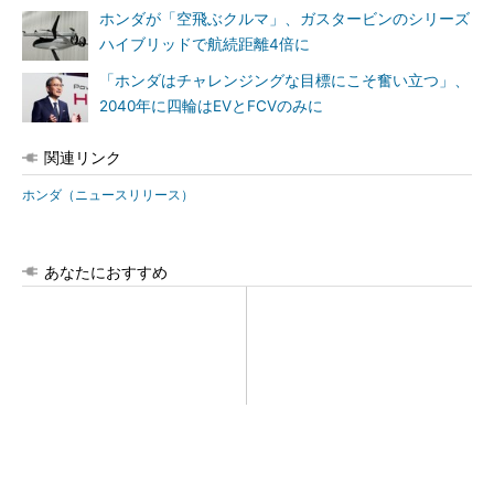
ホンダが「空飛ぶクルマ」、ガスタービンのシリーズ
ハイブリッドで航続距離4倍に
「ホンダはチャレンジングな目標にこそ奮い立つ」、
2040年に四輪はEVとFCVのみに
関連リンク
ホンダ（ニュースリリース）
あなたにおすすめ
【西野亮廣】つくりたいもの
シェア別荘「COCO VILLA O
を追求できる環境の作り方と
wners」3選
は