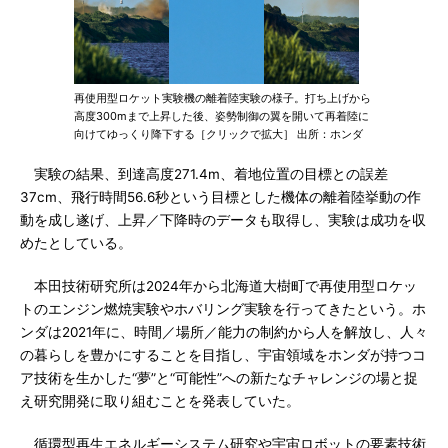
再使用型ロケット実験機の離着陸実験の様子。打ち上げから
高度300mまで上昇した後、姿勢制御の翼を開いて再着陸に
向けてゆっくり降下する［クリックで拡大］ 出所：ホンダ
実験の結果、到達高度271.4m、着地位置の目標との誤差
37cm、飛行時間56.6秒という目標とした機体の離着陸挙動の作
動を成し遂げ、上昇／下降時のデータも取得し、実験は成功を収
めたとしている。
本田技術研究所は2024年から北海道大樹町で再使用型ロケッ
トのエンジン燃焼実験やホバリング実験を行ってきたという。ホ
ンダは2021年に、時間／場所／能力の制約から人を解放し、人々
の暮らしを豊かにすることを目指し、宇宙領域をホンダが持つコ
ア技術を生かした“夢”と“可能性”への新たなチャレンジの場と捉
え研究開発に取り組むことを発表していた。
循環型再生エネルギーシステム研究や宇宙ロボットの要素技術