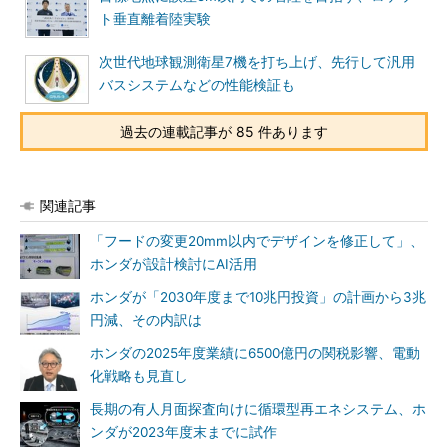
ト垂直離着陸実験
次世代地球観測衛星7機を打ち上げ、先行して汎用
バスシステムなどの性能検証も
過去の連載記事が 85 件あります
関連記事
「フードの変更20mm以内でデザインを修正して」、
ホンダが設計検討にAI活用
ホンダが「2030年度まで10兆円投資」の計画から3兆
円減、その内訳は
ホンダの2025年度業績に6500億円の関税影響、電動
化戦略も見直し
長期の有人月面探査向けに循環型再エネシステム、ホ
ンダが2023年度末までに試作