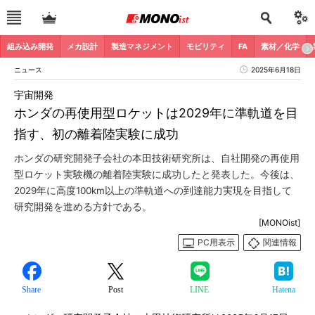
組み込み開発
メカ設計
製造マネジメント
モビリティ
FA
素材／化学
ニュース
2025年6月18日
宇宙開発
ホンダの再使用型ロケットは2029年に準軌道を目
指す、初の離着陸実験に成功
ホンダの研究開発子会社の本田技術研究所は、自社開発の再使用
型ロケット実験機の離着陸実験に成功したと発表した。今後は、
2029年に高度100km以上の準軌道への到達能力実現を目指して
研究開発を進める方針である。
[MONOist]
PC用表示
関連情報
Share
Post
LINE
Hatena