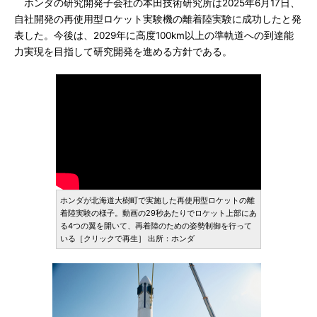
ホンダの研究開発子会社の本田技術研究所は2025年6月17日、
自社開発の再使用型ロケット実験機の離着陸実験に成功したと発
表した。今後は、2029年に高度100km以上の準軌道への到達能
力実現を目指して研究開発を進める方針である。
ホンダが北海道大樹町で実施した再使用型ロケットの離
着陸実験の様子。動画の29秒あたりでロケット上部にあ
る4つの翼を開いて、再着陸のための姿勢制御を行って
いる［クリックで再生］ 出所：ホンダ