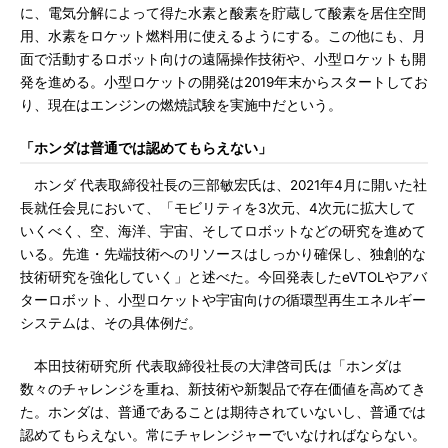
に、電気分解によって得た水素と酸素を貯蔵して酸素を居住空間
用、水素をロケット燃料用に使えるようにする。この他にも、月
面で活動するロボット向けの遠隔操作技術や、小型ロケットも開
発を進める。小型ロケットの開発は2019年末からスタートしてお
り、現在はエンジンの燃焼試験を実施中だという。
「ホンダは普通では認めてもらえない」
ホンダ 代表取締役社長の三部敏宏氏は、2021年4月に開いた社
長就任会見において、「モビリティを3次元、4次元に拡大して
いくべく、空、海洋、宇宙、そしてロボットなどの研究を進めて
いる。先進・先端技術へのリソースはしっかり確保し、独創的な
技術研究を強化していく」と述べた。今回発表したeVTOLやアバ
ターロボット、小型ロケットや宇宙向けの循環型再生エネルギー
システムは、その具体例だ。
本田技術研究所 代表取締役社長の大津啓司氏は「ホンダは
数々のチャレンジを重ね、新技術や新製品で存在価値を高めてき
た。ホンダは、普通であることは期待されていないし、普通では
認めてもらえない。常にチャレンジャーでいなければならない。