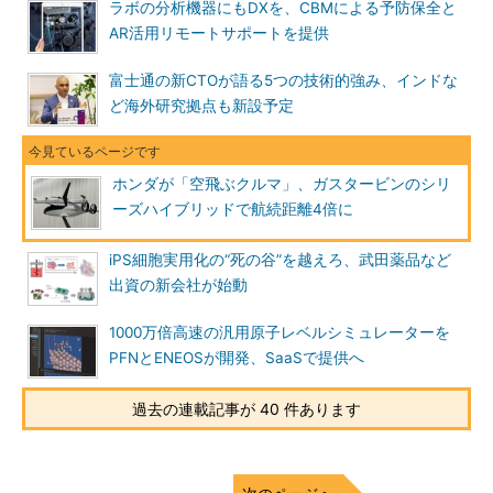
ラボの分析機器にもDXを、CBMによる予防保全と
AR活用リモートサポートを提供
富士通の新CTOが語る5つの技術的強み、インドな
ど海外研究拠点も新設予定
ホンダが「空飛ぶクルマ」、ガスタービンのシリ
ーズハイブリッドで航続距離4倍に
iPS細胞実用化の“死の谷”を越えろ、武田薬品など
出資の新会社が始動
1000万倍高速の汎用原子レベルシミュレーターを
PFNとENEOSが開発、SaaSで提供へ
過去の連載記事が 40 件あります