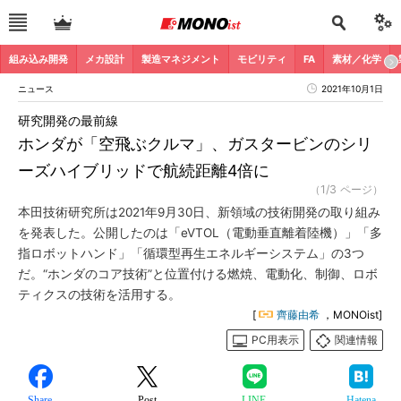
組み込み開発
メカ設計
製造マネジメント
モビリティ
FA
素材／化学
ニュース
2021年10月1日
研究開発の最前線
ホンダが「空飛ぶクルマ」、ガスタービンのシリ
ーズハイブリッドで航続距離4倍に
（1/3 ページ）
本田技術研究所は2021年9月30日、新領域の技術開発の取り組み
を発表した。公開したのは「eVTOL（電動垂直離着陸機）」「多
指ロボットハンド」「循環型再生エネルギーシステム」の3つ
だ。“ホンダのコア技術”と位置付ける燃焼、電動化、制御、ロボ
ティクスの技術を活用する。
[
齊藤由希
，MONOist]
PC用表示
関連情報
Share
Post
LINE
Hatena