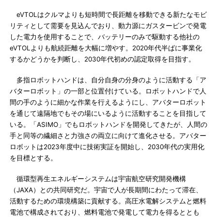
eVTOLはクルマよりも短時間で長距離を移動できる新たなモビ
リティとして需要を見込んでおり、動力源にガスタービンで発電
した電力を使用することで、バッテリーのみで駆動する他社の
eVTOLよりも航続距離を大幅に増やす。2020年代半ばに事業化
するかどうかを判断し、2030年代初めの認定取得を目指す。
多指ロボットハンドは、自分自身の分身のように活動する「ア
バターロボット」の一部と位置付けている。ロボットハンドで人
間の手のように細かな作業を行えるようにし、アバターロボット
を通じて遠隔地でもその場にいるように活動することを目指して
いる。「ASIMO」でもロボットハンドを開発してきたが、人間の
手と同等の繊細さと力強さの両立に向けて進化させる。アバター
ロボットは2023年度中に技術実証を開始し、2030年代の実用化
を目標とする。
循環型再生エネルギーシステムは宇宙航空研究開発機構
（JAXA）との共同研究だ。宇宙で人が長期間にわたって滞在、
活動するための環境構築に貢献する。高圧水電解システムと燃料
電池で構成されており、燃料電池で発電して電力を得るととも