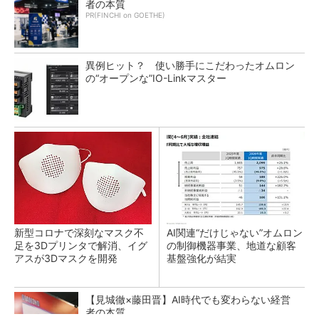
者の本質
PR(FINCHI on GOETHE)
異例ヒット？ 使い勝手にこだわったオムロン
の“オープンな”IO-Linkマスター
新型コロナで深刻なマスク不
AI関連“だけじゃない”オムロン
足を3Dプリンタで解消、イグ
の制御機器事業、地道な顧客
アスが3Dマスクを開発
基盤強化が結実
【見城徹×藤田晋】AI時代でも変わらない経営
者の本質