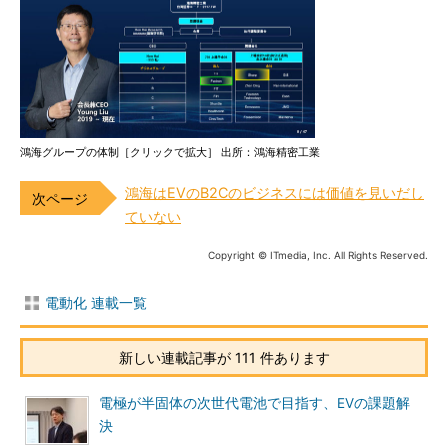
鴻海グループの体制［クリックで拡大］ 出所：鴻海精密工業
鴻海はEVのB2Cのビジネスには価値を見いだし
ていない
Copyright © ITmedia, Inc. All Rights Reserved.
電動化 連載一覧
新しい連載記事が 111 件あります
電極が半固体の次世代電池で目指す、EVの課題解
決