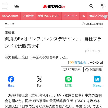
組み込み開発
メカ設計
製造マネジメント
モビリティ
FA
素材／化学
ニュース
2025年4月10日
電動化
鴻海のEVは「レファレンスデザイン」、自社ブラ
ンドでは販売せず
（1/3 ページ）
鴻海精密工業はEV事業の説明会を開いた。
[
齊藤由希
，MONOist]
PC用表示
関連情報
Share
Post
LINE
Hatena
鴻海精密工業は2025年4月9日、EV（電気自動車）事業の説明
会を開いた。同社でEV事業の最高戦略責任者（CSO）を務める
関潤氏は「日本ではまだ鴻海の知名度が低い。事業についてよく