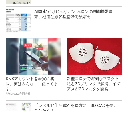
AI関連“だけじゃない”オムロンの制御機器事
業、地道な顧客基盤強化が結実
SNSアカウントを着実に成
新型コロナで深刻なマスク不
長。実はみんなココ使ってま
足を3Dプリンタで解消、イグ
す。
アスが3Dマスクを開発
PR(Dreaw合同会社)
【レベル14】生成AIを味方に、3D CADを使い
こなそう！