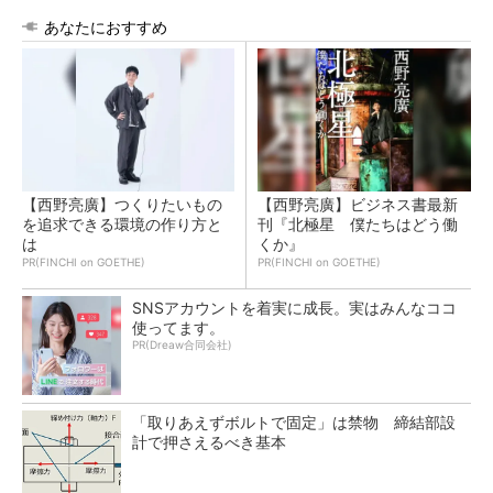
あなたにおすすめ
【西野亮廣】つくりたいもの
【西野亮廣】ビジネス書最新
を追求できる環境の作り方と
刊『北極星 僕たちはどう働
は
くか』
PR(FINCHI on GOETHE)
PR(FINCHI on GOETHE)
SNSアカウントを着実に成長。実はみんなココ
使ってます。
PR(Dreaw合同会社)
「取りあえずボルトで固定」は禁物 締結部設
計で押さえるべき基本