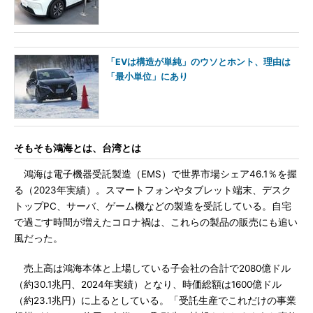
「EVは構造が単純」のウソとホント、理由は
「最小単位」にあり
そもそも鴻海とは、台湾とは
鴻海は電子機器受託製造（EMS）で世界市場シェア46.1％を握
る（2023年実績）。スマートフォンやタブレット端末、デスク
トップPC、サーバ、ゲーム機などの製造を受託している。自宅
で過ごす時間が増えたコロナ禍は、これらの製品の販売にも追い
風だった。
売上高は鴻海本体と上場している子会社の合計で2080億ドル
（約30.1兆円、2024年実績）となり、時価総額は1600億ドル
（約23.1兆円）に上るとしている。「受託生産でこれだけの事業