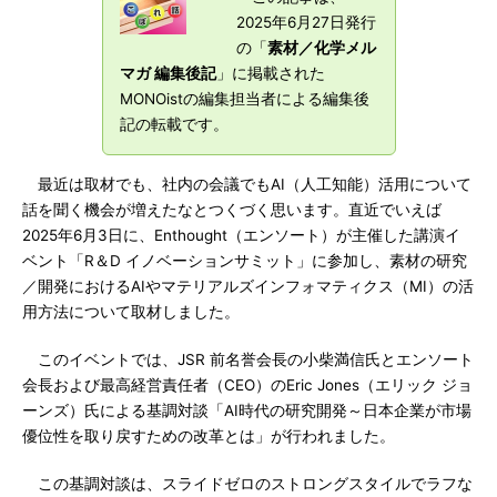
2025年6月27日発行
の「
素材／化学メル
マガ 編集後記
」に掲載された
MONOistの編集担当者による編集後
記の転載です。
最近は取材でも、社内の会議でもAI（人工知能）活用について
話を聞く機会が増えたなとつくづく思います。直近でいえば
2025年6月3日に、Enthought（エンソート）が主催した講演イ
ベント「R＆D イノベーションサミット」に参加し、素材の研究
／開発におけるAIやマテリアルズインフォマティクス（MI）の活
用方法について取材しました。
このイベントでは、JSR 前名誉会長の小柴満信氏とエンソート
会長および最高経営責任者（CEO）のEric Jones（エリック ジョ
ーンズ）氏による基調対談「AI時代の研究開発～日本企業が市場
優位性を取り戻すための改革とは」が行われました。
この基調対談は、スライドゼロのストロングスタイルでラフな