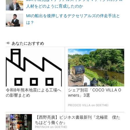
人材をどのように育成したのか
MIの船出を後押しするデクセリアルズの伴走手法と
は？
あなたにおすすめ
令和8年熊本地震による工場へ
シェア別荘「COCO VILLA O
の影響まとめ
wners」3選
PR(COCO VILLA on GOETHE)
【西野亮廣】ビジネス書最新刊『北極星 僕た
ちはどう働くか』
PR(FINCHI on GOETHE)