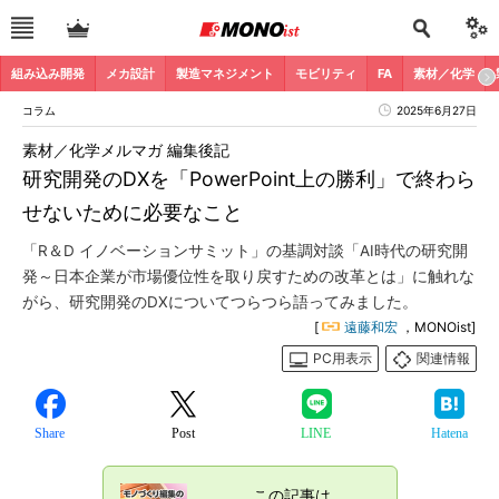
組み込み開発
メカ設計
製造マネジメント
モビリティ
FA
素材／化学
コラム
2025年6月27日
素材／化学メルマガ 編集後記
研究開発のDXを「PowerPoint上の勝利」で終わら
せないために必要なこと
「R＆D イノベーションサミット」の基調対談「AI時代の研究開
発～日本企業が市場優位性を取り戻すための改革とは」に触れな
がら、研究開発のDXについてつらつら語ってみました。
[
遠藤和宏
，MONOist]
PC用表示
関連情報
Share
Post
LINE
Hatena
この記事は、