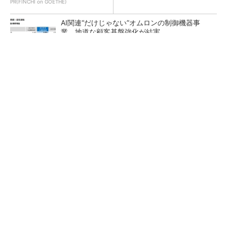
PR(FINCHI on GOETHE)
AI関連“だけじゃない”オムロンの制御機器事
業、地道な顧客基盤強化が結実
【レベル14】生成AIを味方に、3D CADを使い
こなそう！
「取りあえずボルトで固定」は禁物 締結部設
計で押さえるべき基本