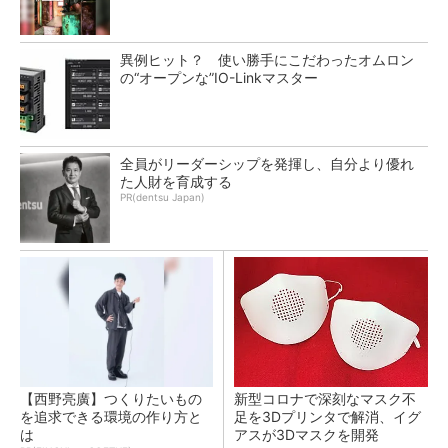
異例ヒット？ 使い勝手にこだわったオムロン
の“オープンな”IO-Linkマスター
全員がリーダーシップを発揮し、自分より優れ
た人財を育成する
PR(dentsu Japan)
【西野亮廣】つくりたいもの
新型コロナで深刻なマスク不
を追求できる環境の作り方と
足を3Dプリンタで解消、イグ
は
アスが3Dマスクを開発