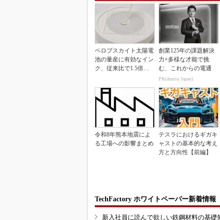
ペロブスカイト太陽電
創業125年の課題解決
池の量産に有効なイン
力×多様な才能で挑
ク、従来比で1.5倍の
む、これからの電通
性能向上
PR(dentsu Japan)
令和8年熊本地震によ
テスラにおけるギガキ
る工場への影響まとめ
ャストの基本的な考え
方と方向性【前編】
TechFactory ホワイトペーパー新着情報
新入社員に読んで欲しい鉄鋼材料の基礎知識