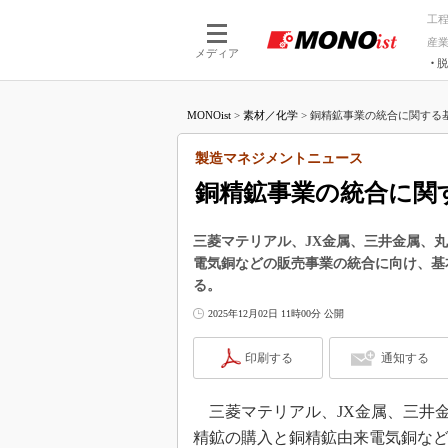
工
産
メディア
脱
つながる技術
AI×技術
MONOist
>
素材／化学
>
銅精鉱事業の統合に関する基
つながる工場
AI×設備
つながるサービ
Physical
製造マネジメントニュース
銅精鉱事業の統合に関
三菱マテリアル、JX金属、三井金属、
電気銅などの販売事業の統合に向け、基
る。
2025年12月02日 11時00分 公開
印刷する
通知する
三菱マテリアル、JX金属、三井金属
精鉱の購入と銅精鉱由来電気銅な