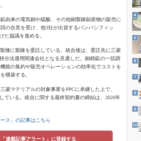
3Dプリンタ
る。
産業オープンネット展
デジタルツインとCAE
鉱由来の電気銅や硫酸、その他銅製錬副産物の販売に
S＆OP
回の合意を受け、他3社が出資するパンパシフィッ
インダストリー4.0
向けた協議を進める。
イノベーション
比製煉に製錬を委託している。統合後は、委託先に三菱
製造業ビッグデータ
の持分法適用関連会社となる見通しだ。銅精鉱の一括調
メイドインジャパン
通機能の集約や販売オペレーションの効率化でコストを
植物工場
制を構築する。
知財マネジメント
菱マテリアルの対象事業をPPCに承継した上で、
海外生産
している。統合に関する最終契約書の締結は、2026年
グローバル設計・開発
制御セキュリティ
新型コロナへの対応
ュース」の記事はこちら
を「連載記事アラート」に登録する