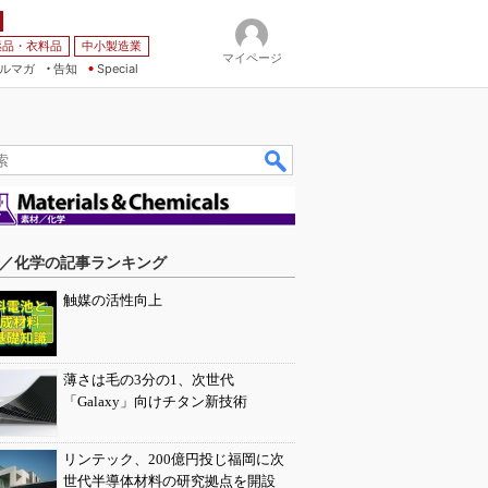
薬品・衣料品
中小製造業
マイページ
ルマガ
告知
Special
／化学の記事ランキング
触媒の活性向上
薄さは毛の3分の1、次世代
「Galaxy」向けチタン新技術
リンテック、200億円投じ福岡に次
世代半導体材料の研究拠点を開設