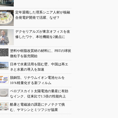
定年退職した理系シニア人材が核融
合発電炉開発で活躍、なぜ？
デクセリアルズが東京オフィスを改
修したワケ、本社機能を2拠点に
塗料や樹脂改質材の材料に、PBTの球状
微粒子を販売開始
日本で水素活用を阻む壁、中国は再エ
ネと水素の導入を加速
脱銅箔、リチウムイオン電池セルを
10％軽量化する新フィルム
ペロブスカイト太陽電池の量産に有効
なインク、従来比で1.5倍の性能向上
酷暑と電磁波の課題にナノテクで挑
む、ヤマシンとミツフジが協業