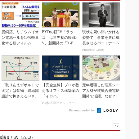
脱銅箔、リチウムイオ
BYDの軽EV「ラッ
現状を疑い問いかける
ン電池セルを10％軽量
コ」は世界初の軽SD
姿勢で、事業を共に成
化する新フィルム
V、新開発の「X-PAC
長させるパートナーへ
K」に電動システ...
PR(dentsu Japan)
「取りあえずボルトで
【完全無料】プロが教
定年退職した理系シニ
固定」は禁物 締結部
えるオフィス構築案の
ア人材が核融合発電炉
設計で押さえるべき基
「イロハ」
開発で活躍、なぜ？
本
PR(株式会社アルファーテクノ)
Recommended by
PR
まとめ（Part3）