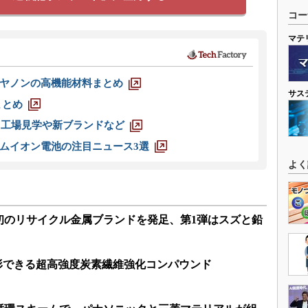
コー
マテ
ヤノンの高機能材料まとめ
サス
まとめ
選 工場見学や新ブランドなど
ムイオン電池の注目ニュース3選
よく
初のリサイクル金属ブランドを発足、第1弾はスズと鉛
成形できる超高強度炭素繊維強化コンパウンド