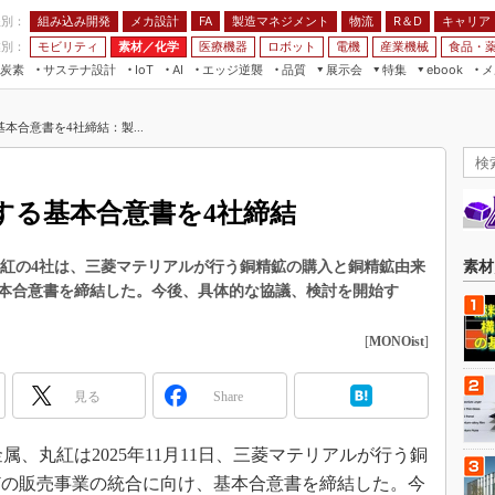
程別：
組み込み開発
メカ設計
製造マネジメント
物流
R＆D
キャリア
FA
業別：
モビリティ
素材／化学
医療機器
ロボット
電機
産業機械
食品・
炭素
サステナ設計
エッジ逆襲
品質
展示会
特集
メ
IoT
AI
ebook
伝承
組み込み開発
CEATEC
読者調査まとめ
編集後記
本合意書を4社締結：製...
JIMTOF
保全
メカ設計
つながるクルマ
組込み/エッジ コンピューティング
ス
 AI
製造マネジメント
5G
展＆IoT/5Gソリューション展
VR／AR
FA
する基本合意書を4社締結
IIFES
モビリティ
フィールドサービス
国際ロボット展
素材／化学
FPGA
丸紅の4社は、三菱マテリアルが行う銅精鉱の購入と銅精鉱由来
素材
ジャパンモビリティショー
本合意書を締結した。今後、具体的な協議、検討を開始す
組み込み画像技術
TECHNO-FRONTIER
組み込みモデリング
[
MONOist
]
人テク展
Windows Embedded
スマート工場EXPO
見る
Share
車載ソフト開発
EdgeTech+
ISO26262
日本ものづくりワールド
、丸紅は2025年11月11日、三菱マテリアルが行う銅
無償設計ツール
どの販売事業の統合に向け、基本合意書を締結した。今
AUTOMOTIVE WORLD