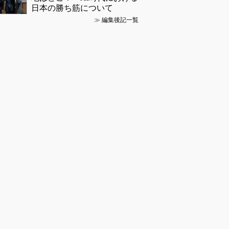
日本の勝ち筋について
≫
編集後記一覧