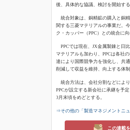
後、具体的な協議、検討を開始す
統合対象は、銅精鉱の購入と銅精
関する三菱マテリアルの事業だ。今
ク・カッパー（PPC）との統合に
PPCでは現在、JX金属製錬と日
マテリアルも加わり、PPCは各社
達により国際競争力を強化し、共
削減して収益を維持、向上する体
統合方法は、会社分割などにより三
PPCが設立する新会社に承継を予定
3月末頃をめどとする。
⇒その他の「製造マネジメントニ
この連載