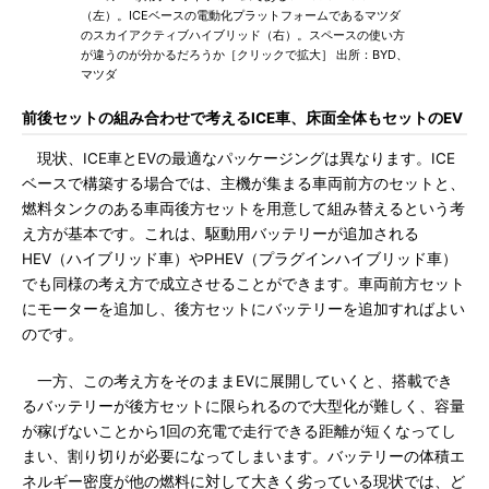
（左）。ICEベースの電動化プラットフォームであるマツダ
のスカイアクティブハイブリッド（右）。スペースの使い方
が違うのが分かるだろうか［クリックで拡大］ 出所：BYD、
マツダ
前後セットの組み合わせで考えるICE車、床面全体もセットのEV
現状、ICE車とEVの最適なパッケージングは異なります。ICE
ベースで構築する場合では、主機が集まる車両前方のセットと、
燃料タンクのある車両後方セットを用意して組み替えるという考
え方が基本です。これは、駆動用バッテリーが追加される
HEV（ハイブリッド車）やPHEV（プラグインハイブリッド車）
でも同様の考え方で成立させることができます。車両前方セット
にモーターを追加し、後方セットにバッテリーを追加すればよい
のです。
一方、この考え方をそのままEVに展開していくと、搭載でき
るバッテリーが後方セットに限られるので大型化が難しく、容量
が稼げないことから1回の充電で走行できる距離が短くなってし
まい、割り切りが必要になってしまいます。バッテリーの体積エ
ネルギー密度が他の燃料に対して大きく劣っている現状では、ど