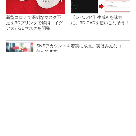
新型コロナで深刻なマスク不
【レベル14】生成AIを味方
足を3Dプリンタで解消、イグ
に、3D CADを使いこなそう！
アスが3Dマスクを開発
SNSアカウントを着実に成長。実はみんなココ
使ってます。
PR(Dreaw合同会社)
令和8年熊本地震による工場への影響まとめ
狭小な駐車場に、シャープがポールカメラ式製
品発表 市場シェア10％目指す