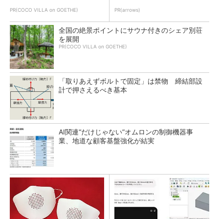
PR(COCO VILLA on GOETHE)
PR(arrows)
全国の絶景ポイントにサウナ付きのシェア別荘
を展開
PR(COCO VILLA on GOETHE)
「取りあえずボルトで固定」は禁物 締結部設
計で押さえるべき基本
AI関連“だけじゃない”オムロンの制御機器事
業、地道な顧客基盤強化が結実