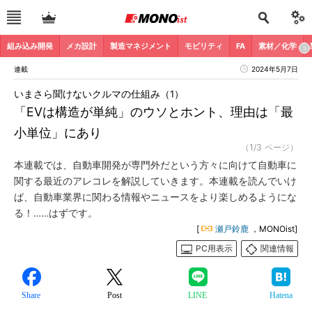
組み込み開発
メカ設計
製造マネジメント
モビリティ
FA
素材／化学
連載
2024年5月7日
いまさら聞けないクルマの仕組み（1）
「EVは構造が単純」のウソとホント、理由は「最
小単位」にあり
（1/3 ページ）
本連載では、自動車開発が専門外だという方々に向けて自動車に
関する最近のアレコレを解説していきます。本連載を読んでいけ
ば、自動車業界に関わる情報やニュースをより楽しめるようにな
る！……はずです。
[
瀬戸鈴鹿
，MONOist]
PC用表示
関連情報
Share
Post
LINE
Hatena