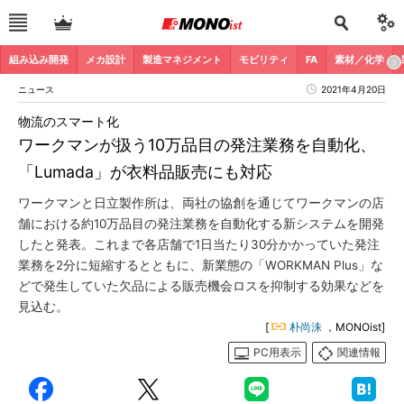
組み込み開発
メカ設計
製造マネジメント
モビリティ
FA
素材／化学
ニュース
2021年4月20日
物流のスマート化
ワークマンが扱う10万品目の発注業務を自動化、
「Lumada」が衣料品販売にも対応
ワークマンと日立製作所は、両社の協創を通じてワークマンの店
舗における約10万品目の発注業務を自動化する新システムを開発
したと発表。これまで各店舗で1日当たり30分かかっていた発注
業務を2分に短縮するとともに、新業態の「WORKMAN Plus」な
どで発生していた欠品による販売機会ロスを抑制する効果などを
見込む。
[
朴尚洙
，MONOist]
PC用表示
関連情報