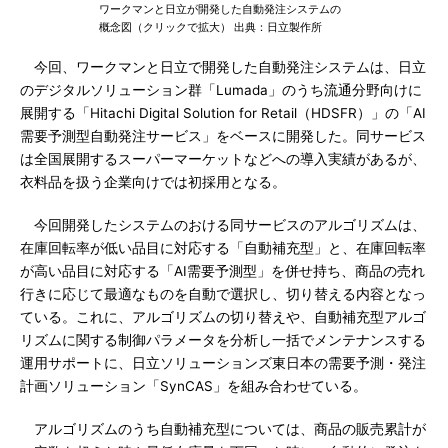
ワークマンと日立が開発した自動発注システムの
概念図（クリックで拡大） 出典：日立製作所
今回、ワークマンと日立で開発した自動発注システムは、日立
のデジタルソリューション群「Lumada」のうち流通分野向けに
展開する「Hitachi Digital Solution for Retail（HDSFR）」の「AI
需要予測型自動発注サービス」をベースに開発した。同サービス
は全国展開するスーパーマーケットなどへの導入実績があるが、
衣料品を扱う企業向けでは初採用となる。
今回開発したシステムのおける同サービスのアルゴリズムは、
在庫回転率が低い品目に対応する「自動補充型」と、在庫回転率
が高い品目に対応する「AI需要予測型」を併せ持ち、商品の売れ
行きに応じて最適なものを自動で選択し、切り替える内容となっ
ている。これに、アルゴリズムの切り替えや、自動補充型アルゴ
リズムに関する制御パラメータを分析し一括でメンテナンスする
運用サポートに、日立ソリューションズ東日本の需要予測・発注
計画ソリューション「SynCAS」を組み合わせている。
アルゴリズムのうち自動補充型については、商品の販売累計が