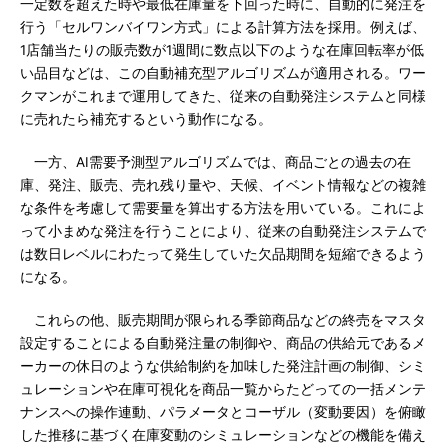
一定数を超えた時や最低在庫量を下回った時に、自動的に発注を
行う「セルワンバイワン方式」による計算方法を採用。例えば、
1店舗当たりの販売数が1週間に数点以下のような在庫回転率が低
い品目などは、この自動補充型アルゴリズムが適用される。ワー
クマンがこれまで運用してきた、従来の自動発注システムと同様
に売れたら補充するという動作になる。
一方、AI需要予測型アルゴリズムでは、商品ごとの過去の在
庫、発注、販売、売れ残り量や、天候、イベント情報などの複雑
な条件を考慮して需要量を算出する方法を用いている。これによ
って小まめな発注を行うことにより、従来の自動発注システムで
は数日レベルにわたって発生していた欠品期間を短縮できるよう
になる。
これらの他、販売期間が限られる季節商品などの終売をマスタ
設定することによる自動発注量の制御や、商品の供給元であるメ
ーカーの休日のような供給制約を加味した発注計画の制御、シミ
ュレーションや在庫可視化を商品一覧からたどっての一括メンテ
ナンスへの操作連動、パラメータとコーザル（変動要因）を俯瞰
した推移に基づく在庫変動のシミュレーションなどの機能を備え