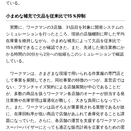
ている。
小まめな補充で欠品を従来比で15％抑制
実際に、ワークマンの3店舗、31品目を対象に開発システムの
シミュレーションを行ったところ、現状の店舗棚割に即した平均
在庫量を維持しながら、小まめな補充によって欠品を従来比で
15％抑制できることが確認できた。また、先述した発注業務にか
かる時間の30分から2分への短縮もこのシミュレーションで確認
している。
ワークマンは、さまざまな現場で用いられる作業服の専門店と
して事業を展開してきた。同社事業の特徴の一つが、直営店では
ない、フランチャイズ契約による店舗展開が中心であることだ
が、多数の商品を扱うワークマン各店舗のオーナーが担当する発
注業務や在庫管理は最適化が難しく、大きな負荷にもなってい
た。また、ワークマンは品ぞろえが重要視される業態であるが故
に、在庫回転率が低い商品で店舗があふれて倉庫化することも課
題になっていた。さらに、各店舗の運営を支援するワークマンの
スーパーバイザーにとっても適正な販売計画を立案するための需