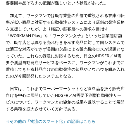
要要因や品ぞろえの把握が難しいという状況があった。
加えて、ワークマンでは既存業態の店舗で重視される在庫回転
率が低い商品に対応する自動発注システムにより店舗の発注業務
を支援していたが、より幅広い顧客層への訴求を目指す
「WORKMAN Plus」や「ワークマン女子」といった新業態店舗
で、既存店とは異なる売れ行きを示す商品に対して同システムで
は適正な対応ができず長期の欠品による販売機会ロスが課題とな
っていた。これらの課題に対応するため、日立のHDSFR／AI需
要予測型自動発注サービスをベースに、ワークマンがこれまでに
蓄積してきた衣料品向けの自動発注の知見やノウハウを組み入れ
たのが今回開発したシステムとなる。
日立は、これまでスーパーマーケットなど食料品を扱う販売店
向けを中心に展開していたHDSFR／AI需要予測型自動発注サー
ビスについて、ワークマンとの協創の成果を反映することで展開
する業種を拡大させていく方針である。
⇒その他の「物流のスマート化」の記事はこちら