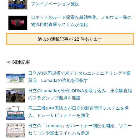
プンイノベーション施設
ロボットのルート探索を超効率化、ノルウェー発の
物流自動倉庫システムが進化
過去の連載記事が 22 件あります
関連記事
日立が1兆円規模で米デジタルエンジニアリング企業
買収、Lumadaの強化を目指す
日立のLumadaが外部のDNAを取り込み、東京駅直結
のフラグシップ拠点を開設
不二工機の中国法人が日立の製造管理システムを導
入、トレーサビリティーを強化
日立の「Lumada」がパートナー制度を開始、ソニー
セミコンや富士フイルムも参加