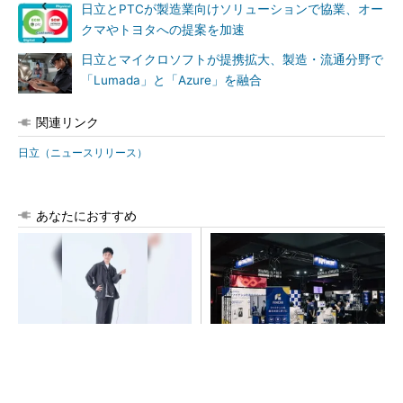
日立とPTCが製造業向けソリューションで協業、オー
クマやトヨタへの提案を加速
日立とマイクロソフトが提携拡大、製造・流通分野で
「Lumada」と「Azure」を融合
関連リンク
日立（ニュースリリース）
あなたにおすすめ
【西野亮廣】つくりたいもの
【見城徹×藤田晋】AI時代でも
を追求できる環境の作り方と
変わらない経営者の本質
は