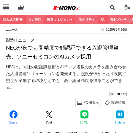
組み込み開発
メカ設計
製造マネジメント
モビリティ
FA
素材／化学
ニュース
2025年5月26日
製造ITニュース
NECが夜でも高精度で顔認証できる入退管理発
売、ソニーセミコンのAIカメラ採用
NECは、同社の顔認識技術とAIチップ搭載のカメラを組み合わせ
た入退管理ソリューションを発売する。照度が低かったり夜間に
照度が変動する環境などでも、高い認証精度を得ることができ
る。
[MONOist]
PC用表示
関連情報
Share
Post
LINE
Hatena