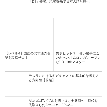
「D1」登場、現場稼働で日本の勝ち筋へ
【レベル4】図面の穴寸法の表
異例ヒット？ 使い勝手にこ
記を攻略せよ！
だわったオムロンの“オープン
な”IO-Linkマスター
テスラにおけるギガキャストの基本的な考え方
と方向性【前編】
AlteraはITバブルを切り抜け全盛期へ、時代を
先取りしたArmコア＋FPGA...