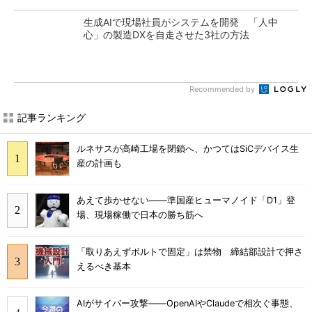
生成AIで現場社員がシステムを開発 「人中
心」の製造DXを自走させた3社の方法
Recommended by
記事ランキング
ルネサスが高崎工場を閉鎖へ、かつてはSiCデバイス生
産の計画も
あえて歩かせない――準国産ヒューマノイド「D1」登
場、現場稼働で日本の勝ち筋へ
「取りあえずボルトで固定」は禁物 締結部設計で押さ
えるべき基本
AIがサイバー攻撃――OpenAIやClaudeで相次ぐ事態、