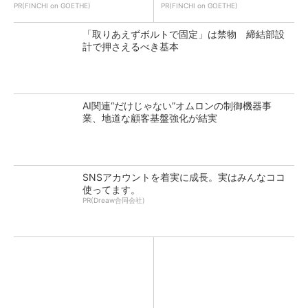
PR(FINCHI on GOETHE)
PR(FINCHI on GOETHE)
「取りあえずボルトで固定」は禁物 締結部設
計で押さえるべき基本
AI関連“だけじゃない”オムロンの制御機器事
業、地道な顧客基盤強化が結実
SNSアカウントを着実に成長。実はみんなココ
使ってます。
PR(Dreaw合同会社)