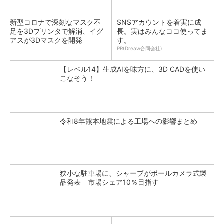
新型コロナで深刻なマスク不
SNSアカウントを着実に成
足を3Dプリンタで解消、イグ
長。実はみんなココ使ってま
アスが3Dマスクを開発
す。
PR(Dreaw合同会社)
【レベル14】生成AIを味方に、3D CADを使い
こなそう！
令和8年熊本地震による工場への影響まとめ
狭小な駐車場に、シャープがポールカメラ式製
品発表 市場シェア10％目指す