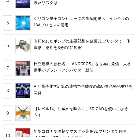
波及リスクは
シリコン量子コンピュータの量産開発へ、インテルの
18Aプロセスを活用
老朽化したポンプの主要部品を金属3Dプリンタで一体
造形、納期を3分の1に短縮
日立建機の新社名「LANDCROS」を世界に発信、大谷
選手がブランドアンバサダー就任
AIと量子化学計算の連携で色純度の高い青色発光材料を
開発
【レベル14】生成AIを味方に、3D CADを使いこなそ
う！
新型コロナで深刻なマスク不足を3Dプリンタで解消、