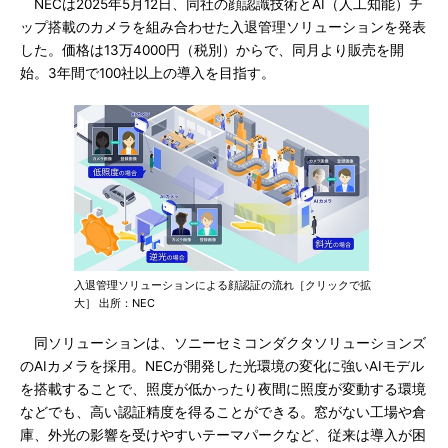
NECは2025年5月12日、同社の顔認識技術とAI（人工知能）チ
ップ搭載のカメラを組み合わせた入退管理ソリューションを発表
した。価格は13万4000円（税別）からで、同月より販売を開
始。3年間で100社以上の導入を目指す。
入退管理ソリューションによる顔認証の流れ［クリックで拡
大］ 出所：NEC
同ソリューションは、ソニーセミコンダクタソリューションズ
のAIカメラを採用。NECが開発した光環境の変化に強いAIモデル
を搭載することで、照度が低かったり夜間に照度が変動する環境
などでも、高い認証精度を得ることができる。窓がない工場や倉
庫、外光の影響を受けやすいテーマパークなど、従来は導入が困