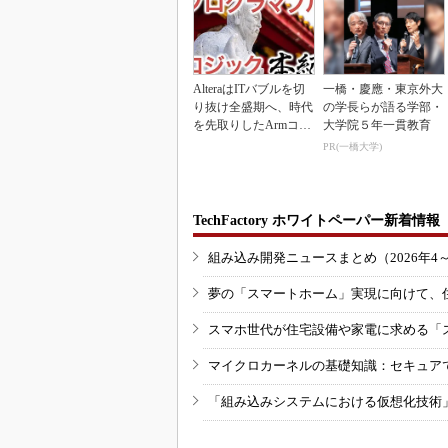
AlteraはITバブルを切
一橋・慶應・東京外大
り抜け全盛期へ、時代
の学長らが語る学部・
を先取りしたArmコア
大学院５年一貫教育
＋FPGA...
PR(一橋大学)
TechFactory ホワイトペーパー新着情報
組み込み開発ニュースまとめ（2026年4
夢の「スマートホーム」実現に向けて、
スマホ世代が住宅設備や家電に求める「
マイクロカーネルの基礎知識：セキュア
「組み込みシステムにおける仮想化技術