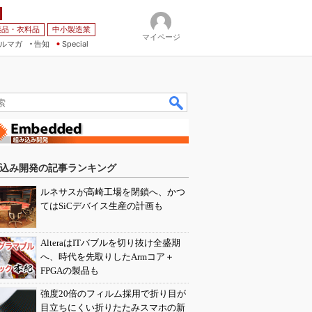
薬品・衣料品
中小製造業
マイページ
ルマガ
告知
Special
込み開発の記事ランキング
ルネサスが高崎工場を閉鎖へ、かつ
てはSiCデバイス生産の計画も
AlteraはITバブルを切り抜け全盛期
へ、時代を先取りしたArmコア＋
FPGAの製品も
強度20倍のフィルム採用で折り目が
目立ちにくい折りたたみスマホの新