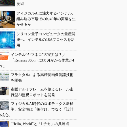
技術
フィジカルAIに注力するインテル、
組み込み市場での約40年の実績を生
かせるか
シリコン量子コンピュータの量産開
発へ、インテルの18Aプロセスを活
用
インテル“ヤマネコ”の実力は？／
「Renesas 365」は3カ月かかる作業が1
分に
フラクタルによる高精度画像認識技術
を開発
市販アルミフレームを使えるレール走
行型AI監視ロボットを開発
フィジカルAI時代のロボティクス新標
準、安全性は「後付け」でなく「設計
の核心」
“Hello, World”と「Lチカ」の共通点