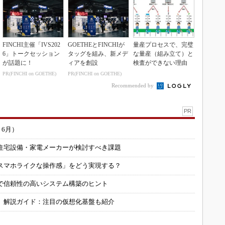
FINCHI主催「IVS202
GOETHEとFINCHIが
量産プロセスで、完璧
6」トークセッション
タッグを組み、新メデ
な量産（組み立て）と
が話題に！
ィアを創設
検査ができない理由
PR(FINCHI on GOETHE)
PR(FINCHI on GOETHE)
Recommended by
PR
～6月）
住宅設備・家電メーカーが検討すべき課題
スマホライクな操作感」をどう実現する？
で信頼性の高いシステム構築のヒント
」解説ガイド：注目の仮想化基盤も紹介