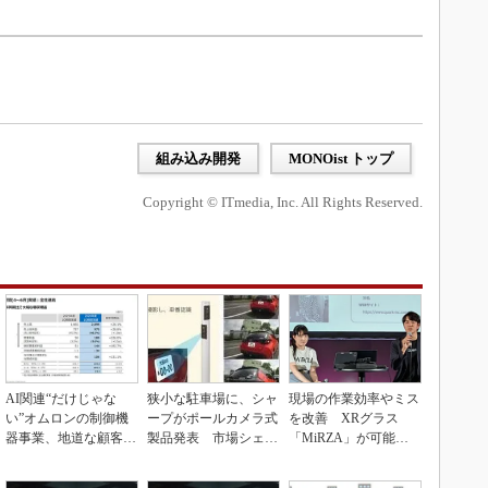
組み込み開発
MONOist トップ
Copyright © ITmedia, Inc. All Rights Reserved.
AI関連“だけじゃな
狭小な駐車場に、シャ
現場の作業効率やミス
い”オムロンの制御機
ープがポールカメラ式
を改善 XRグラス
器事業、地道な顧客基
製品発表 市場シェア
「MiRZA」が可能に
盤強化が結実
10％目指す
するピッキングDX
の...