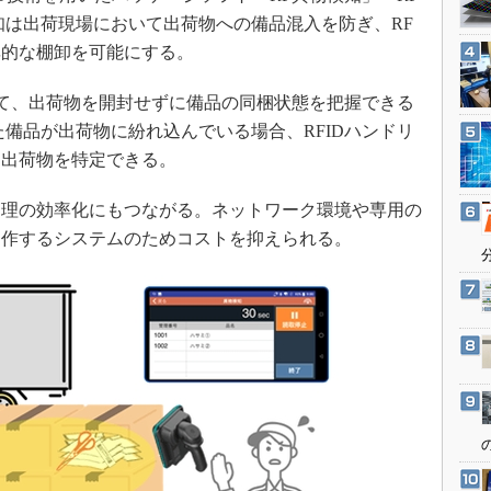
3Dプリンタ
産業オープンネット展
知は出荷現場において出荷物への備品混入を防ぎ、RF
デジタルツインとCAE
率的な棚卸を可能にする。
S＆OP
いて、出荷物を開封せずに備品の同梱状態を把握できる
インダストリー4.0
た備品が出荷物に紛れ込んでいる場合、RFIDハンドリ
イノベーション
る出荷物を特定できる。
製造業ビッグデータ
理の効率化にもつながる。ネットワーク環境や専用の
メイドインジャパン
動作するシステムのためコストを抑えられる。
植物工場
知財マネジメント
海外生産
グローバル設計・開発
制御セキュリティ
新型コロナへの対応