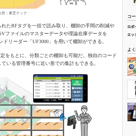
出所：東芝テック
コー
れたRFタグを一括で読み取り、棚卸の手間の削減や
ロボ
SVファイルのマスターデータや理論在庫データを
エッ
Dハンドリーダー「UF3000」を用いて棚卸ができる。
よく
定をもとに、分類ごとの棚卸も可能だ。独自のコード
している管理番号に近い形での集計もできる。