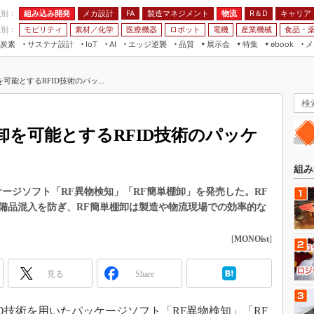
程別：
組み込み開発
メカ設計
製造マネジメント
物流
R＆D
キャリア
FA
業別：
モビリティ
素材／化学
医療機器
ロボット
電機
産業機械
食品・
炭素
サステナ設計
エッジ逆襲
品質
展示会
特集
メ
IoT
AI
ebook
伝承
組み込み開発
CEATEC
読者調査まとめ
編集後記
能とするRFID技術のパッ...
JIMTOF
保全
メカ設計
つながるクルマ
組込み/エッジ コンピューティング
ス
 AI
製造マネジメント
5G
展＆IoT/5Gソリューション展
VR／AR
FA
を可能とするRFID技術のパッケ
IIFES
モビリティ
フィールドサービス
国際ロボット展
素材／化学
FPGA
組み
ジャパンモビリティショー
組み込み画像技術
ケージソフト「RF異物検知」「RF簡単棚卸」を発売した。RF
TECHNO-FRONTIER
備品混入を防ぎ、RF簡単棚卸は製造や物流現場での効率的な
組み込みモデリング
人テク展
Windows Embedded
[
MONOist
]
スマート工場EXPO
車載ソフト開発
EdgeTech+
見る
Share
ISO26262
日本ものづくりワールド
無償設計ツール
AUTOMOTIVE WORLD
ID技術を用いたパッケージソフト「RF異物検知」「RF