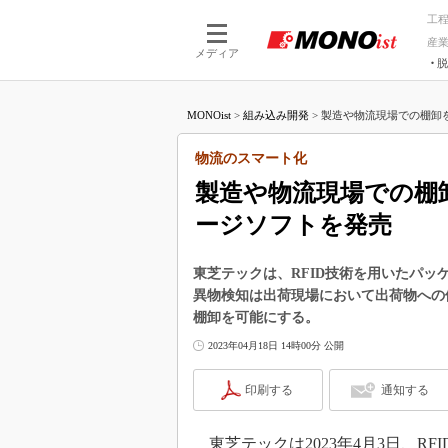
工
産
メディア
脱
つながる技術
AI×技術
MONOist
>
組み込み開発
>
製造や物流現場での棚卸を可
つながる工場
AI×設備
つながるサービ
Physical
物流のスマート化
製造や物流現場での棚卸
ージソフトを発売
東芝テックは、RFID技術を用いたパッ
異物検知は出荷現場において出荷物への
棚卸を可能にする。
2023年04月18日 14時00分 公開
印刷する
通知する
東芝テックは2023年4月3日、RF