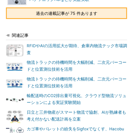
過去の連載記事が 75 件あります
関連記事
RFIDやAIの活用拡大が期待、倉庫内物流テック市場調
査
物流トラックの待機時間を大幅削減、二次元バーコー
ドと位置測位技術を活用
物流トラックの待機時間を大幅削減、二次元バーコー
ドと位置測位技術を活用
輸配送時のCO2排出量可視化、クラウド型物流ソリュ
ーションによる実証実験開始
日立と三井物産がスマート物流で協創、AIが熟練者も
考え付かない配送計画を立案
カゴ車やパレットの紛失をSigfoxでなくす、Hacobu