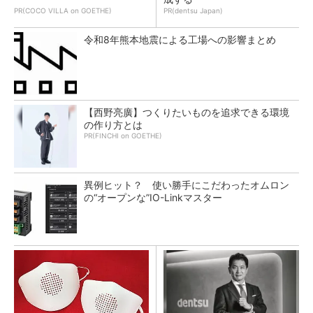
PR(COCO VILLA on GOETHE)
PR(dentsu Japan)
令和8年熊本地震による工場への影響まとめ
【西野亮廣】つくりたいものを追求できる環境
の作り方とは
PR(FINCHI on GOETHE)
異例ヒット？ 使い勝手にこだわったオムロン
の“オープンな”IO-Linkマスター