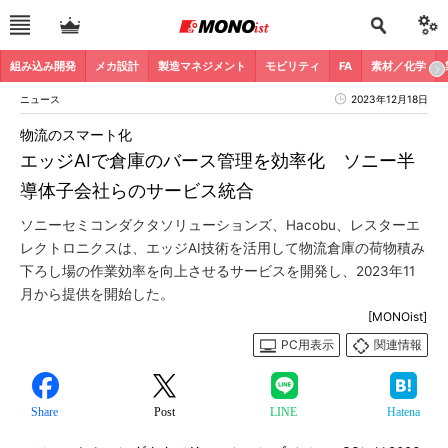
組み込み開発
メカ設計
製造マネジメント
モビリティ
FA
素材／化学
ニュース
2023年12月18日
物流のスマート化
エッジAIで倉庫のバース管理を効率化 ソニー半
導体子会社らのサービス統合
ソニーセミコンダクタソリューションズ、Hacobu、レスターエ
レクトロニクスは、エッジAI技術を活用して物流倉庫の荷物積み
下ろし場の作業効率を向上させるサービスを開発し、2023年11
月から提供を開始した。
[MONOist]
PC用表示
関連情報
Share
Post
LINE
Hatena