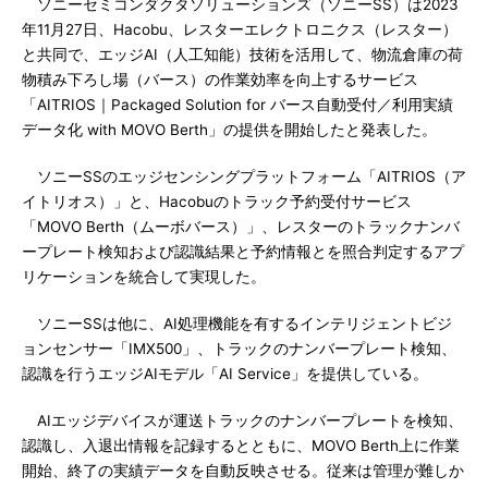
ソニーセミコンダクタソリューションズ（ソニーSS）は2023
年11月27日、Hacobu、レスターエレクトロニクス（レスター）
と共同で、エッジAI（人工知能）技術を活用して、物流倉庫の荷
物積み下ろし場（バース）の作業効率を向上するサービス
「AITRIOS｜Packaged Solution for バース自動受付／利用実績
データ化 with MOVO Berth」の提供を開始したと発表した。
ソニーSSのエッジセンシングプラットフォーム「AITRIOS（ア
イトリオス）」と、Hacobuのトラック予約受付サービス
「MOVO Berth（ムーボバース）」、レスターのトラックナンバ
ープレート検知および認識結果と予約情報とを照合判定するアプ
リケーションを統合して実現した。
ソニーSSは他に、AI処理機能を有するインテリジェントビジ
ョンセンサー「IMX500」、トラックのナンバープレート検知、
認識を行うエッジAIモデル「AI Service」を提供している。
AIエッジデバイスが運送トラックのナンバープレートを検知、
認識し、入退出情報を記録するとともに、MOVO Berth上に作業
開始、終了の実績データを自動反映させる。従来は管理が難しか