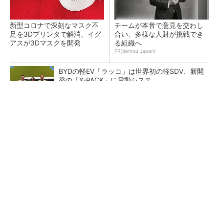
新型コロナで深刻なマスク不
チームが本音で意見を交わし
足を3Dプリンタで解消、イグ
合い、多様な人財が挑戦でき
アスが3Dマスクを開発
る組織へ
PR(dentsu Japan)
BYDの軽EV「ラッコ」は世界初の軽SDV、新開
発の「X-PACK」に電動システ...
ペロブスカイト太陽電池の量産に有効なイン
ク、従来比で1.5倍の性能向上
【レベル14】生成AIを味方に、3D CADを使い
こなそう！