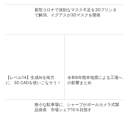
新型コロナで深刻なマスク不足を3Dプリンタ
で解消、イグアスが3Dマスクを開発
【レベル14】生成AIを味方
令和8年熊本地震による工場へ
に、3D CADを使いこなそう！
の影響まとめ
狭小な駐車場に、シャープがポールカメラ式製
品発表 市場シェア10％目指す