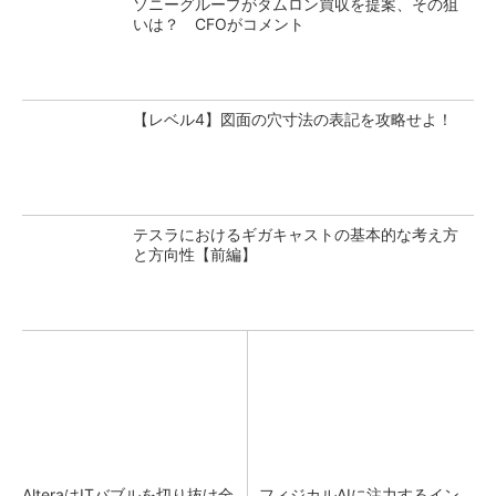
ソニーグループがタムロン買収を提案、その狙
いは？ CFOがコメント
【レベル4】図面の穴寸法の表記を攻略せよ！
テスラにおけるギガキャストの基本的な考え方
と方向性【前編】
AlteraはITバブルを切り抜け全
フィジカルAIに注力するイン