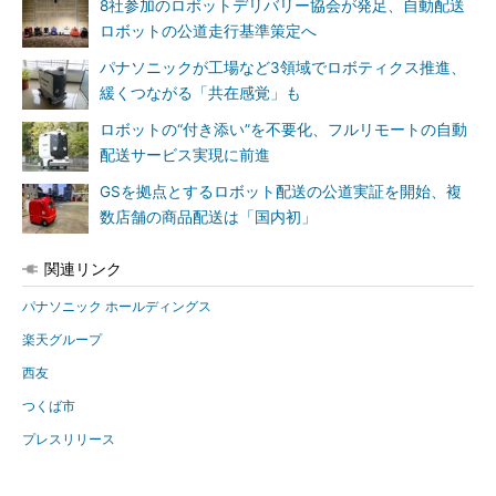
8社参加のロボットデリバリー協会が発足、自動配送
ロボットの公道走行基準策定へ
パナソニックが工場など3領域でロボティクス推進、
緩くつながる「共在感覚」も
ロボットの“付き添い”を不要化、フルリモートの自動
配送サービス実現に前進
GSを拠点とするロボット配送の公道実証を開始、複
数店舗の商品配送は「国内初」
関連リンク
パナソニック ホールディングス
楽天グループ
西友
つくば市
プレスリリース