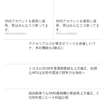
SNSアカウントを着実に成
SNSアカウントを着実に成
長。実はみんなココ使ってま
長。実はみんなココ使ってま
す。
す。
PR(Dreaw合同会社)
PR(Dreaw合同会社)
デクセリアルズが東京オフィスを改修したワ
ケ、本社機能を2拠点に
トヨタが2026年度通期業績を上方修正、好調
なHEVは次世代電池で競争力を強化へ
脱自動車でもDMG森精機が業績再上方修正、2
028年度にピーク利益計画