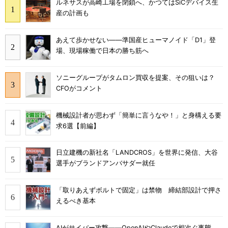
ルネサスが高崎工場を閉鎖へ、かつてはSiCデバイス生
産の計画も
あえて歩かせない――準国産ヒューマノイド「D1」登
場、現場稼働で日本の勝ち筋へ
ソニーグループがタムロン買収を提案、その狙いは？
CFOがコメント
機械設計者が思わず「簡単に言うなや！」と身構える要
求6選【前編】
日立建機の新社名「LANDCROS」を世界に発信、大谷
選手がブランドアンバサダー就任
「取りあえずボルトで固定」は禁物 締結部設計で押さ
えるべき基本
AIがサイバー攻撃――OpenAIやClaudeで相次ぐ事態、