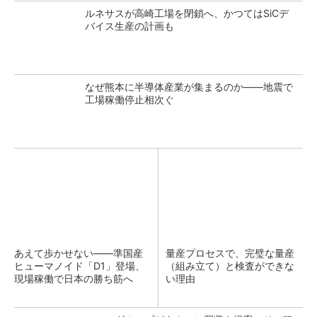
ルネサスが高崎工場を閉鎖へ、かつてはSiCデ
バイス生産の計画も
なぜ熊本に半導体産業が集まるのか――地震で
工場稼働停止相次ぐ
あえて歩かせない――準国産
量産プロセスで、完璧な量産
ヒューマノイド「D1」登場、
（組み立て）と検査ができな
現場稼働で日本の勝ち筋へ
い理由