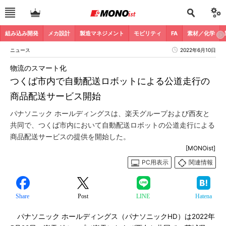
組み込み開発
メカ設計
製造マネジメント
モビリティ
FA
素材／化学
ニュース
2022年6月10日
物流のスマート化
つくば市内で自動配送ロボットによる公道走行の
商品配送サービス開始
パナソニック ホールディングスは、楽天グループおよび西友と
共同で、つくば市内において自動配送ロボットの公道走行による
商品配送サービスの提供を開始した。
[MONOist]
PC用表示
関連情報
Share
Post
LINE
Hatena
パナソニック ホールディングス（パナソニックHD）は2022年